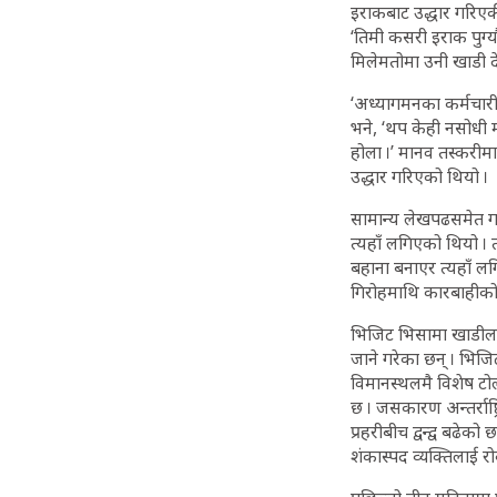
इराकबाट उद्धार गरिएक
‘तिमी कसरी इराक पुग्
मिलेमतोमा उनी खाडी देश
‘अध्यागमनका कर्मचारील
भने, ‘थप केही नसोधी मल
होला ।’ मानव तस्करीम
उद्धार गरिएको थियो ।
सामान्य लेखपढसमेत गर
त्यहाँ लगिएको थियो । त
बहाना बनाएर त्यहाँ ल
गिरोहमाथि कारबाहीको म
भिजिट भिसामा खाडीलगा
जाने गरेका छन् । भिजि
विमानस्थलमै विशेष टो
छ । जसकारण अन्तर्राष
प्रहरीबीच द्वन्द्व बढे
शंकास्पद व्यक्तिलाई 