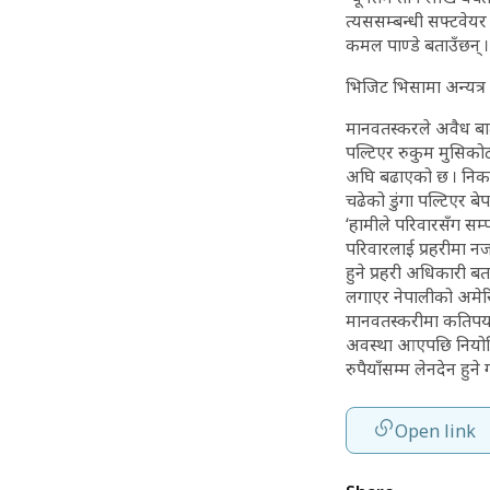
त्यससम्बन्धी सफ्टवेयर
कमल पाण्डे बताउँछन् ।
भिजिट भिसामा अन्यत्र ग
मानवतस्करले अवैध बाटो
पल्टिएर रुकुम मुसिकोटक
अघि बढाएको छ । निकारा
चढेको डुंगा पल्टिएर ब
‘हामीले परिवारसँग सम्प
परिवारलाई प्रहरीमा न
हुने प्रहरी अधिकारी बत
लगाएर नेपालीको अमेरि
मानवतस्करीमा कतिपयले
अवस्था आएपछि नियोजित
रुपैयाँसम्म लेनदेन हुन
Open link