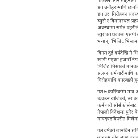
पछिल्लो तीन महिनामा
छ । उनीहरूमाथि छानब
छ । तर, गिरोहका सदस्
ब्युरो र विमानस्थल प्
अवस्थामा समेत प्रहर
ब्युरोका प्रवक्ता एस
भन्छन्, ‘भिजिट भिसाम
विगत दुई वर्षदेखि न
खाडी गएका हजारौँ नेप
भिजिट भिसाको मानवतस्
संलग्न कर्मचारीमाथि 
गिरोहमाथि कारबाही हु
गत ७ कात्तिकमा मात्र
उडाउन खोजेको, तर का
कर्मचारी सोर्सफोर्स
नेपाली विदेशमा पुगेर 
मापदण्डविपरीत मिलेमत
गत वर्षको छानबिन सम
न्यूनतम तीन लाख बचत हु