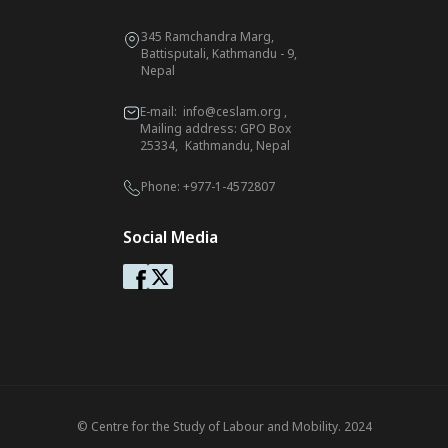
345 Ramchandra Marg,
Battisputali, Kathmandu - 9,
Nepal
E-mail:
info@ceslam.org
,
Mailing address: GPO Box
25334, Kathmandu, Nepal
Phone:
+977-1-4572807
Social Media
© Centre for the Study of Labour and Mobility. 2024