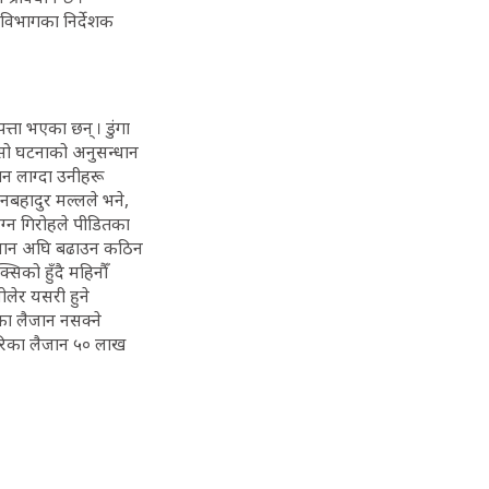
 विभागका निर्देशक
्ता भएका छन् । डुंगा
ले सो घटनाको अनुसन्धान
ान लाग्दा उनीहरू
ानबहादुर मल्लले भने,
लग्न गिरोहले पीडितका
सन्धान अघि बढाउन कठिन
्सिको हुँदै महिनौँ
लेर यसरी हुने
का लैजान नसक्ने
मेरिका लैजान ५० लाख