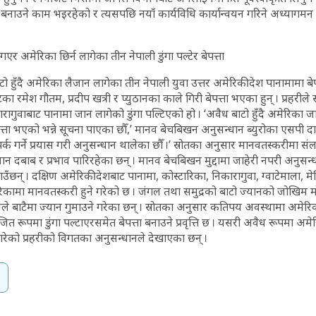
 बनाउने काम भइरहेको र त्यसपछि नयाँ कार्यविधि कार्यान्वयन गरिने अध्यागमन
एर अमेरिका छिर्न लागेका तीन नेपाली डुंगा पल्टेर बेपत्ता
 हुँदै अमेरिका लैजान लागेका तीन नेपाली युवा उत्तर अमेरिकी देश पानामामा बेपत
ा रमेश गौतम, प्रदीप खत्री र प्युठानका काले गिरी बेपत्ता भएका हुन् । प्रहरी
गुवाबाट पानामा जान लागेको डुंगा पल्टिएको हो । ‘अवैध बाटो हुँदै अमेरिका ज
ेपत्ता भएको भन्ने सूचना पाएका छौँ,’ मानव बेचबिखन अनुसन्धान ब्युरोका एसपी द
र्क गर्ने प्रयास गरी अनुसन्धान थालेका छौँ ।’ स्रोतका अनुसार मानवतस्करीमा सं
जान दबाब र प्रभाव पारिरहेका छन् । मानव बेचबिखन मुद्दामा जाहेरी नपरी अनु
ाउँछन् । दक्षिण अमेरिकी देशबाट पानामा, कोस्टारिका, निकारागुवा, ग्वाटेमाला, मेक
कामा मानवतस्करी हुने गरेको छ । जंगल तथा समुद्रको बाटो ज्यानको जोखिम मो
 बाटैमा ज्यान गुमाउने गरेका छन् । स्रोतका अनुसार कतिपय अवस्थामा अमेरि
 रूपमा डुंगा पल्टाएरसमेत बेपत्ता बनाउने प्रवृत्ति छ । यसरी अवैध रूपमा अ
े गरेको प्रहरीको विगतका अनुसन्धानले देखाएका छन् ।