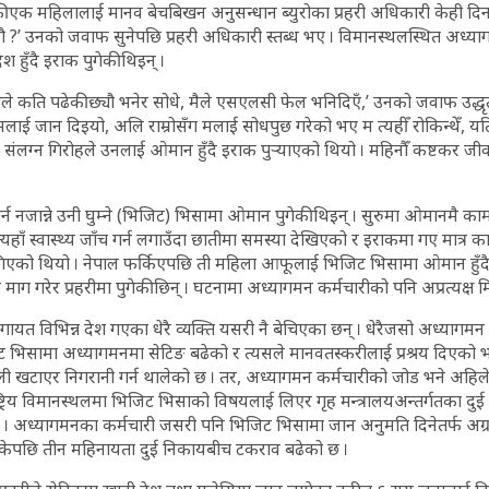
ी एक महिलालाई मानव बेचबिखन अनुसन्धान ब्युरोका प्रहरी अधिकारी केही दिनअघि
यौ ?’ उनको जवाफ सुनेपछि प्रहरी अधिकारी स्तब्ध भए । विमानस्थलस्थित अध्य
 हुँदै इराक पुगेकी थिइन् ।
े कति पढेकी छ्यौ भनेर सोधे, मैले एसएलसी फेल भनिदिएँ,’ उनको जवाफ उद्धृत 
ाई जान दिइयो, अलि राम्रोसँग मलाई सोधपुछ गरेको भए म त्यहीँ रोकिन्थेँ, यति ध
ा संलग्न गिरोहले उनलाई ओमान हुँदै इराक पुर्‍याएको थियो । महिनौँ कष्टकर 
्न नजान्ने उनी घुम्ने (भिजिट) भिसामा ओमान पुगेकी थिइन् । सुरुमा ओमानमै क
्यहाँ स्वास्थ्य जाँच गर्न लगाउँदा छातीमा समस्या देखिएको र इराकमा गए मात्र काम 
गिएको थियो । नेपाल फर्किएपछि ती महिला आफूलाई भिजिट भिसामा ओमान हुँदै इ
ाग गरेर प्रहरीमा पुगेकी छिन् । घटनामा अध्यागमन कर्मचारीको पनि अप्रत्यक्ष 
यत विभिन्न देश गएका धेरै व्यक्ति यसरी नै बेचिएका छन् । धेरैजसो अध्यागमन
ट भिसामा अध्यागमनमा सेटिङ बढेको र त्यसले मानवतस्करीलाई प्रश्रय दिएको भन्द
ली खटाएर निगरानी गर्न थालेको छ । तर, अध्यागमन कर्मचारीको जोड भने अहिले 
्ट्रिय विमानस्थलमा भिजिट भिसाको विषयलाई लिएर गृह मन्त्रालयअन्तर्गतका द
को छ । अध्यागमनका कर्मचारी जसरी पनि भिजिट भिसामा जान अनुमति दिनेतर्फ अग्रस
रोकेपछि तीन महिनायता दुई निकायबीच टकराव बढेको छ ।