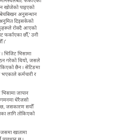
िमानस्थलबाट फर्काएको
जान खोजेको पाइएको
व बेचबिखन अनुसन्धान
ान अनुमित दिइसकेको
ूहरूले रोक्दै आएको
ट फर्काएका छौँ,’ उनी
 ।’
 । भिजिट भिसामा
गठन गरेको थियो, जसले
रोकिएको छैन । सेटिङमा
म भएकाले कर्मचारी र
िट भिसामा जापान
ागमनमा धेरैजसो
को छ, जसकारण सयौँ
िसाका लागि तोकिएको
। जसमा खातामा
 प्रावधान छ ।