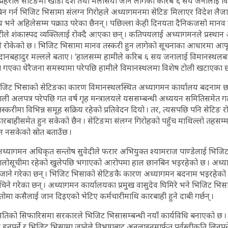
 प्रहरीले सेटिङमा खाडी देश तथा मलेसिया जान लागेका करिब ६ सय जनालाई व
िन गर्न भिजिट भिसामा संलग्न गिरोहले अध्यागमनमा सेटिङ मिलाएर विदेश लै
य भने अहिलेसम्म पक्राउ परेका छैनन् । पछिल्ला केही दिनयता दैनिकजसो मान
रहरीले शंकास्पद व्यक्तिलाई रोक्दै आएका छन् । कतिपयलाई अध्यागमनले प्रस्थ
ीले रोकेको छ । भिजिट भिसामा मानव तस्करी हुन लागेको सूचनाका आधारमा आफ
पी दानबहादुर मल्लले बताए । ‘हालसम्म हामीले करिब ६ सय जनालाई विमानस्थलबा
ा गएका धेरैजना समस्यामा परेपछि हामीले विमानस्थलमा विशेष टोली खटाएका छौँ
ै भिजिट भिसाको सेटिङका कारण विमानस्थलस्थित अध्यागमन कार्यालय बदनाम छ
ाली अलपत्र परेपछि गत वर्ष गृह मन्त्रालयले यससम्बन्धी अध्ययन समितिसमेत 
करीमा विभिन्न समूह सक्रिय रहेको प्रतिवेदन दियो । तर, त्यसपछि पनि सेटिङ 
कारबाहीसमेत हुन सकेको छैन । सेटिङमा संलग्न गिरोहको पहुँच माथिल्लो तहसम्
न नसकेको स्रोत बताउँछ ।
 अध्यागमन अधिकृत सन्तोष सुवेदीले फरार अभियुक्त श्यामराज पाण्डेलाई भिज
लोसूचीमा रहेको खुलेपछि भगाएको आरोपमा हाल छानबिन भइरहेको छ । अध्य
बाट जाने गरेका छन् । भिजिट भिसाको सेटिङकै कारण अध्यागमन बदनाम भइरहे
बेचिने गरेका छन् । अध्यागमन कार्यालयका प्रमुख वासुदेव घिमिरे भने भिजिट भ
ोमा कसैलाई जान दिइएको भेटिए कर्मचारीमाथि कारबाही हुने दाबी गर्छन् ।
ितिको सिफारिसमा सरकारले भिजिट भिसासम्बन्धी नयाँ कार्यविधि बनाएको छ 
नुपर्ने र भिजिट भिसामा जानेले विभागबाट अनलाइनमार्फत पूर्वस्वीकृति लिनुपर्ने