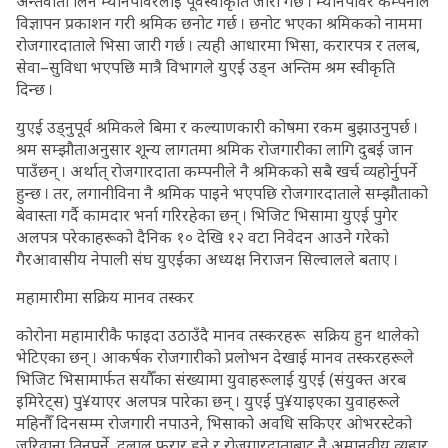
अन्तर्वार्ता लिन म्यानपावरलाई पूर्वस्वीकृति जारी गर्छ । म्यानपावर कम्पनीले
विज्ञापन प्रकाशन गरी श्रमिक छनोट गर्छ । छनोट भएका श्रमिकको नाममा
रोजगारदाताले भिसा जारी गर्छ । त्यही आधारमा भिसा, करारपत्र र तलब,
सेवा–सुविधा भएपछि मात्रै विभागले युएई उड्न अन्तिम श्रम स्वीकृति
दिन्छ ।
युएई उड्नुपूर्व श्रमिकले बिमा र कल्याणकारी कोषमा रकम बुझाउनुपर्छ ।
श्रम सम्झौताअनुसार शून्य लागतमा श्रमिक रोजगारीका लागि दुबई जान
पाउँछन् । अर्थात् रोजगारदाता कम्पनीले नै श्रमिकको सबै खर्च व्यहोर्नुपर्ने
हुन्छ । तर, लगानीविना नै श्रमिक पाइने भएपछि रोजगारदाताले सम्झौताको
बेवास्ता गर्दै कामदार भर्ना गरिरहेका छन् । भिजिट भिसामा युएई पुगेर
अलपत्र परेकाहरूको दैनिक १० देखि १२ वटा निवेदन आउने गरेको
गैरआवासीय नेपाली संघ युएईका अध्यक्ष निराजन सिल्वालले बताए ।
महामारीमा सक्रिय मानव तस्कर
कोरोना महामारीकै फाइदा उठाउँदै मानव तस्करहरू सक्रिय हुन थालेको
भेटिएका छन् । आकर्षक रोजगारीको प्रलोभन देखाई मानव तस्करहरूले
भिजिट भिसामार्फत सयौँका संख्यामा युवाहरूलाई युएई (संयुक्त अरब
इमिरेट्स) पु¥याएर अलपत्र पारेका छन् । युएई पु¥याइएका युवाहरूले
महिनौँ दिनसम्म रोजगारी नपाउने, भिसाको अवधि सकिएर ओभरस्टेको
जरिवाना तिनुपर्ने, दलाल फरार हुने र रोजगारदाताबाट नै अमानवीय व्यहार