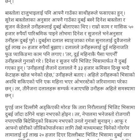
छन् ।
बास्तोला दाजुभाइलाई पनि आफ्नै गाउँका साथीहरूले फसाएका हुन् ।
सुरेश बास्तोलाका अनुसार आफ्नै गाउँका दुबई बस्ने दिनेश बास्तोला र
सुजन कँडेलले उनीहरूलाई दुबई बोलाएका थिए । राम्रो काम र मासिक ५०
हजार रुपैयाँ पारिश्रमिक पाइने लोभमा दिनेश र सुजनले भनेअनुसार
उनीहरू दुबई पुगे । दुबईमा दलाल स्याङ्जाका रमेश सुनारलाई दुवैजनाले
दुई लाख २० हजार रुपैयाँ बुझाए । दलालले उनीहरूलाई दुई महिनाजति
फुड प्याकिङमा काम पनि लगाए । ‘तर, दुई महिनाकै पैसा पाएनाैँ’
उनीहरूले गुनासो गरे । दिनेश र सुजन पनि भिजिट भिसामार्फत नै दुबई
गएका हुन् । ‘उनीहलाई लैजाने दलालले नै ३३ हजार कमिसन दिन्छु भन्दै
केटाहरू खोज भनेको रहेछ,’ उनीहरूले बताए । अहिले उनीहरूको भिसाको
अवधि सकिएको पनि एक महिना भएर ओभरस्टेको जरिवानामा परेका
छन् । तर, तीनैजना दलालहरू सम्पर्क नआएपछि उनीहरू अहिले समस्यामा
छन् ।
युएई जान दिल्लीमै अड्किएकी मोरङ कि तारा निरौलालाई भिजिट भिसामा
दुबई जाँदा ठगिने थाहा नभएको होइन । तर, नेपालमा भनेजस्तो रोजगारी
नपाएपछि बिदेसिनुको विकल्प नभएको उनले गुनासो सुनाइन् । आफू र
आफ्नो छोरीको जीविकोपार्जनका लागि तेस्रो माध्यमबाट चिनेको गोरगेन
लामालाई दुई लाख २० हजार दिएर दिल्लीबाट भिजिट भिसामा दुबई जान