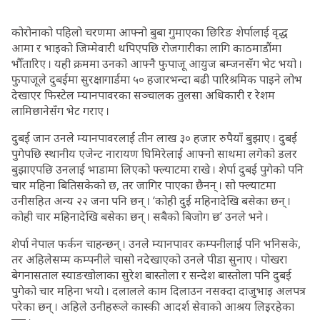
कोरोनाको पहिलो चरणमा आफ्नो बुबा गुमाएका छिरिङ शेर्पालाई वृद्ध
आमा र भाइको जिम्मेवारी थपिएपछि रोजगारीका लागि काठमाडौंमा
भौँतारिए । यही क्रममा उनको आफ्नै फुपाजू आयुज बम्जनसँग भेट भयो ।
फुपाजूले दुबईमा सुरक्षागार्डमा ५० हजारभन्दा बढी पारिश्रमिक पाइने लोभ
देखाएर फिस्टेल म्यानपावरका सञ्चालक तुलसा अधिकारी र रेशम
लामिछानेसँग भेट गराए ।
दुबई जान उनले म्यानपावरलाई तीन लाख ३० हजार रुपैयाँ बुझाए । दुबई
पुगेपछि स्थानीय एजेन्ट नारायण घिमिरेलाई आफ्नो साथमा लगेको डलर
बुझाएपछि उनलाई भाडामा लिएको फ्ल्याटमा राखे । शेर्पा दुबई पुगेको पनि
चार महिना बितिसकेको छ, तर जागिर पाएका छैनन् । सो फ्ल्याटमा
उनीसहित अन्य २२ जना पनि छन् । ‘कोही दुई महिनादेखि बसेका छन् ।
कोही चार महिनादेखि बसेका छन् । सबैको बिजोग छ’ उनले भने ।
शेर्पा नेपाल फर्कन चाहन्छन् । उनले म्यानपावर कम्पनीलाई पनि भनिसके,
तर अहिलेसम्म कम्पनीले चासो नदेखाएको उनले पीडा सुनाए । पोखरा
बेगनासताल स्याङखोलाका सुरेश बास्तोला र सन्देश बास्तोला पनि दुबई
पुगेको चार महिना भयो । दलालले काम दिलाउन नसक्दा दाजुभाइ अलपत्र
परेका छन् । अहिले उनीहरूले कास्की आदर्श सेवाको आश्रय लिइरहेका