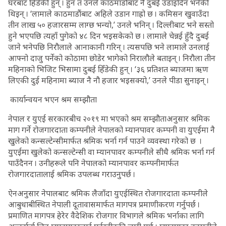
घरबाट हिँडेकी हुन् । हुन त उनले काठमाडौंबाट नै दुबई उडाइदिन भनेकी
थिइन् । ‘लामाले काठमाडौंबाट अहिले उडान गाह्रो छ । कमिसन खुवाउँदा
तीन लाख ५० हजारसम्म लाग्छ भन्यो,’ उनले भनिन् । दिल्लीबाट भने सस्तो
हुने भएपछि त्यहाँ पुगेको ४८ दिन भइसकेको छ । लामाले चेन्नई हुँदै दुबई
जाने भनेपछि निरौलाले आनाकानी गरिन् । त्यसपछि भने लामाले उनलाई
आफ्नो दाजु पर्नेको कोठामा छोडेर भागेको निरालौले बताइन् । निरौला तीन
महिनाको भिजिट भिसामा दुबई हिँडेकी हुन् । ‘३६ प्रतिशत ब्याजमा ऋण
लिएकी दुई महिनामा ब्याज नै नौ हजार भइसक्यो,’ उनले पीडा सुनाइन् ।
कार्यान्वयन भएन श्रम सम्झौता
नेपाल र युएई सरकारबीच २०१९ मा भएको श्रम सम्झौताअनुसार श्रमिक
माग गर्ने रोजगारदाता कम्पनीले नेपालको म्यानपावर कम्पनी वा युएईमा नै
खुलेको कन्सल्टेन्सीमार्फत श्रमिक भर्ना गर्न पाउने व्यवस्था गरेको छ ।
युएईमा खुलेको कन्सल्टेन्सी वा म्यानपावर कम्पनीले सीधै श्रमिक भर्ना गर्न
पाउँदैनन । उनीहरूले पनि नेपालको म्यानपावर कम्पनीमार्फत
रोजगारदातालाई श्रमिक उपलब्ध गराउनुपर्छ ।
ऐनअनुसार नेपालबाट श्रमिक लैजाँदा युएईस्थित रोजगारदाता कम्पनीले
आबुधाबीस्थित नेपाली दूतावासमार्फत मागपत्र प्रमाणीकरण गर्नुपर्छ ।
प्रमाणित मागपत्र हेरेर वैदेशिक रोजगार विभागले श्रमिक भर्नाका लागि