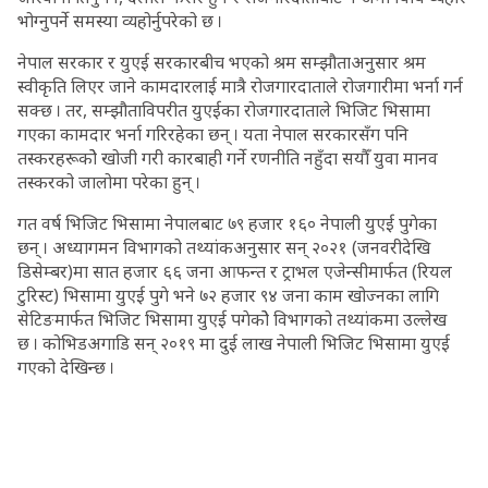
भोग्नुपर्ने समस्या व्यहोर्नुपरेको छ ।
नेपाल सरकार र युएई सरकारबीच भएको श्रम सम्झौताअनुसार श्रम
स्वीकृति लिएर जाने कामदारलाई मात्रै रोजगारदाताले रोजगारीमा भर्ना गर्न
सक्छ । तर, सम्झौताविपरीत युएईका रोजगारदाताले भिजिट भिसामा
गएका कामदार भर्ना गरिरहेका छन् । यता नेपाल सरकारसँग पनि
तस्करहरूकोे खोजी गरी कारबाही गर्ने रणनीति नहुँदा सयौँ युवा मानव
तस्करको जालोमा परेका हुन् ।
गत वर्ष भिजिट भिसामा नेपालबाट ७९ हजार १६० नेपाली युएई पुगेका
छन् । अध्यागमन विभागको तथ्यांकअनुसार सन् २०२१ (जनवरीदेखि
डिसेम्बर)मा सात हजार ६६ जना आफन्त र ट्राभल एजेन्सीमार्फत (रियल
टुरिस्ट) भिसामा युएई पुगे भने ७२ हजार ९४ जना काम खोज्नका लागि
सेटिङमार्फत भिजिट भिसामा युएई पगेकोे विभागको तथ्यांकमा उल्लेख
छ । कोभिडअगाडि सन् २०१९ मा दुई लाख नेपाली भिजिट भिसामा युएई
गएको देखिन्छ ।