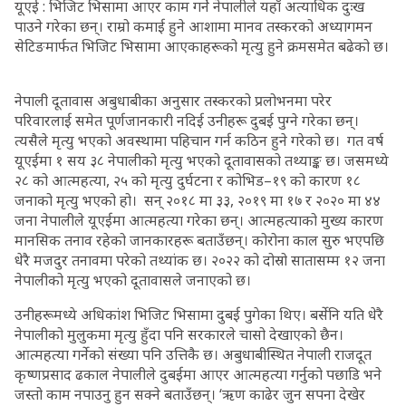
यूएई : भिजिट भिसामा आएर काम गर्ने नेपालीले यहाँ अत्याधिक दुःख
पाउने गरेका छन्। राम्रो कमाई हुने आशामा मानव तस्करको अध्यागमन
सेटिङमार्फत भिजिट भिसामा आएकाहरूको मृत्यु हुने क्रमसमेत बढेको छ।
नेपाली दूतावास अबुधाबीका अनुसार तस्करको प्रलोभनमा परेर
परिवारलाई समेत पूर्णजानकारी नदिई उनीहरू दुबई पुग्ने गरेका छन्।
त्यसैले मृत्यु भएको अवस्थामा पहिचान गर्न कठिन हुने गरेको छ। गत वर्ष
यूएईमा १ सय ३८ नेपालीको मृत्यु भएको दूतावासको तथ्याङ्क छ। जसमध्ये
२८ को आत्महत्या, २५ को मृत्यु दुर्घटना र कोभिड–१९ को कारण १८
जनाको मृत्यु भएको हो। सन् २०१८ मा ३३, २०१९ मा १७ र २०२० मा ४४
जना नेपालीले यूएईमा आत्महत्या गरेका छन्। आत्महत्याको मुख्य कारण
मानसिक तनाव रहेको जानकारहरू बताउँछन्। कोरोना काल सुरु भएपछि
धेरै मजदुर तनावमा परेको तथ्यांक छ। २०२२ को दोस्रो सातासम्म १२ जना
नेपालीको मृत्यु भएको दूतावासले जनाएको छ।
उनीहरूमध्ये अधिकांश भिजिट भिसामा दुबई पुगेका थिए। बर्सेनि यति धेरै
नेपालीको मुलुकमा मृत्यु हुँदा पनि सरकारले चासो देखाएको छैन।
आत्महत्या गर्नेको संख्या पनि उत्तिकै छ। अबुधाबीस्थित नेपाली राजदूत
कृष्णप्रसाद ढकाल नेपालीले दुबईमा आएर आत्महत्या गर्नुको पछाडि भने
जस्तो काम नपाउनु हुन सक्ने बताउँछन्। ‘ऋण काढेर जुन सपना देखेर