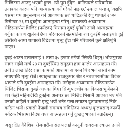
भिजिटमा आउनु भएको हुन्छ। त्यो पूरा हुँदैन। कतिपयले पारिवारिक
तनावका कारण पनि आत्महत्या गर्ने गरेको पाइन्छ,’ ढकाल भन्छन्, ‘यद्यपि
यसमा थप अनुसन्धान गर्न आवश्यक छ।’ धादिङकी रेणु थापाले २०२०
डिसेम्बर २६ मा दुबईमा आत्महत्या गरिन्। दलालको अध्यागमन
सेटिङमार्फत भिजिट (पर्यटक) भिसामा दुबई पुगेकी उनले आत्महत्या
गर्नुको कारण खुलेको छैन। परिवारको सहमतिमा शव दुबईमै जलाइयो। दुई
छोरीकी आमा थापाको विदेशमा मृत्यु हुँदा पनि परिवारले कुनै क्षतिपूर्ति
पाएन।
दुबई आउन दलाललाई १ लाख ३० हजार रुपैयाँ तिरेकी थिइन्। भोजपुरका
सागर राईले मार्च २३ मा दुबईस्थित समुद्रमा हाम फालेर आत्महत्या गरे।
उनी ३ लाख तिरेर राम्रो कामको आशामा आएका थिए भने जस्तो काम
नपाएपछि मृत्यु रोजे। स्याङ्जाका राजकुमार श्रेष्ठ र नवलपरासीका विवेक
थापाले पनि दुबईमा आत्महत्या गरे। उनीहरू अध्यागमन सेटिङमार्फत
भिजिट भिसामा दुबई आएका थिए। सिन्धुपाल्चोकका विकास भुजेलको
शव केही महिनादेखि दुबईमा अलपत्र छ। भिजिट भिसामै आएका भए पनि
उनको कहिले र कसरी मृत्यु भयो भनेर पत्ता लगाउन दूतावासलाई निकै
कठिन भयो। प्रवासी नेपाली समन्वय समितिका अध्यक्ष कुलप्रसाद कार्की
पर्यटक भिसामा विदेश गएर आत्महत्या गर्नु दुःखद् भएको बताउँछन्।
असुरक्षित वैदेशिक रोजगारीमा संलग्नलाई कानुनी दायरामा ल्याउन उनले