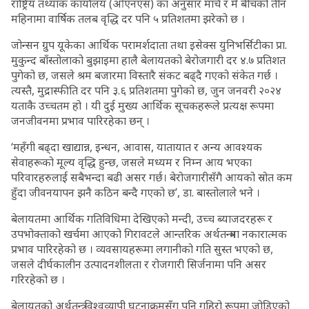
राष्ट्रिय तथ्यांक कार्यालय (ओएनएस) का अनुसार मार्च र मे बीचको तीन
महिनामा वार्षिक तलब वृद्धि दर पनि ५ प्रतिशतमा झरेको छ ।
जोन्सन ग्रुप यूकेका आर्थिक परामर्शदाता तथा इसेक्स युनिभर्सिटीका प्रा.
मुकुन्द बाँस्तोलाको बुझाइमा हालै बेलायतको बेरोजगारी दर ४.७ प्रतिशत
पुगेको छ, जसले श्रम बजारमा विस्तारै संकट बढ्दै गएको संकेत गर्छ ।
त्यस्तै, मुद्रास्फीति दर पनि ३.६ प्रतिशतमा पुगेको छ, जुन जनवरी २०२४
यताकै उच्चतम हो । यी दुई मुख्य आर्थिक सूचकहरूले प्रत्यक्ष रूपमा
जनजीवनमा प्रभाव पारिरहेका छन् ।
‘महँगी बढ्दा खाद्यान्न, इन्धन, आवास, यातायात र अन्य आवश्यक
सेवाहरूको मूल्य वृद्धि हुन्छ, जसले मध्यम र निम्न आय भएका
परिवारहरुलाई सबैभन्दा बढी असर गर्छ। बेरोजगारीसँगै आयको स्रोत कम
हुँदा जीवनयापन झनै कठिन बन्दै गएको छ’, डा. बास्तोलाले भने ।
बेलायतमा आर्थिक गतिविधिमा देखिएको मन्दी, उच्च ब्याजदरहरू र
उपभोक्ताको खर्चमा आएको गिरावटले आन्तरिक अर्थतन्त्रमा नकारात्मक
प्रभाव पारिरहेको छ । व्यवसायहरूमा लगानीको गति सुस्त भएको छ,
जसले दीर्घकालीन उत्पादनशीलता र रोजगारी सिर्जनामा पनि असर
गरिरहेको छ ।
बेलायतको अर्थतन्त्र विश्वव्यापी घटनाक्रमसँग पनि गहिरो रूपमा जोडिएको