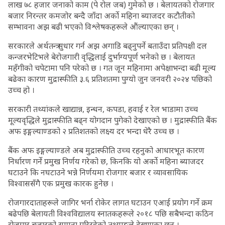
लाख ७८ हजार जनाको काम (पे रोल जब) गुमेको छ । बेलायतको रोजगार
बजार निरन्तर कमजोर बन्दै जाँदा अर्को महिना ब्याजदर कटौतीको
सम्भावना अझ बढी भएको विश्लेषकहरूले औंल्याएका छन् ।
सरकारले अर्थतन्त्र सुधार गर्न अझ अगाडि बढ्नुपर्ने बताउँदा प्रतिपक्षी दल
कन्जरभेटिभले बेरोजगारी वृद्धिलाई दुर्भाग्यपूर्ण भनेको छ । बेलायत
महँगीको चपेटामा पनि परेको छ । गत जून महिनामा अपेक्षाभन्दा बढी मूल्य
बढेका कारण मुद्रास्फीति ३.६ प्रतिशतमा पुग्यो जुन जनवरी २०२४ पछिको
उच्च हो ।
सरकारी तथ्यांकले खाद्यान्न, इन्धन, कपडा, हवाई र रेल भाडामा उच्च
मूल्यवृद्धिले मुद्रास्फीति बढ्न योगदान पुगेको देखाएको छ । मुद्रास्फीति बैंक
अफ इङ्गल्याण्डको २ प्रतिशतको लक्ष्य दर भन्दा धेरै उच्च छ ।
बैंक अफ इङ्गल्याण्डले अब मुद्रास्फीति उच्च रहनुको आधारभूत कारण
निर्धारण गर्ने प्रमुख निर्णय गरेको छ, किनकि यो अर्को महिना ब्याजदर
घटाउने कि नघटाउने भन्ने निर्णयमा रोजगार बजार र व्यावसायिक
विश्वाससँगै एक प्रमुख कारक हुनेछ ।
रोजगारदाताहरूले जागिर भर्ना रोकेर लागत घटाउन एआई प्रयोग गर्ने क्रम
बढेपछि बेलायती विश्वविद्यालय स्नातकहरूले २०१८ पछि सबैभन्दा कठिन
रोजगार बजारको सामना गरिरहेको तथ्याङ्कले देखाएका छन् ।