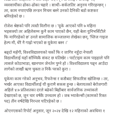
व्यवसायीका ढोका-ढोका चहारे । साथी–सर्कलतिर अनुनय गरिरहन्छन् ।
तर, काम नपाएपछि लन्डन मिचम बस्ने उनको दैनिकी बडो कष्टकर
बनिरहेको छ ।
रोजेश श्रेष्ठको पनि त्यस्तै विलौना छ । ‘यूके आएको पनि ७ महिना
भइसक्यो तर अहिलेसम्म कुनै काम पाएको छैन, यही बेला युनिभर्सिटीले
फि मागिरहेको छ’ उनले सामाजिक सञ्जालमा लेखेका छन्, ‘प्लिज गाइज
हेल्प मी, धेरै नै गाह्रो भएको छ यूकेमा बस्न ।’
बढ्दो महँगी, विश्वविद्यालयको चर्को फि र जागिर नहु‍ँदा नेपाली
विद्यार्थीलाई यहाँ साँच्चिकै संकट छ यतिखेर । पार्टटाइम काम पाइहाले पनि
त्यसले कोठाभाडा, खानपान जेनतेन पुग्ने हो । विश्वविद्यालय पढ्न आउँदा
लागेको लाखौं ऋण चुक्ता त निकै परको कुरा ।
यूकेमा काम गरेको अनुभव, रिफरेन्स र कसैबाट सिफारिस खोजिन्छ । तर,
भर्खर आएका विद्यार्थीलाई यी कुरामै सकस हुन्छ । बेलायतको बेरोजगारी
अहिले ४.७ प्रतिशतका दरले बढेको बिहीबार सार्वजनिक तथ्यांकले
देखाएको छ, जुन चार वर्षकै उच्चतम हो । जब भ्याकेन्सी (कामको रिक्त
पद) तीन वर्षदेखि निरन्तर घटिरहेको छ ।
ओएनएसको रिपोर्ट अनुसार, जून २०२४ देखि १२ महिनाको अवधिमा १