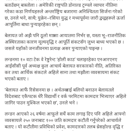
बताउँछन् बास्तोला । अमेरिकी राष्ट्रपति डोनाल्ड ट्रम्पले व्यापार नीतिमा
गरेका कडा निर्णयहरुले अन्तर्राष्ट्रिय बजारमा अनिश्चितता सिर्जना गरेको
छ, उनले भने, साथै; युक्रेन–रसिया युद्ध र मध्यपूर्वमा जारी द्वन्द्वहरूले ऊर्जा
आपूर्तिमा बाधा पुर्‍याइरहेका छन् ।
बेलायत जो अझै पनि ठूलो मात्रामा आयातमा निर्भर छ, यस्ता भू–राजनीतिक
अस्थिरताका कारण मूल्यवृद्धि र आपूर्ति संकटसँग जुध्न बाध्य भएको छ ।
जसले यहाँको जनजीवनमा प्रत्यक्ष असर पुर्‍याएको पाइन्छ ।
लन्डनमा १० वटा टेक वे रेष्टुरेन्ट ‘होली काउ’ चलाइरहेका एनआरएनए
आईसीसी पूर्व अध्यक्ष कुल आचार्य बेलायत सरकारको नीति, अतिरिक्त
कर तथा आर्थिक संकटले अहिले साना तथा मझौला व्यवसायमा संकट
भएको बताए ।
‘बेलायत आफैं रिसेसनमा छ । अर्थतन्त्रलाई बलियो बनाउन बेलायतले
विदेशबाट एकैपटक धेरै विद्यार्थी र वर्क परमिटमा कामदार भित्र्याएर अहिले
जागिर पाउन मुश्किल भएको छ’, उनले भने ।
लन्डन आएको २६ वर्षमा आफूले सधैं काम लगाइ दिए पनि अहिले आफ्नो
व्यवसायले २५० जनाबाट १०० जति कामदार कटौती गर्नुपरेको आचार्यले
बताए । यो कटौतीमा प्रविधिको प्रवेश, कामदारको तलब थ्रेसहोल्ड वृद्धि र