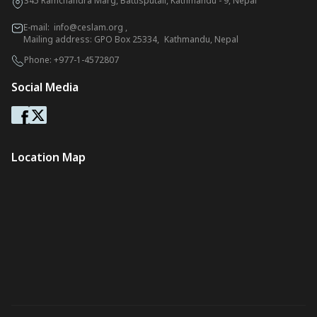
345 Ramchandra Marg, Battisputali, Kathmandu - 9, Nepal
E-mail:
info@ceslam.org
,
Mailing address: GPO Box 25334, Kathmandu, Nepal
Phone:
+977-1-4572807
Social Media
Location Map