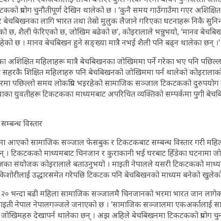
कको प्रयोग चुनौतीपूर्ण देखिन थालेको छ । ‘कुनै समय गाउँगाउँमा गएर अशिक्ष
ेचबिखनका लागि भारत तथा तेस्रो मुलुक लैजाने गरिएका घटनाहरू निकै सुनिन्
को छ, शैली फेरिएको छ, जोखिम बढेको छ’, कोइरालाले भन्नुभयो, ‘मानव बेचबिख
को छ । मानव बेचबिखन हुने सङ्ख्या मात्रै नभई शैली पनि बढ्न थालेका छन् ।’
ँका अशिक्षित महिलाहरू मात्रै बेचबिखनका जोखिममा पर्ने गरेका भए पनि पछिल्
ँगै सहरकै शिक्षित महिलाहरु पनि बेचबिखनको जोखिममा पर्न थालेको कोइराला
ा पछिल्लो समय लोकप्रिय भइरहेको सामाजिक सञ्जाल टिकटकको दुरुपयोग ती
्थाका युवतीहरू टिकटकका माध्यमबाट अपरिचित व्यक्तिको सम्पर्कमा पुगी ब
म्बन्ध विस्तार
रयोगमा आएको सामाजिक सञ्जाल फेसबुक र टिकटकबाट सम्बन्ध विस्तार गरी मह
 छन् । टिकटकको माध्यमबाट चिनजान र कुराकानी भई घरबाट हिँडेका घटनामा 
्जका संयोजक कोइरालाले बताउनुभयो । माइती नेपालले यसरी टिकटकको माध
किशोरीलाई उद्धारसमेत गरेपछि टिकटक पनि बेचबिखनको माध्यम बनेको खुलेको
त्रै २० भन्दा बढी महिला सामाजिक सञ्जालमै चिनजानको भरमा भारत जान लागे
ाइती नेपाल नेपालगञ्जले जनाएको छ । ‘सामाजिक सञ्जालमा एकअर्कालाई साथ
ता जोखिमहरु देखापर्न थालेका छन् । अझ अहिले बेचबिखनमा टिकटकको प्रयोग चुन