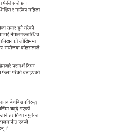
रा फैलिएको छ ।
िक्षित र गाउँका महिला
मोल्न तयार हुने गरेको
लालाई नेपालगञ्जस्थिच
व बेचबिखनको जोखिममा
ाका संयोजक कोइरालाले
िमबारे परामर्श दिएर
ा फेला परेको बताइएको
मानव बेचबिखनविरुद्ध
ोखिम बढ्दै गएको
ने तर प्रक्रिया नपुगेका
्जालमार्फत एकले
न् ।’