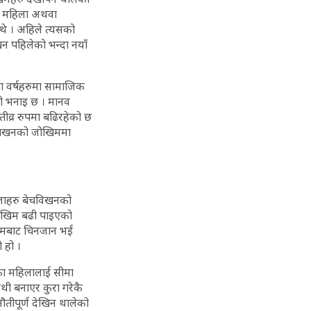
ित महिला अथवा
थे । अहिले त्यसको
न पहिलेको भन्दा नयाँ
ला वर्षहरुमा सामाजिक
को भनाइ छ । मानव
व्र रुपमा बढिरहेको छ
ेचबिखनको जोखिममा
िलाहरु बेचविखनको
जोखिम बढी पाइएको
्यमबाट चिनजान भई
 हो ।
का महिलालाई सीमा
ी बनाएर कुरा गरेकै
ौतीपूर्ण देखिन थालेको