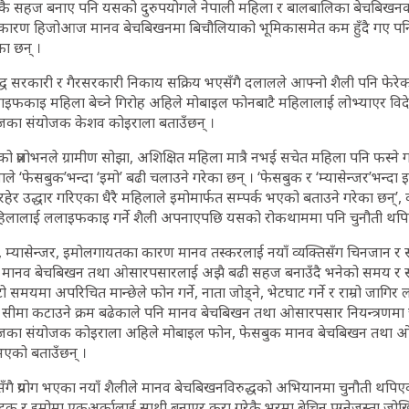
ई निकै सहज बनाए पनि यसको दुरुपयोगले नेपाली महिला र बालबालिका बेचबिखनक
का कारण हिजोआज मानव बेचबिखनमा बिचौलियाको भूमिकासमेत कम हुँदै गए प
का छन् ।
द्ध सरकारी र गैरसरकारी निकाय सक्रिय भएसँगै दलालले आफ्नो शैली पनि फेरेक
इफकाइ महिला बेच्ने गिरोह अहिले मोबाइल फोनबाटै महिलालाई लोभ्याएर विदे
्जका संयोजक केशव कोइराला बताउँछन् ।
प्रलोभनले ग्रामीण सोझा, अशिक्षित महिला मात्रै नभई सचेत महिला पनि फस्ने गर
ाले ‘फेसबुक’भन्दा ‘इमो’ बढी चलाउने गरेका छन् । ‘फेसबुक र ‘म्यासेन्जर’भन्दा इ
ेर उद्धार गरिएका धैरै महिलाले इमोमार्फत सम्पर्क भएको बताउने गरेका छन्’, 
हिलालाई ललाइफकाइ गर्ने शैली अपनाएपछि यसको रोकथाममा पनि चुनौती थपि
 म्यासेन्जर, इमोलगायतका कारण मानव तस्करलाई नयाँ व्यक्तिसँग चिनजान र
 मानव बेचबिखन तथा ओसारपसारलाई अझै बढी सहज बनाउँदै भनेको समय र स्
यमा अपरिचित मान्छेले फोन गर्ने, नाता जोड्ने, भेटघाट गर्ने र राम्रो जागिर लग
ाई सीमा कटाउने क्रम बढेकाले पनि मानव बेचबिखन तथा ओसारपसार नियन्त्रणमा 
ञ्जका संयोजक कोइराला अहिले मोबाइल फोन, फेसबुक मानव बेचबिखन तथा 
 भएको बताउँछन् ।
ससँगै प्रयोग भएका नयाँ शैलीले मानव बेचबिखनविरुद्धको अभियानमा चुनौती थप
 र इमोमा एकअर्कालाई साथी बनाएर कुरा गरेकै भरमा बेचिन पुग्नेजस्ता जोखि