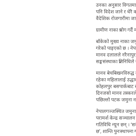
उनका अनुसार विगतमा अश
पनि विदेश जाने र धेरै
वैदेशिक रोजगारीमा जान
ग्रामीण नाका प्रयोग गर्
बाँकेको मुख्य नाका जमु
गरेको पाइएको छ । नेप
मानव दलालले नरैनापुर,
सङ्घसंस्थाका प्रतिनिधि
मानव बेचबिखनविरुद्ध ब
रहेका महिलालाई उद्धा
कोहलपुर बसपार्कबाट समे
दिनजसो मानव तस्करले स
पछिल्लो पटक जमुना नाक
नेपालगञ्जस्थित जमुना
परामर्श केन्द्र सञ्चा
गतिविधि न्यून छन् । 
छ’, शान्ति पुनःस्थापना