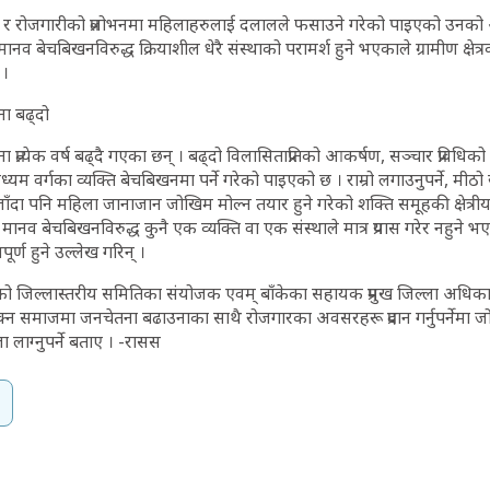
िवाह र रोजगारीको प्रलोभनमा महिलाहरुलाई दलालले फसाउने गरेको पाइएको उनको
व बेचबिखनविरुद्ध क्रियाशील धेरै संस्थाको परामर्श हुने भएकाले ग्रामीण क्षेत्रका
 ।
ा बढ्दो
रत्येक वर्ष बढ्दै गएका छन् । बढ्दो विलासिताप्रतिको आकर्षण, सञ्चार प्रविधिको
म वर्गका व्यक्ति बेचबिखनमा पर्ने गरेको पाइएको छ । राम्रो लगाउनुपर्ने, मीठो 
बढ्दै जाँदा पनि महिला जानाजान जोखिम मोल्न तयार हुने गरेको शक्ति समूहकी क्षेत्र
मानव बेचबिखनविरुद्ध कुनै एक व्यक्ति वा एक संस्थाले मात्र प्रयास गरेर नहुने भए
ूर्ण हुने उल्लेख गरिन् ।
ो जिल्लास्तरीय समितिका संयोजक एवम् बाँकेका सहायक प्रमुख जिल्ला अधिका
न समाजमा जनचेतना बढाउनाका साथै रोजगारका अवसरहरू प्रदान गर्नुपर्नेमा जो
लाग्नुपर्ने बताए । -रासस