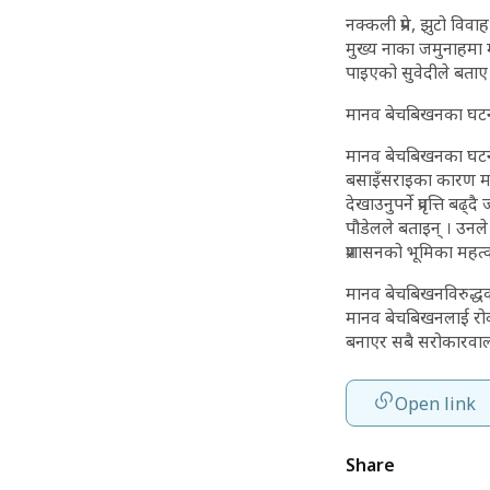
नक्कली प्रेम, झुटो व
मुख्य नाका जमुनाहमा मान
पाइएको सुवेदीले बताए
मानव बेचबिखनका घटन
मानव बेचबिखनका घटना प्
बसाइँसराइका कारण मध्य
देखाउनुपर्ने प्रवृत्ति 
पौडेलले बताइन् । उनले 
प्रशासनको भूमिका महत्वप
मानव बेचबिखनविरुद्धक
मानव बेचबिखनलाई रोक्
बनाएर सबै सरोकारवाला 
Open link
Share