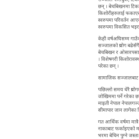
छन् । बेचबिखनमा टिकट
किशोरीहरुलाई फकाएर ब
स्वरुपमा परिवर्तन आए
स्वरुपमा विकसित भइरहे
केही वर्षअघिसम्म गाउ
सञ्जालको प्रयोग बढेस
बेचबिखन र ओसारपसारम
। विशेषगरी किशोरावस
परेका छन् ।
सामाजिक सञ्जालबाट स
पछिल्लो समय धेरै प्
जोखिममा पर्ने गरेका
माइती नेपाल नेपालगञ
सीमापार जान लागेका 
गत आर्थिक वर्षमा मा
नाकाबाट फर्काइएको म
भरमा बेचिन पुग्ने जस्