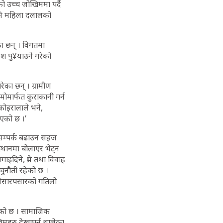
ो उच्च जोखिममा पर्दै
नि महिला दलालको
ा छन् । विगतमा
श पु¥याउने गरेको
ेका छन् । ग्रामीण
मोमार्फत कुराकानी गर्न
कोइरालाले भने,
एको छ ।’
 सम्पर्क बढाउन सहज
थानमा बोलाएर भेट्न
ाइदिने, प्रेम तथा विवाह
चुनौती रहेको छ ।
ओसारपसारको गतिलो
िएको छ । सामाजिक
महरु देखापर्न थालेका