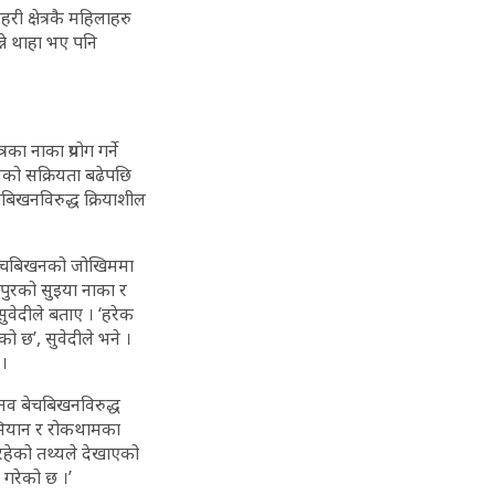
ी क्षेत्रकै महिलाहरु
्ने थाहा भए पनि
ा नाका प्रयोग गर्ने
यको सक्रियता बढेपछि
चबिखनविरुद्ध क्रियाशील
नव बेचबिखनको जोखिममा
ापुरको सुइया नाका र
सुवेदीले बताए । ‘हरेक
ो छ’, सुवेदीले भने ।
 ।
ानव बेचबिखनविरुद्ध
 अभियान र रोकथामका
रहेको तथ्यले देखाएको
े गरेको छ ।’