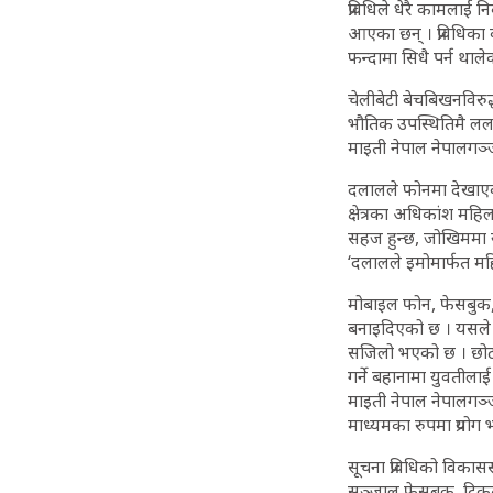
प्रविधिले धेरै कामला
आएका छन् । प्रविधि
फन्दामा सिधै पर्न थाले
चेलीबेटी बेचबिखनविरु
भौतिक उपस्थितिमै लला
माइती नेपाल नेपालगञ
दलालले फोनमा देखाएको 
क्षेत्रका अधिकांश महिल
सहज हुन्छ, जोखिममा रह
‘दलालले इमोमार्फत म
मोबाइल फोन, फेसबुक,
बनाइदिएको छ । यसले
सजिलो भएको छ । छोटो सम
गर्ने बहानामा युवतील
माइती नेपाल नेपालग
माध्यमका रुपमा प्रयोग
सूचना प्रविधिको विका
सञ्जाल फेसबुक, टिकटक