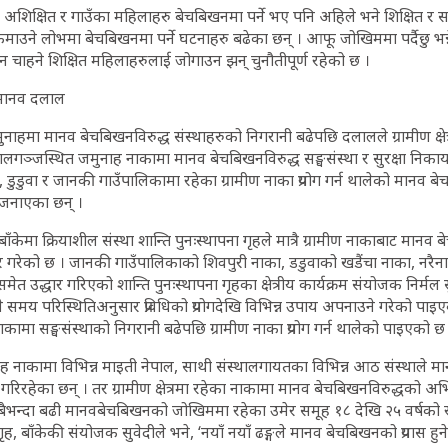
िक्षित र गाउँका महिलाहरु बेचबिखनमा पर्ने भए पनि अहिले भने शिक्षित र सहर
 कमाउने लोभमा बेचबिखनमा पर्ने घटनाहरु बढेका छन् । आफू जोखिममा पर्दैछु भन
 चाहने शिक्षित महिलाहरुलाई जोगाउन झन् चुनौतीपूर्ण रहेको छ ।
दै मानव दलाल
नाहमा मानव बेचबिखनविरुद्ध संस्थाहरुको निगरानी बढेपछि दलालले ग्रामीण क्षेत्रक
ालगञ्जस्थित जमुनाह नाकामा मानव बेचबिखनविरुद्ध सङ्घसंस्था र सुरक्षा निका
 डुडुवा र जानकी गाउँपालिकामा रहेका ग्रामीण नाका प्रयोग गर्न थालेको मानव बे
ले जनाएका छन् ।
ाँकेमा क्रियाशील संस्था शान्ति पुनःस्थापना गृहले मात्रै ग्रामीण नाकाबाट मा
र गरेको छ । जानकी गाउँपालिकाको शिवपुरी नाका, डडुवाको खडैंचा नाका, नरैन
त उद्धार गरिएको शान्ति पुनःस्थापना गृहका क्षेत्रीय कार्यक्रम संयोजक निर्मल 
मय परिस्थितिअनुसार प्रविधिको प्रयोगदेखि विभिन्न उपाय अपनाउने गरेको पाइएक
ामा सङ्घसंस्थाको निगरानी बढेपछि ग्रामीण नाका प्रयोग गर्न थालेको पाइएको छ
ह नाकामा विभिन्न माइती नेपाल, साथी संस्थालगायतका विभिन्न आठ संस्थाले म
लन गरिरहेका छन् । तर ग्रामीण क्षेत्रमा रहेका नाकामा मानव बेचबिखनविरुद्धको
‘सबैभन्दा बढी मानवबेचबिखनको जोखिममा रहेका उमेर समूह १८ देखि २५ वर्षको 
 गृह, बाँकेकी संयोजक सुवेदीले भने, ‘नयाँ नयाँ ढङ्गले मानव बेचबिखनको प्रयास हुन