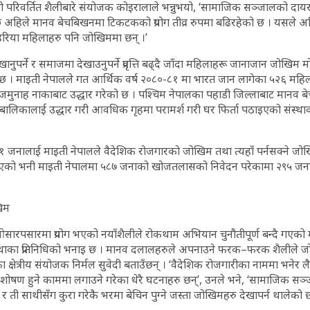
परिवर्तित शैलीबारे संयोजक कोइरालाले भन्नुभयो, ‘सामाजिक सञ्जालको दाय
ि अहिले मानव बेचबिखनमा टिकटकको प्रयोग तीव्र रुपमा बढिरहेको छ । यसले अश
 सहरिया महिलाहरु पनि जोखिममा छन् ।’
ो खानुपर्ने र समाजमा देखाउनुपर्ने प्रवृत्ति बढ्दै जाँदा महिलाहरू जानाजान जोखिम 
छ । माइती नेपालले गत आर्थिक वर्ष २०८०-८१ मा भारत जान लागेका ५२६ महि
्र जमुनाह नाकाबाट उद्धार गरेको छ । पश्चिम नेपालका पहाडी जिल्लाबाट मान
बालिकालाई उद्धार गरी आवधिक गृहमा परामर्श गरी घर फिर्ता पठाइएको संस्थ
११ जनालाई माइती नेपालले वैदेशिक रोजगारको जोखिम तथा त्यहाँ पर्नसक्ने जोख
राएको भनी माइती नेपालमा ५८७ जनाको खोजतलासको निवेदन परेकामा २९५ जन
खिम
रपसारमा प्रयोग भएको नयाँशैलीले रोकथाम अभियान चुनौतीपूर्ण बन्दै गएको 
स्थाका प्रतिनिधिको भनाइ छ । मानव दलालहरुले अपनाउने फरक–फरक शैलीले ज
ा क्षेत्रीय संयोजक निर्मल सुवेदी बताउँछन् । ‘वैदेशिक रोजगारीका नाममा भनेर लैजा
ोषण हुने काममा लगाउने गरेका धेरै घटनाहरु छन्’, उनले भने, ‘सामाजिक सञ
र ती साथीसँग कुरा गरेकै भरमा बेचिन पुग्ने जस्ता जोखिमहरु देखापर्न थालेको छ