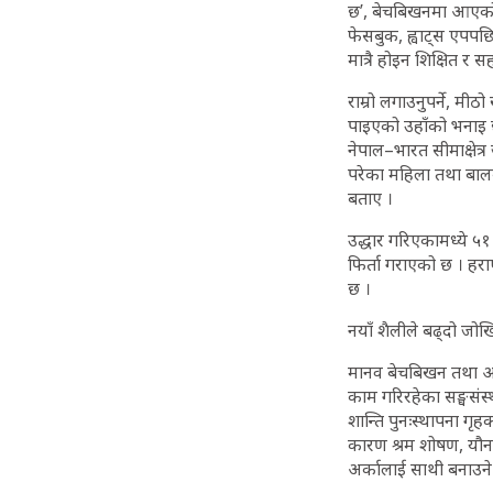
छ’, बेचबिखनमा आएको 
फेसबुक, ह्वाट्स एपपछ
मात्रै होइन शिक्षित र
राम्रो लगाउनुपर्ने, मीठ
पाइएको उहाँको भनाइ 
नेपाल–भारत सीमाक्षेत
परेका महिला तथा बाल
बताए ।
उद्धार गरिएकामध्ये ५
फिर्ता गराएको छ । ह
छ ।
नयाँ शैलीले बढ्दो जो
मानव बेचबिखन तथा ओसा
काम गरिरहेका सङ्घसं
शान्ति पुनःस्थापना गृहक
कारण श्रम शोषण, यौनश
अर्कालाई साथी बनाउने 