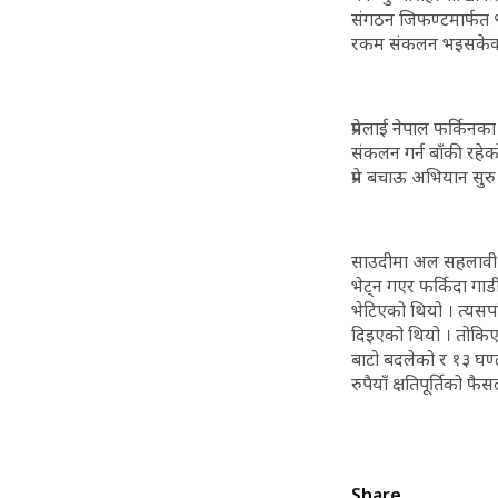
संगठन जिफण्टमार्फत ९
रकम संकलन भइसकेको प
प्रेमलाई नेपाल फर्किनक
संकलन गर्न बाँकी रहे
प्रेम बचाऊ अभियान सुरु
साउदीमा अल सहलावी ह
भेट्न गएर फर्किदा गा
भेटिएको थियो । त्यसप
दिइएको थियो । तोकिएक
बाटो बदलेको र १३ घण
रुपैयाँ क्षतिपूर्तिको 
Share