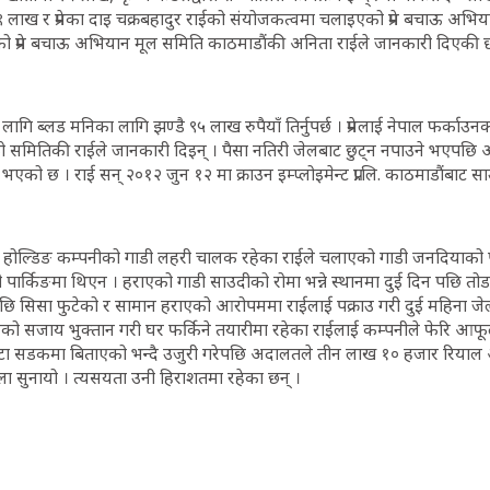
 लाख र प्रेमका दाइ चक्रबहादुर राईको संयोजकत्वमा चलाइएको प्रेम बचाऊ अभि
्रेम बचाऊ अभियान मूल समिति काठमाडौंकी अनिता राईले जानकारी दिएकी छ
ा लागि ब्लड मनिका लागि झण्डै ९५ लाख रुपैयाँ तिर्नुपर्छ । प्रेमलाई नेपाल फर्क
को समितिकी राईले जानकारी दिइन् । पैसा नतिरी जेलबाट छुट्न नपाउने भएपछि 
 भएको छ । राई सन् २०१२ जुन १२ मा क्राउन इम्प्लोइमेन्ट प्रा.लि. काठमाडौंबाट स
ोल्डिङ कम्पनीको गाडी लहरी चालक रहेका राईले चलाएको गाडी जनदियाको पा
डी पार्किङमा थिएन । हराएको गाडी साउदीको रोमा भन्ने स्थानमा दुई दिन पछि
छि सिसा फुटेको र सामान हराएको आरोपममा राईलाई पक्राउ गरी दुई महिना जेल
ो सजाय भुक्तान गरी घर फर्किने तयारीमा रहेका राईलाई कम्पनीले फेरि आफूल
्टा सडकमा बिताएको भन्दै उजुरी गरेपछि अदालतले तीन लाख १० हजार रियाल अ
फैसला सुनायो । त्यसयता उनी हिराशतमा रहेका छन् ।