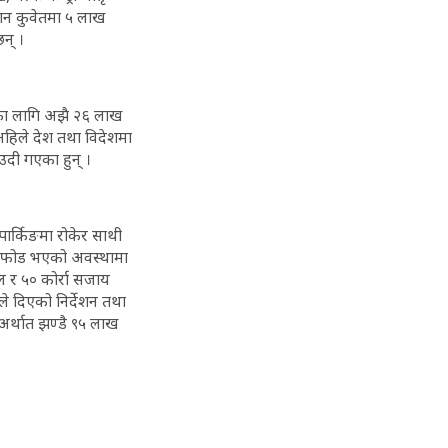
यान कुवेतमा ५ लाख
न् ।
ाउनका लागि अझै २६ लाख
अहिले देश तथा विदेशमा
ाउदी गएका हुन् ।
र्किङमा रोकेर साथी
 तोडफोड भएको अवस्थामा
 र ५० कोर्रा सजाय
े दिएको निर्देशन तथा
र्थात झण्डै ९५ लाख