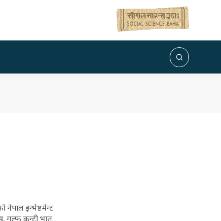
ेपाल इन्भेष्टमेन्ट
 गल्फ कन्ट्री भातृ