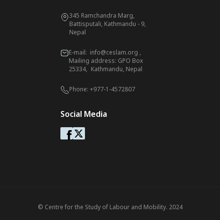
345 Ramchandra Marg,
Battisputali, Kathmandu - 9,
Nepal
E-mail:
info@ceslam.org
,
Mailing address: GPO Box
25334, Kathmandu, Nepal
Phone:
+977-1-4572807
Social Media
© Centre for the Study of Labour and Mobility. 2024