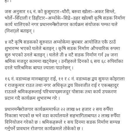
हो ।
जस अनुसार १६ नं. को कुसुमटार–धौरी, बरुवा खोला–अकर सिम्ले,
भोर्ले–सिँदाली र डिहीटार–अम्वोके–सिद्रे–डहर खोल्सी कृषि सडक निर्माण
कार्य थालिएको नगर प्रधानमन्त्री रोजगार कार्यक्रम संयोजक पम्फा घले
(निशा)ले बताइन् ।
४ वटै कृषि सडकको सुरुवात अम्वोकेमा बुधबार आयोजित एकै ठाउँ
शुभारम्भ भएको घलेले बताइन् । कृषि सडक निर्माण औपचारिक रुपमा
सुरु भएको उनले बताइन् । घलेले ती ४ वटै सडक निर्माण गर्न ३४ जना
श्रमिक मजदुर काममा खट्नेछन् । उनीहरुले दिनको ६ सय ६८ रुपियाँका
दरले पारिश्रमिक बापत ज्याला पाउनेछन् ।
१६ नं. वडाध्यक्ष मानबहादुर राई, ११ र ८ नंं. वडाध्यक्ष द्वय सुमन्त कोइराला
र राजकुमार राउत तथा नगर अधिकृत द्वय विश्वजीत राई र एकबहादुर
राउतले श्रमिकहरूलाई परिचयपत्र, मजदुर पोसाक तथा कार्य उपकरण
प्रदान गदै कार्यक्रम शुभारम्भ गरे ।
प्रधानमन्त्री रोजगार कार्यक्रममार्फत २२ लाख ७१ हजार २ सय रुपैँया
निकासा भएको छ भने वडा कार्यालयले सहभागिताबापत २ लाख रुपैँया
विनियोजन गरेको छ । श्रमिकहरूले १ सय दिनमा सडक निर्माण सम्पन्न
गर्नुपर्ने प्रावधान रोजगार कार्यक्रमले तोकेको छ ।