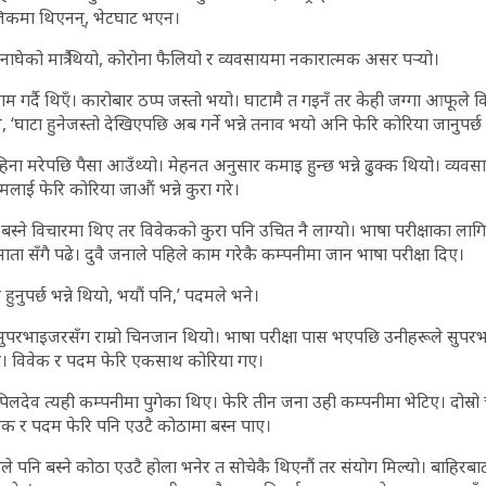
जिकमा थिएनन्, भेटघाट भएन।
घेको मात्रै थियो, कोरोना फैलियो र व्यवसायमा नकारात्मक असर पर्‍यो।
काम गर्दै थिएँ। कारोबार ठप्प जस्तो भयो। घाटामै त गइनँ तर केही जग्गा आफूले क
भने, ‘घाटा हुनेजस्तो देखिएपछि अब गर्ने भन्ने तनाव भयो अनि फेरि कोरिया जानुपर्छ
िना मरेपछि पैसा आउँथ्यो। मेहनत अनुसार कमाइ हुन्छ भन्ने ढुक्क थियो। व्यवस
लाई फेरि कोरिया जाऔं भन्ने कुरा गरे।
बस्ने विचारमा थिए तर विवेकको कुरा पनि उचित नै लाग्यो। भाषा परीक्षाका लाग
ाता सँगै पढे। दुवै जनाले पहिले काम गरेकै कम्पनीमा जान भाषा परीक्षा दिए।
 हुनुपर्छ भन्ने थियो, भयौं पनि,’ पदमले भने।
ुपरभाइजरसँग राम्रो चिनजान थियो। भाषा परीक्षा पास भएपछि उनीहरूले सुपर
यो। विवेक र पदम फेरि एकसाथ कोरिया गए।
कपिलदेव त्यही कम्पनीमा पुगेका थिए। फेरि तीन जना उही कम्पनीमा भेटिए। दोस
ेक र पदम फेरि पनि एउटै कोठामा बस्न पाए।
े पनि बस्ने कोठा एउटै होला भनेर त सोचेकै थिएनौं तर संयोग मिल्यो। बाहिरबाट