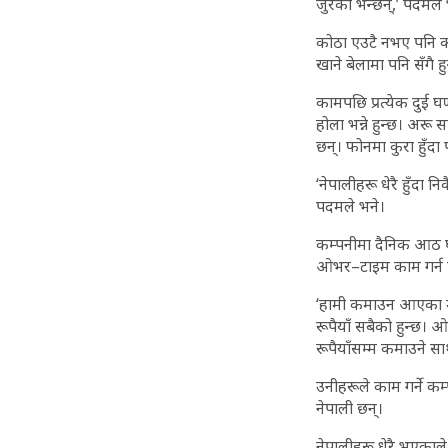
जुरेको भन्छन्,’ पदमले
कोठा एउटै नभए पनि कपिल
खाने बेलामा पनि सँगै 
कामपछि प्रत्येक दुई 
होला भन्ने हुन्छ। अर
छन्। फोनमा कुरा हुँदा
‘नेपालीहरू धेरै हुँदा
पदमले भने।
कम्पनीमा दैनिक आठ घण्
ओभर–टाइम काम गर्न पा
‘हामी कमाउन आएका मा
रूपैयाँ सबैको हुन्छ। 
रूपैयाँसम्म कमाउने सा
उनीहरूले काम गर्ने क
नेपाली छन्।
नेपालीहरू धेरै भएकाले