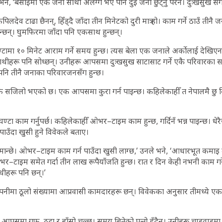
 भने, ‘बसाइमा एक जना साथी अलग्गै भए पनि दुई जना छुट्नु परेन। दुःखसुख सँगस
देव टाढा छैनन्, हिँड्दै जाँदा तीन मिनेटको दुरी मात्र हो। काम गर्ने ठाउँ तीनै
हुन्छन्। घुमफिरमा जाँदा पनि एकसाथ हुन्छन्।
घण्टामा १० मिनेट आराम गर्ने समय हुन्छ। त्यस बेला एक जनाले अर्कोलाई देख
ू साथीहरू पनि सोध्छन्। उनीहरू आपसमा दुःखसुख साटासाट गर्ने एकै परिवारका
 पनि तीनै जनाका परिवारजनसँग हुन्छ।
 निकै सजिलो भएको छ। एक आपसमा कुरा गर्न पाइन्छ। कहिलेकाहीँ त नेपालमै छु कि
टा काम गर्नुपर्छ। कहिलेकाहीँ ओभर–टाइम काम हुन्छ, गर्दिनँ भन्न पाइन्छ। ध
उँदा खुसी हुने विवेकले बताए।
न्छे। ओभर–टाइम काम गर्न पाउँदा खुसी लाग्छ,’ उनले भने, ‘आधारभूत कमाइ
ओभर–टाइम समेत गर्दा तीन लाख रूपैयाँजति हुन्छ। रात र दिन केही नभनी काम ग
थीहरू पनि छन्।’
म्पनीमा ठूलो संख्यामा आप्रवासी कामदारहरू छन्। विवेकका अनुसार तीमध्ये ए
 आपसमा गफ, ठट्टा र हाँसो चल्छ। समय बितेको पत्तो हुँदैन। उनीहरू चाडवाडमा प