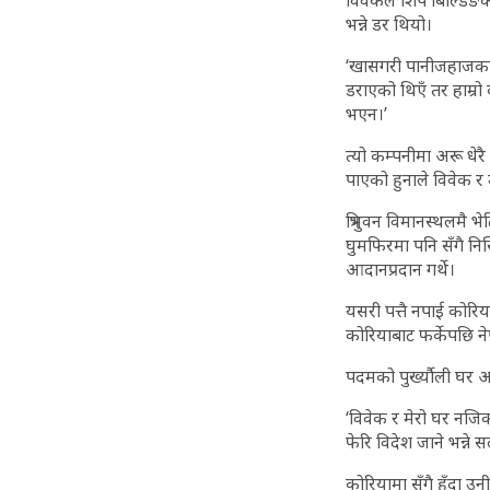
विवेकले शिप बिल्डिङको 
भन्ने डर थियो।
‘खासगरी पानीजहाजका को
डराएको थिएँ तर हाम्रो 
भएन।’
त्यो कम्पनीमा अरू धेर
पाएको हुनाले विवेक 
त्रिभुवन विमानस्थलमै
घुमफिरमा पनि सँगै नि
आदानप्रदान गर्थे।
यसरी पत्तै नपाई कोरिया
कोरियाबाट फर्केपछि 
पदमको पुर्ख्यौली घर 
‘विवेक र मेरो घर नजि
फेरि विदेश जाने भन्ने सल
कोरियामा सँगै हुँदा उन