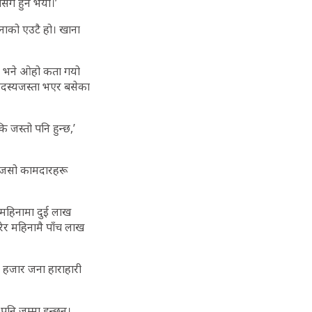
ँगै हुने भयो।’
 जनाको एउटै हो। खाना
िएन भने ओहो कता गयो
 सदस्यजस्ता भएर बसेका
 जस्तो पनि हुन्छ,’
ेरैजसो कामदारहरू
 महिनामा दुई लाख
रेर महिनामै पाँच लाख
क हजार जना हाराहारी
नि जम्मा हुन्छन्।