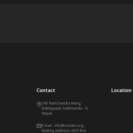
Contact
Location
345 Ramchandra Marg,
Battisputali, Kathmandu - 9,
Nepal
E-mail:
info@ceslam.org
,
Mailing address: GPO Box