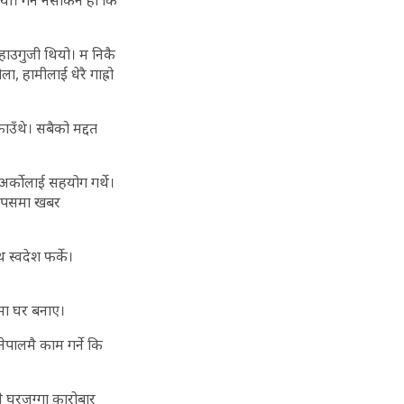
यो। गर्नै नसकिने हो कि
 हाउगुजी थियो। म निकै
ा, हामीलाई धेरै गाह्रो
ाउँथे। सबैको मद्दत
र्कोलाई सहयोग गर्थे।
ि आपसमा खबर
 स्वदेश फर्के।
 मा घर बनाए।
पालमै काम गर्ने कि
कले घरजग्गा कारोबार