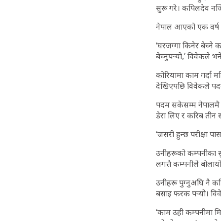
सुरू गरे। कपिलदेव न
नेपाल आएको एक वर्ष ना
‘घरजग्गा किनेर बेच्ने 
बेच्नुपर्‍यो,’ विवेकले 
कोरियामा काम गर्दा मह
देखिएपछि विवेकले पदम
पदम सकेसम्म नेपालमै 
डेरा लिए र करिब तीन स
‘जसरी हुन्छ परीक्षा पास
उनीहरूको कम्पनीका स
लगत्तै कम्पनीले बोला
उनीहरू पुग्नुअघि नै 
बसाइ फरक पर्‍यो। विव
‘काम उही कम्पनीमा मिल