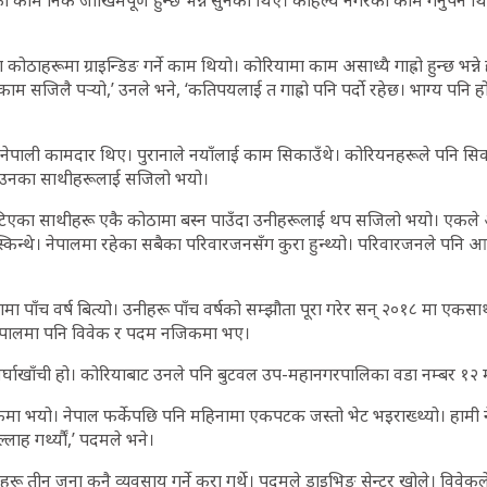
काम निकै जोखिमपूर्ण हुन्छ भन्ने सुनेका थिए। कहिल्यै नगरेको काम गर्नुपर्ने थि
ठाहरूमा ग्राइन्डिङ गर्ने काम थियो। कोरियामा काम असाध्यै गाह्रो हुन्छ भन्ने
काम सजिलै पर्‍यो,’ उनले भने, ‘कतिपयलाई त गाह्रो पनि पर्दो रहेछ। भाग्य पनि होल
ै नेपाली कामदार थिए। पुरानाले नयाँलाई काम सिकाउँथे। कोरियनहरूले पनि सिक
र उनका साथीहरूलाई सजिलो भयो।
 भेटिएका साथीहरू एकै कोठामा बस्न पाउँदा उनीहरूलाई थप सजिलो भयो। एकले अ
स्किन्थे। नेपालमा रहेका सबैका परिवारजनसँग कुरा हुन्थ्यो। परिवारजनले पन
मा पाँच वर्ष बित्यो। उनीहरू पाँच वर्षको सम्झौता पूरा गरेर सन् २०१८ मा एकसाथ
नेपालमा पनि विवेक र पदम नजिकमा भए।
अर्घाखाँची हो। कोरियाबाट उनले पनि बुटवल उप-महानगरपालिका वडा नम्बर १२
कमा भयो। नेपाल फर्केपछि पनि महिनामा एकपटक जस्तो भेट भइराख्थ्यो। हामी ने
्लाह गर्थ्यौं,’ पदमले भने।
ीहरू तीन जना कुनै व्यवसाय गर्ने कुरा गर्थे। पदमले ड्राइभिङ सेन्टर खोले। विवे