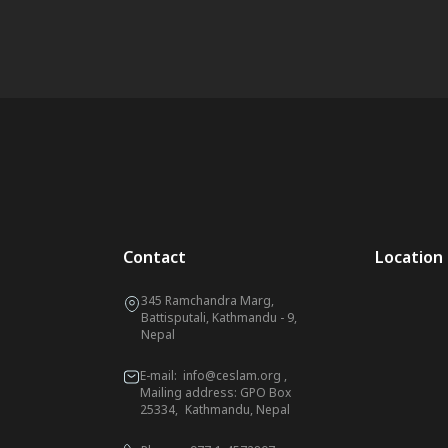
Contact
Location
345 Ramchandra Marg,
Battisputali, Kathmandu - 9,
Nepal
E-mail:
info@ceslam.org
,
Mailing address: GPO Box
25334, Kathmandu, Nepal