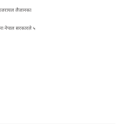
ाई इजरायल लैजानका
ोषमा नेपाल सरकारले ५