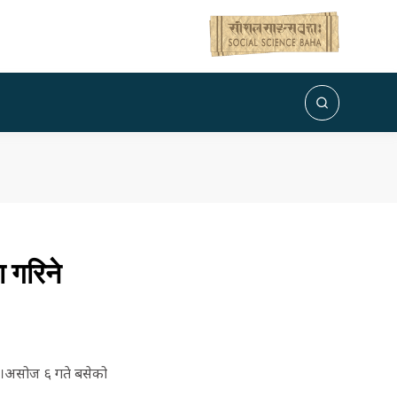
 गरिने
 छ।असोज ६ गते बसेको