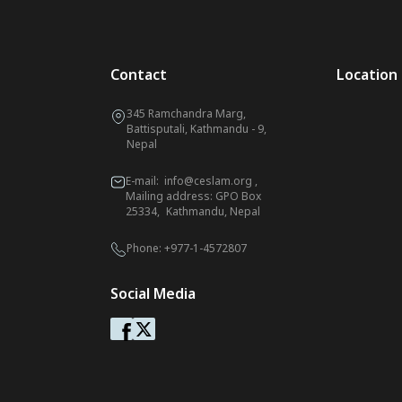
Contact
Location
345 Ramchandra Marg,
Battisputali, Kathmandu - 9,
Nepal
E-mail:
info@ceslam.org
,
Mailing address: GPO Box
25334, Kathmandu, Nepal
Phone:
+977-1-4572807
Social Media