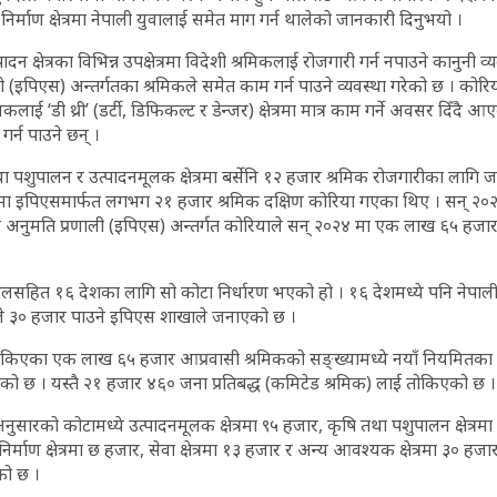
िर्माण क्षेत्रमा नेपाली युवालाई समेत माग गर्न थालेको जानकारी दिनुभयो ।
ादन क्षेत्रका विभिन्न उपक्षेत्रमा विदेशी श्रमिकलाई रोजगारी गर्न नपाउने कानुनी 
ी (इपिएस) अन्तर्गतका श्रमिकले समेत काम गर्न पाउने व्यवस्था गरेको छ । क
लाई ‘डी थ्री’ (डर्टी, डिफिकल्ट र डेन्जर) क्षेत्रमा मात्र काम गर्ने अवसर दिँदै
 गर्न पाउने छन् ।
 पशुपालन र उत्पादनमूलक क्षेत्रमा बर्सेनि १२ हजार श्रमिक रोजगारीका लागि जा
 मा इपिएसमार्फत लगभग २१ हजार श्रमिक दक्षिण कोरिया गएका थिए । सन् २
अनुमति प्रणाली (इपिएस) अन्तर्गत कोरियाले सन् २०२४ मा एक लाख ६५ हजार 
ालसहित १६ देशका लागि सो कोटा निर्धारण भएको हो । १६ देशमध्ये पनि नेपाल
े ३० हजार पाउने इपिएस शाखाले जनाएको छ ।
ोकिएका एक लाख ६५ हजार आप्रवासी श्रमिकको सङ्ख्यामध्ये नयाँ नियमितक
 छ । यस्तै २१ हजार ४६० जना प्रतिबद्ध (कमिटेड श्रमिक) लाई तोकिएको छ ।
र अनुसारको कोटामध्ये उत्पादनमूलक क्षेत्रमा ९५ हजार, कृषि तथा पशुपालन क्षेत्र
िर्माण क्षेत्रमा छ हजार, सेवा क्षेत्रमा १३ हजार र अन्य आवश्यक क्षेत्रमा ३० 
ो छ ।