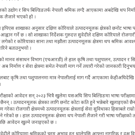
को उद्योग र सिप बिल्डिङतर्फ नेपाली श्रमिक लग्दै आएकामा अबदेखि थप निर्म
रमिक लैजाने भएको हो ।
 इपिएस शाखाका अनुसार दक्षिण कोरियाले उत्पादनमूलक क्षेत्रको छनोट भाषा 
्वान गर्ने छ । सो शाखाका निर्देशक गुरुदत्त सुवेदीले दक्षिण कोरियाले रोजगार
दै लगेको र कोरियाका साना तथा मझौला उत्पादनमूलक क्षेत्रमा थप श्रमिक आवश
गरिने बताउनुभयो ।
ो मानव संसाधन विभाग (एचआरडी) ले हाल कृषि तथा पशुपालन, उत्पादन र सिप ब
अब निर्माण र सेवा क्षेत्रमा समेत नेपाली माग गर्ने तयारी गरेको जानकारी दिनुभय
लबाट कृषि तथा पशुपालनमा मात्र नेपालीलाई माग गर्दै आएकामा केहीअघिदेखि
।
 परीक्षाको आवेदन सन् २०२३ भित्रै खुलेमा यसअघि सिप बिल्डिङमा भाषा परीक्षा
ैनन् । उत्पादनमूलक क्षेत्रका लागि छनोट कोटा कति हुने भन्नेबारे खुलाइएको छ
रण गरेका रोजगारी क्षेत्रमध्ये उत्पादनमूलक क्षेत्रलाई सेवा सुविधाका हिसाबले र
्धा हुने गरेको छ । हाल उत्पादनमूलक क्षेत्रमा थप नेपाली लैजाने गरी भाषा परीक्षाक
मयपछि आवेदन खुल्ने जनाइएको छ ।
ुवेदीले कोरियामा श्रमिकको चरम अभाव हुन थालेपछि आफ्ना नागरिक र दक्ष वि