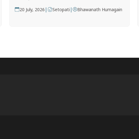
|
|
20 July, 2026
Setopati
Bhawanath Humagain