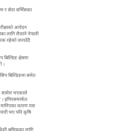
ाण र सेवा सर्भिसका
परीक्षाको आवेदन
ीका लागि लैजाने नेपाली
्यक रहेको जनाउँदै
िल्डिङ क्षेत्रमा
ो ।
 सिप बिल्डिङमा समेत
मा सामेल भएकाले
ैन । इपिएसमार्फत
ाम्रो मानिएका कारण यस
ो तयारी भए पनि कृषि
देशी श्रमिकका लागि