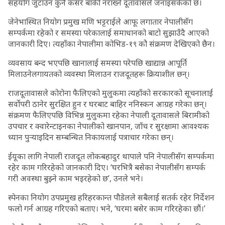
सहयोग जुटाउन कुनै कसर बाँकी नराख्ने दूतावासले जनाइसकेको छ।
जेनेभास्थित नियोग प्रमुख मणि भट्टराईले आफू लगातार नेपालीसँग
सम्पर्कमा रहेको र समस्या परेकालाई समाधानको बाटो सुझाउँदै आएको
जानकारी दिए। त्यहाँका नेपालीमा कोभिड-१९ कोे संक्रमण देखिएको छैन।
व्यवसाय बन्द भएपछि खानालाई समस्या परेपछि खाद्यान्न आपूर्ति
मिलाउनेलगायतको व्यवस्था मिलाउन राजदूतहरू क्रियाशील छन्।
राजदूतावासले कोरोना फैलिएको मुलुकमा त्यहाँको सरकारको सूचनालाई
सर्वोपरी ठानेर सुरक्षित हुन र घरबाट बाहिर ननिस्कन आग्रह गरेका छन्।
संक्रमण फैलिएपछि विभिन्न मुलुकमा रहेका नेपाली दूतावासले बिरामीको
उपचार र क्वारेन्टाइनका नेपालीको खानपान, जाँच र सुरक्षामा आवश्यक
ध्यान पुर्‍याइदिन सम्बन्धित निकायलाई पत्राचार गरेका छन्।
ईयूका लागि नेपाली राजदूत लोकबहादुर थापाले पनि नेपालीसँग सम्पर्कमा
रहेर काम गरिरहेको जानकारी दिए। ‘घरभित्रै बसेका नेपालीसँग सम्पर्क
गरी अवस्था बुझ्ने काम भइरहेको छ’, उनले भने।
स्पेनका नियोग उपप्रमुख हरिहरकान्त पौडेलले सबैलाई सतर्क रहेर निर्देशन
फलो गर्न आग्रह गरिएको बताए। भने, ‘घरमा बसेर काम गरिरहेका छौं।’