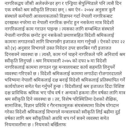
नागरिकद्वय जीसी अलेक्जेन्डर हग र एन्ड्रिया सेपुल्भिडाले पनि त्यसै दिन
एक वर्षको श्रम स्वीकृति लिएका छन् । श्रम ऐन– २०७४ अनुसार कुनै
संस्थाले कर्मचारी आवश्यकताको विज्ञापन गर्दा नेपाली नागरिकबाट
दरखास्त नपरेमा वा नेपाली नागरिक छनोट हुन नसकेमा मात्र विदेशी
नागरिकलाई काम गराउन पाइन्छ । त्यसका लागि सम्बन्धित संस्थाले
नेपाली नागरिक छनोट हुन नसकेको प्रमाणसहित विदेशी श्रमिकलाई
काममा लगाउनको लागि विभागसँग इजाजत माग गर्नुपर्छ । ऐनको दफा २२
को (४) अनुसार विभागले उक्त निवेदन उपर छानबिन गरी इजाजत
दिनसक्ने व्यवस्था छ । त्यस्तै, काम गर्न चाहने नागरिकले पनि अनिवार्य श्रम
स्वीकृति लिनुपर्छ । श्रम नियमावली २०७५ को दफा ७ मा विदेशी
नागरिकलाई काममा लगाउन गृह मन्त्रालयबाट कार्य सहमति लिनुपर्ने
व्यवस्था गरिएको छ । विदेशी श्रमिकलाई काममा लगाउँदा रोजगारदाताले
भविष्यमा नेपाली श्रमिकलाई दक्ष बनाई विदेशी श्रमिकलाई प्रतिस्थापित गर्ने
कार्ययोजना समेत पेश गर्नुपर्ने हुन्छ । विदेशीलाई श्रम इजाजत दिंदा विशिष्ट
दक्ष प्राविधिक श्रमिक भए पाँच वर्ष र अन्यको हकमा तीन वर्षका लागि मात्र
श्रम स्वीकृति दिने व्यवस्था छ । तर, विशेष परिस्थितिमा देशको शैक्षिक,
सामाजिक, विज्ञान प्रविधि र गैरनाफामूलक संघसंस्थामा विशेष योगदान
गरेका विदेशी श्रमिकलाई विभागले मन्त्रालयको स्वीकृति लिई बढीमा दुई
वर्षका लागि श्रम स्वीकृतिको अवधि थप गर्न सक्ने व्यवस्था समेत
नियमावलीमा छ । नियमको बर्खिलाफ