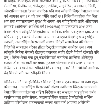
यी बाहेक नेपालीहरू खासै आउजाउ नगर्ने युगाण्डा, मोरक्को, माडागास्कर,
रोमानिया, किर्गिस्तान, भेनेजुएला, सर्विया, लाइवेरिया, क्यामरुन, चिली,
कोस्टारिका जस्ता देशका नागरिक पनि श्रम स्वीकृति लिएर नेपालमा काम
गर्न आएका छन् । र, यो क्रम वर्षेनि बढ्दोे छ । चिनियाँ नागरिक चेन् मिङ
श्रम तथा व्यवसायजन्य सुरक्षा विभागमा श्रम स्वीकृतिको लागि औंठाछाप
लगाउँदै ।अघिल्लो आर्थिक वर्ष (२०७३/७४) मा एकहजार ३२४ जना
विदेशीले श्रम स्वीकृति लिएकोमा यो आर्थिक वर्षमा एकहजार ६४८ जना
थपिएका हुन् । यसरी नेपालमा काम गर्न आएका विदेशीहरू बहुराष्ट्रिय
कम्पनी, अन्तर्राष्ट्रिय गैरसरकारी संस्था, विदेशी लगानीका परियोजना,
विदेशीले सञ्चालन गरेका होटल रेस्टुराँलगायतमा कार्यरत छन् । श्रम
स्वीकृति लिनेमा नेपाली खेलकुद क्लबका लागि खेल्ने विदेशी खेलाडी पनि
छन् । तिनैमध्येका एक हुन् नाइजेरियाली नागरिक फ्रान्सिस ओकेचुकु ।
काठमाडौंको सरस्वती क्लबबाट फूटबल खेल्नका लागि उनले ६ मंसीर
दिउँसो एक वर्षको श्रम स्वीकृति लिएका छन् । त्यसै दिन चिनियाँ नागरिक
चेन् मिङले पनि श्रम स्वीकृति लिए ।
सिनियर मेन्टिनेन्स इन्जिनियर मिङले हिमालय एअरलाइन्समा काम शुरू
गरेका छन् । अन्तर्राष्ट्रिय गैरसरकारी संस्था कारितास स्विट्जरल्याण्डको
नेपालस्थित कार्यालयमा राष्ट्रिय निर्देशक पद सम्हाल्न आइपुगेका जर्मन
नागरिक वन्र्ड हर्मन सेफर, काठमाडौंस्थित स्प्राउट टेक्नोलोजी सर्भिस
प्रालिमा परियोजना प्रबन्धकको रूपमा काम गर्न आएका अमेरिकी