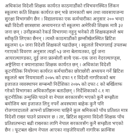
अधिकांश विदेशी शिक्षक कार्यरत काठमाडाैंको रविभवनस्थित लिंकन
स्कूलमा कति शिक्षक कार्यरत छन् भन्ने जानकारी श्रम तथा व्यवसायजन्य
सुरक्षा विभागसँग छैन । विद्यालयका एक कर्मचारीका अनुसार २०० भन्दा
बढी विदेशी छात्रछात्रा अध्ययनरत यो स्कूलमा अमेरिकी शिक्षक मात्रै ३२
जना छन् । उनीहरूको रेकर्ड विभागमा नहुनु भनेको ती शिक्षकहरूले श्रम
स्वीकृति लिएका छैनन् । त्यस्तै काठमाडौंको झम्सीखेलस्थित ब्रिटिश
स्कूलमा ६० जना विदेशी शिक्षकले पढाउँछन् । स्कूलले विभागलाई उपलब्ध
गराएको विवरण अनुसार त्यहाँ ५३ जना बेलायतका, दुई जना
आयरल्याण्डका, दुई जना फ्रान्सेली साथै एक–एक जना नेदरल्याण्ड्स,
अष्ट्रेलिया र क्यानाडाका शिक्षक कार्यरत छन् । अधिकांश विदेशी
कूटनीतिक नियोगमा कार्यरत कर्मचारीका छोराछोरी अध्ययन गर्ने ब्रिटिश
स्कूलले श्रम नियमावली २०७५ को दफा ९ र विदेशी नागरिकको श्रम
इजाजत व्यवस्थापन सम्बन्धी निर्देशिका २०७५ को दफा ८ को बर्खिलाफ
गरेको विभागका अधिकारीहरू बताउँछन् । निर्देशिकाको ८.१ मा
कूटनीतिक उन्मुक्ति पाउने वा नेपाल सरकारसँग भएको कुनै सम्झाैता
बमोजिम श्रम इजाजत लिनु नपर्ने अवस्थामा बाहेक कुनै पनि
रोजगारदाताले आफ्नो प्रतिष्ठानमा चाहिने कुल श्रमिकको पाँच प्रतिशत मात्र
विदेशी राख्न पाउने प्रावधान छ । तर, ब्रिटिश स्कूलमा विदेशी शिक्षक पाँच
प्रतिशतभन्दा बढी राख्नका लागि नेपाल सरकारसँग कुनै सम्झाैता भएको
छैन । फूटबल खेल्न नेपाल आएका नाइजेरियाली नागरिक फ्रान्सिस