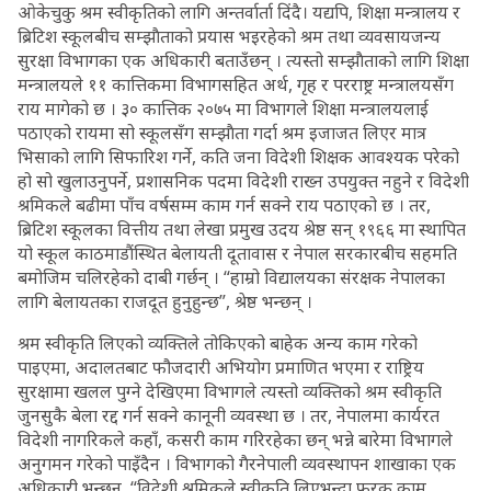
ओकेचुकु श्रम स्वीकृतिको लागि अन्तर्वार्ता दिंदै। यद्यपि, शिक्षा मन्त्रालय र
ब्रिटिश स्कूलबीच सम्झाैताको प्रयास भइरहेको श्रम तथा व्यवसायजन्य
सुरक्षा विभागका एक अधिकारी बताउँछन् । त्यस्तो सम्झाैताको लागि शिक्षा
मन्त्रालयले ११ कात्तिकमा विभागसहित अर्थ, गृह र परराष्ट्र मन्त्रालयसँग
राय मागेको छ । ३० कात्तिक २०७५ मा विभागले शिक्षा मन्त्रालयलाई
पठाएको रायमा सो स्कूलसँग सम्झाैता गर्दा श्रम इजाजत लिएर मात्र
भिसाको लागि सिफारिश गर्ने, कति जना विदेशी शिक्षक आवश्यक परेको
हो सो खुलाउनुपर्ने, प्रशासनिक पदमा विदेशी राख्न उपयुक्त नहुने र विदेशी
श्रमिकले बढीमा पाँच वर्षसम्म काम गर्न सक्ने राय पठाएको छ । तर,
ब्रिटिश स्कूलका वित्तीय तथा लेखा प्रमुख उदय श्रेष्ठ सन् १९६६ मा स्थापित
यो स्कूल काठमाडौंस्थित बेलायती दूतावास र नेपाल सरकारबीच सहमति
बमोजिम चलिरहेको दाबी गर्छन् । “हाम्रो विद्यालयका संरक्षक नेपालका
लागि बेलायतका राजदूत हुनुहुन्छ”, श्रेष्ठ भन्छन् ।
श्रम स्वीकृति लिएको व्यक्तिले तोकिएको बाहेक अन्य काम गरेको
पाइएमा, अदालतबाट फौजदारी अभियोग प्रमाणित भएमा र राष्ट्रिय
सुरक्षामा खलल पुग्ने देखिएमा विभागले त्यस्तो व्यक्तिको श्रम स्वीकृति
जुनसुकै बेला रद्द गर्न सक्ने कानूनी व्यवस्था छ । तर, नेपालमा कार्यरत
विदेशी नागरिकले कहाँ, कसरी काम गरिरहेका छन् भन्ने बारेमा विभागले
अनुगमन गरेको पाइँदैन । विभागको गैरनेपाली व्यवस्थापन शाखाका एक
अधिकारी भन्छन्, “विदेशी श्रमिकले स्वीकृति लिएभन्दा फरक काम