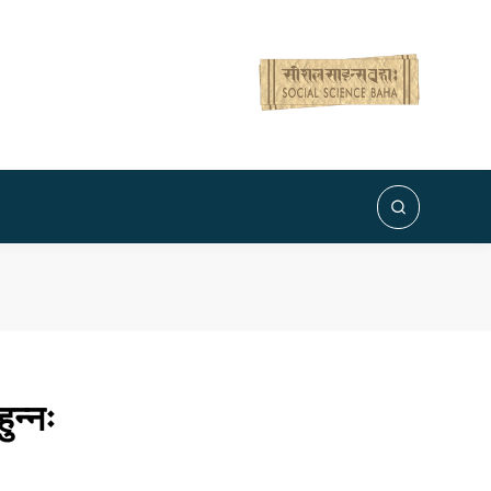
ुन्नः