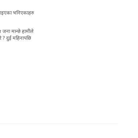
ल्याइएका भनिएकाहरु
४ जना मान्छे हामीले
गरे ? दुई महिनापछि