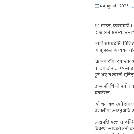
|
4 August, 2025
१८ साउन, काठमाडौं । 
देखिएको समस्या समाध
लामो समयदेखि भिजिट भ
आफूहरुले अध्ययन गरि
‘काठमाडौंमा इमान्दार 
काठमाडौंबाट अफलोड गरे
हुने भए त त्यस्तो सुनि
उच्च प्रविधिको प्रयोग ग
बताउँछन् ।
‘यो श्रम बजारको समस्
प्रणालीमा आउनुअघि ऊ 
त्यसपछि बल्ल सम्बन्धि
विवरण आएको उनी बताउँ