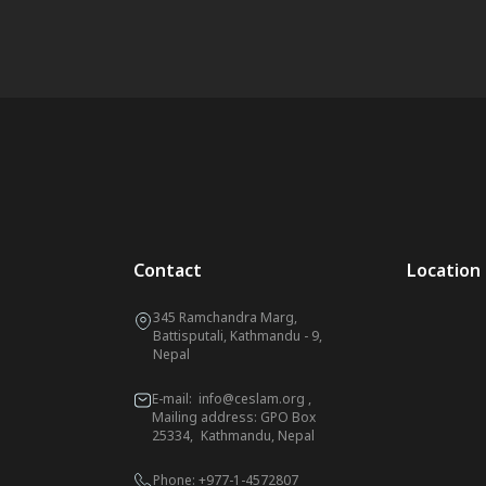
Contact
Location
345 Ramchandra Marg,
Battisputali, Kathmandu - 9,
Nepal
E-mail:
info@ceslam.org
,
Mailing address: GPO Box
25334, Kathmandu, Nepal
Phone:
+977-1-4572807