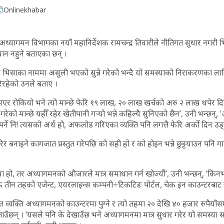
Onlinekhabar
अध्यागमन विभागका नयाँ महानिर्देशक रामचन्द्र तिवारीले नीतिगत सुधार नगरी
ान नहुने बताएका छन् ।
िसाका नाममा असुली भएको सुन्ने गरेको भन्दै यो समस्याको निराकरणका लागि
रहेको उनले बताए ।
भएर रोकियो भने त्यो मान्छे फेरि १९ लाख, २० लाख खर्चको अरु २ लाख थपेर दि
को मान्छे यहीँ रहेर खेतीपानी गर्‍यो भन्ने कहिल्यै सुनिएको छैन’, उनी भन्छन्
नुपर्ने नि! त्यसको अर्थ हो, अफलोड गरिएका व्यक्ति पनि लगत्तै फेरि अर्को दिन उड्
रेर बनाइने कागजात प्रस्तुत गरेपछि को सही हो र को होइन भन्ने छुट्टयाउन पनि गाह्
या हो, तर अध्यागमनको औजारले मात्र समाधान गर्न खोज्यौं’, उनी भन्छन्, ‘कि
तीन तहको एजेन्ट, एयरलाइन्स कम्पनी÷टिकटिङ पोर्टल, चेक इन काउन्टरबाट गुज
त व्यक्ति अध्यागमनको काउन्टरमा पुग्ने र त्यो तहमा २० देखि ४० हजार रुपैयाँस
छन् । ‘यसले पनि के देखाउँछ भने अध्यागमनमा मात्र सुधार गरेर यो समस्या सम