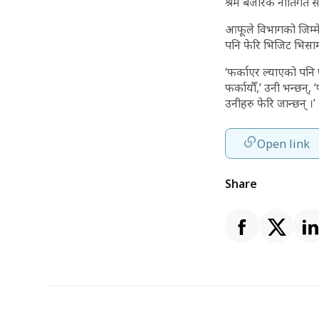
श्रम बजारकै नीतिगत समा
आफूले विभागको जिम्मे
पनि फेरि भिजिट भिसा
‘फर्काएर ल्याएको पनि फ
फर्कायौँ,’ उनी भन्छन्,
उनीहरु फेरि जान्छन् ।’
Open link
Share