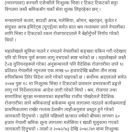
(म्यानपावर) कम्पनी एजेन्सीले निःशुल्क भिसा र टिकट टिकटको सट्टा
विगतमा जस्तै श्रमिकसँग चर्को सेवा शुल्क लिइरहेका छन् ।
मन्त्रालयले कतार, साउदी अरब, मलेसिया, ओमन, बहराइन, कुवेत र
संयु्क्त अरब इमिरेट्स (यूएई)मा समेत सात श्रम गन्तव्यमा जाने नेपालीका
लागि भिसा र टिकटको रकम रोजगारदाताले नै बेहोर्नुपर्ने निर्णय गरेको
थियो ।
महालेखाले सुविधा पाउने र नपाउने नेपालीको सङ्ख्या यकिन गरी नदेखाए
पनि यो नियम पूर्ण रूपमा लागू नभएको स्पष्ट भनेको छ । महालेखाले जस्तै
टे«ड युनियनहरूले गरेका अनुसन्धानले पनि वैदेशिक रोजगारीमा जाने ९८
प्रतिशत नेपालीले न्यूनतम एक लाख ५० हजारदेखि बढीमा तीन लाख
रुपियाँसम्म तिरेर विदेश जाने गरेको पाइएको छ । सर्वोच्च अदालतले समेत
२०७४ पुस १८ मा निःशुल्क भिसा र टिकटको प्रावधान प्रभावकारी ढङ्गले
लागू गर्न निर्देशनात्मक आदेश जारी गरेको थियो । श्रम, रोजगार तथा
सामाजिक सुरक्षा मन्त्रालयका सहसचिव राजीव पोखरेलले वैदेशिक
रोजगारीमा जाने श्रमिकलाई सकेसम्म शून्य लागतमा पठाउने कार्यक्रमलाई
प्राथमिकतामा राखेर गन्तव्य देशसँग त्यहीअनुसार प्रस्तुत हुने गरेको
जानकारी दिनुभयो । उहाँले पछिल्लो छ/सात वर्षको बीचमा लगभग ६०
हजार नेपाली श्रमिक शून्य लागतमा मलेसिया र खाडी मुलुकमा गएको
जानकारी दिनुुभयो । त्यसो त २०७२/७३ देखि २०७८/७९ सम्म निःशुल्क