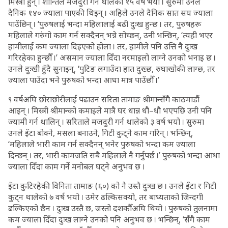
मिस्त्री हुन् । शान्तिले मजदुरी गर्न थालेको १५ वर्ष भयो । सुरुमा उनले
दैनिक १४० ज्याला पाएकी थिइन् । अहिले उनले दैनिक सात सय ज्याला
पाउँछिन् । ‘पुरुषलाई भन्दा महिलालाई बढी दुःख हुन्छ । तर, पुरुषहरू
महिलाले गरुंगो काम गर्न सक्दैनन् भन्ने सोच्छन्, उनी भन्छिन्, ‘त्यही भएर
हामीलाई कम ज्याला दिइएको होला । तर, हामीले पनि उत्ति नै दुःख
गरिरहेका हुन्छौँ ।’ असमान ज्याला दिँदा नरमाइलो लाग्ने उनको भनाइ छ ।
उनले दुःखी हुँदै सुनाइन्, ‘पुटिङ लगाउँदा हात दुख्छ, रुघाखोकी लाग्छ, तर
ज्याला पाउँदा भने पुरुषको भन्दा आधा मात्र पाउँछौँ ।’
९ वर्षअघि छोराछोरीलाई पढाउन सरिता तामाङ श्रीमान्सँगै काठमाडौं
आइन् । मिस्त्री श्रीमान्को कमाइले मात्रै घर धान्न धौ–धौ भएपछि उनी पनि
ज्यामी गर्न थालिन् । सरिताले मजदुरी गर्न थालेको ३ वर्ष भयो । सुरुमा
उनले इँटा बोक्ने, मसला बनाउने, गिटी कुट्ने काम गरिन् । भन्छिन्,
‘महिलाले भारी काम गर्न सक्दैनन् भनेर पुरुषको भन्दा कम ज्याला
दिन्छन् । तर, भारी कामजति सबै महिलाले नै गर्नुपर्छ ।’ पुरुषको भन्दा आधा
ज्याला दिँदा काम गर्ने मनोबल घट्ने अनुभव छ ।
इँटा कुटिरहेकी विनिता तामाङ (६०) को नै उस्तै दुःख छ । उनले इँटा र गिटी
कुट्न थालेको ७ वर्ष भयो । उमेर ढल्किसक्यो, तर बाध्यताको जिन्दगी
ढल्किएको छैन । दुःख उस्तै छ, जस्तो दशकौँअघि थियो । पुरुषको तुलनामा
कम ज्याला दिँदा दुःख लाग्ने उनको पनि अनुभव छ । भन्छिन्, ‘सँगै काम