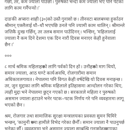
गर्छौं, तर, कम ज्याला पाउँछौँ । पुरुषको भन्दा कम ज्याला भए पनि पेटका
लागि काम गर्नैपर्‍यो ।’
दाङकी अप्सरा शाही (३०)को उस्तै गुनासो छ । तीनवटा बालबच्चा हुर्काउन
श्रीमान् एक्लैलाई धौ–धौ भएपछि उनले पनि ज्यामी काम थालिन् । श्रीमान्ले
जत्तिकै दुःख गर्छिन्, तर तलब समान पाउँदिनन् । भन्छिन्, ‘महिलालाई
ज्याला नै कम दिने देशमा एक दिन नारी दिवस मनाएर केही हुनेवाला
छैन ।’
०००
८ मार्च श्रमिक महिलाहरूको लागि पर्वको दिन हो । उनीहरूको माग थियो,
समान ज्याला, आठ घण्टे कार्यअवधि, रोजगारीमा समान
अधिकारलगायत । नेपालमा पनि विगत केही वर्षदेखि यो दिवस मनाइन्छ ।
तर, जुन मुद्दाका लागि श्रमिक महिलाले इतिहासमा आन्दोलन गरेका थिए,
त्यही मुद्दा भने नेपालमा छुट्न गएको छ । सरकारले महिला र पुरुषको
असमान ज्याला हटाउने भनेर पटक–पटक निर्णय गरे पनि व्यवहारमा लागू
भएको छैन ।
श्रम, रोजगार तथा सामाजिक सुरक्षा मन्त्रालयका प्रवक्ता सुमन घिमिरे
भन्छन्, ‘कानुनी रूपमा हामीले विभेद गरेका छैनौँ । समान ज्याला नै पाउनुपर्छ
भनेका छौँ । व्यवहारमा भने असमान ज्याला सम्बन्धि गुनासोहरू आएका