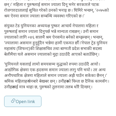
छन् ।’ महिला र पुरुषलाई समान ज्याला दिनू भनेर सरकारले पटक
रोजगारदातालाई सुचित गरेको उनको भनाइ छ । घिमिरे भन्छन्, ‘२०७५को
श्रम ऐनमा समान ज्याला सम्बन्धि व्यवस्था गरिएको छ ।’
संयुक्त टेड युनियनका अध्ययक्ष पुष्कर आचार्य नेपालमा महिला र
पुरुषलाई समान ज्याला दिनुपर्छ भन्ने मान्यता राख्छन् । उनी समान
ज्यालाको लागि ०४६ सालमै श्रम ऐनसमेत बनेको सम्झन्छन् । भन्छन्,
‘ज्यालामा असमान हुनुहुँदैन भन्नेमा हामी एकमत छौँ ।’नेपाल ट्रेड युनियन
महासंघ (जिफन्ट)की शिक्षासचिव तथा बाग्मती प्रदेश सभाकी सदस्य
बेलीमैया घले असमान ज्यालाको मुद्दा उठाउँदै आएको बताउँछिन् ।
‘युनियनले यसलाई लामो समयसम्म मुद्धाको रुपमा उठाउँदै आयो ।
आद्योगिक क्षेत्रमा एक हदसम्म समान ज्याला लागु पनि भयो । तर अन्य
अनौपचारिक क्षेत्रमा महिलाले समान ज्याला अझै पाउँन सकेका छैनन् ।’
श्रमिक महिलाहरू ऐनबारे बेखबर छन् । उनीहरूको चिन्ता छ दैनिक कामसँग ।
उनीहरूलाई मात्र थाहा छ, पुरुषको तुलनामा तलब थोरै दिन्छन् ।
Open link