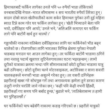
हिमाचलबाटै फर्किन लागेका उनले पनि ५० रुपैयाँ भाडा तोकिएको
वनबासादेखि नेपाल–भारत सीमासम्म १ सय भारतीय रुपैयाँ तिरेका हुन् ।
साउन दोस्रो साता खेतीपातीको काम सकेर हिमाचल पुगेका उनी दुई महिना
स्याउ टिप्ने काम गरेर घर फर्किन लागेका हुन् । ‘खेती भित्र्याउने बेला पनि
भयो, दसैंतिहार पनि आयो,’ उनले भने, ‘अलिअलि कमाएर घर फर्किन
लागे पनि बाटोमै खर्च हुन थाल्यो ।’
गड्डाचौकी नाकामा यतिबेला दसैंतिहारका लागि घर फर्किनेको भीड बढ्न
थालेको छ । रोजगारीका लागि भारतका विभिन्न क्षेत्रमा पुगेका नेपाली
चाडबाड मनाउन घर आउन लागेका हुन् । तर फर्किंदा बाटोमै भाडामा ठगिने
तथा नशालु पदार्थ खुवाएर लुटिनेलगायतका घटना भइरहन्छन् । लामो
दूरीको यात्राका क्रममा भन्दा पनि सीमानाकाको छोटो दूरीका भाडामा यात्रु
बढी ठगिन्छन् । छोटो दूरीमा चल्ने मोटरसाइकल, अटोरिक्सा र साना सवारी
चालकहरूले मनपरी भाडा असुल्ने गरेका हुन् । तर यसरी ठगिनेहरू
प्रहरीलाई खबर गरे सोधपुछ गर्ने तथा अनावश्यक झमेला हुने डरका कारण
उजुरी नगरेर घरतिरै जाने गरेका छन् । ‘कहीं पनि केही नभनी हिँड्यौं,
प्रहरीकहाँ गए समय पनि बर्बाद हुन्छ,’ बुढाले भने, ‘त्यतिबेलासम्म त हामी
घर पुगिहाल्छौं ।’
घर फर्किनेको चाप बढेसँगै नाकामा कडाइ गरिएको छ । प्रहरीले यात्रुको