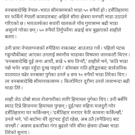
वनबासादेखि नेपाल–भारत सीमासम्मको भाडा ५० रुपैयाँ हो । दसैंतिहारमा
घर फर्किने नेपाली कामदारबाट अहिले सीमा क्षेत्रमा मनपरी भाडा उठाउने
गरिएको छ । भारततर्फका सवारी चालकले पाँच गुणासम्म बढी भाडा
असुल्ने गरेका छन् । ५० रुपैयाँ तिर्नुपर्नेमा अढाई सय बुझाएको शाहीले
बताए ।
उनी प्रायः नेपालगन्जको रुपैडिया नाकाबाट आउजाउ गर्थे । पहिलो पटक
गड्डाचौकीबाट आएका उनलाई स्थानीय भाडाका विषयमा जानकारी थिएन ।
‘वनबासादेखि दुई जना आयौं, साढे ५ सय तिर्‍यौं,’ शाहीले भने, ‘कति भाडा
पर्छ भनेर थाहा नहुँदा दुःख पाइयो ।’ सोमबार राति हरिद्वारबाट सार्वजनिक
यातायात चढेर वनबासा पुगेका उनले ४ सय ९० रुपैयाँ भाडा तिरेका थिए ।
तर वनबासादेखि सीमानाकासम्म ८ किलोमिटर दूरीमा उनले त्यसभन्दा बढी
भाडा तिरे ।
शाही जेठ दोस्रो साता रोजगारीका लागि हिमाचल पुगेका थिए । उनी बर्सेनि
स्याउ टिप्ने सिजनमा हिमाचल पुग्छन् । दुई/चार महिना मजदुरी गरेर
दसैंतिहारमा घर फर्किन्छन् । ‘दसैंतिहार मनाएर फेरि काममा फर्किन्छौं,’
उनले भने, ‘यो बाटोमा धेरै लुटपाट हुँदो रहेछ, अब उतै (रुपैडिया) बाट
जान्छौं ।’ अछाम ढकारीका गंगा बुढाले पनि सीमा क्षेत्रमा दोब्बर भाडा
तिरेको सुनाए ।