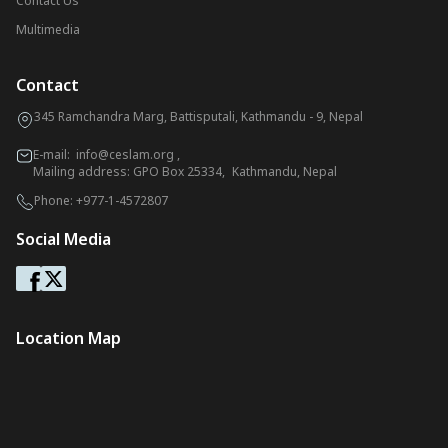
Contact Us
Multimedia
Contact
345 Ramchandra Marg, Battisputali, Kathmandu - 9, Nepal
E-mail:
info@ceslam.org
,
Mailing address: GPO Box 25334, Kathmandu, Nepal
Phone:
+977-1-4572807
Social Media
Location Map