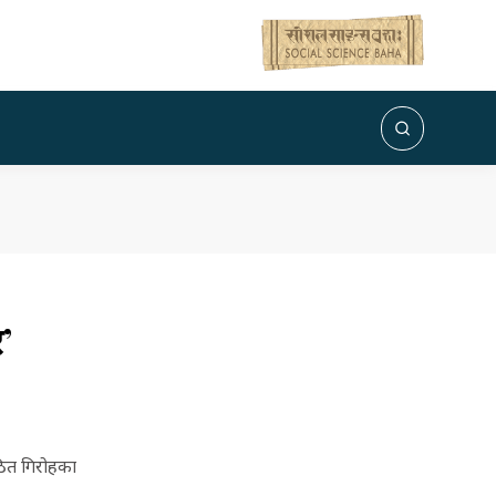
’
ठित गिरोहका