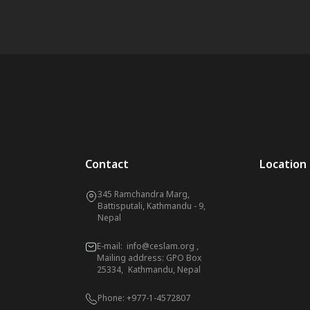
Contact
Location
345 Ramchandra Marg,
Battisputali, Kathmandu - 9,
Nepal
E-mail:
info@ceslam.org
,
Mailing address: GPO Box
25334, Kathmandu, Nepal
Phone:
+977-1-4572807