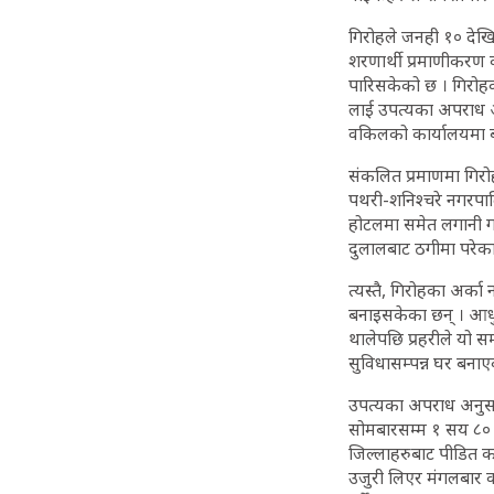
गिरोहले जनही १० देखि 
शरणार्थी प्रमाणीकरण क
पारिसकेको छ । गिरोहक
लाई उपत्यका अपराध अ
वकिलको कार्यालयमा 
संकलित प्रमाणमा गिरो
पथरी-शनिश्चरे नगरपाल
होटलमा समेत लगानी गर
दुलालबाट ठगीमा परेका 
त्यस्तै, गिरोहका अर्का
बनाइसकेका छन् । आधुनि
थालेपछि प्रहरीले यो स
सुविधासम्पन्न घर बना
उपत्यका अपराध अनुसन
सोमबारसम्म १ सय ८० भ
जिल्लाहरुबाट पीडित क
उजुरी लिएर मंगलबार क