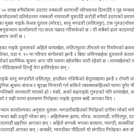
५० लाख रुपैयाँसम्म उठाएर नक्कली शरणार्थी परिचयपत्र दिलाउँदै र गृह मन्त्र
ार्यदलको प्रतिवेदनमा नक्कली नामावली घुसाउँदै करोडौं रुपैयाँ उठाएको प्रमाण 
ा मुख्य नाइके केशव दुलाल (मोरङ), सानु भण्डारी (ललितपुर), टंक गुरुङ(पाँच
नुसन्धान कार्यालयले गत साता पक्राउ गरिसकेको छ । यी सबैको हाल काठमाडौ
बयान जारी छ ।
हका नाइके दुलालको अहिले धापाखेल, ललितपुरमा तीनतले घर निर्माणको क्रममा
िका, वडा नं. १० मा परिवार सगोलको झन्डै २ बिघा जमिनबाहेक दुलालले काठमा
ेको प्रारम्भिक सूचना आए पनि यसमा खोजबिन जारी रहेको छ । धापाखेलको नवन
पीडितहरूले दिनहुँ घेरा हालिरहेका छन् ।
 नाइके सानु भण्डारीले ललितपुर, हात्तीवन नजिकैको सेतुपाखामा झन्डै १ रोपनी जग
क सूचना-संयन्त्र र सुरक्षा निगरानी गर्न सकिने व्यवस्थासहितको घरमा पुगेर पी
म्पत्तिबारे जानकारी पाएको हो । यस्तै, अर्का सहनाइके गुरुङको पनि धापाखेल,
एको र यही घरमा हालसम्म गिरोहका नाइके दुलाल बस्दै आएका थिए ।
्धान कार्यालयका अनुसार दुलाल–भण्डारीसहितको गिरोहको ठगीमा परेको भने
न्दा बढी उजुरी परेका छन् । अहिलेसम्म झापा, मोरङ, काठमाडौं, ललितपुर, 
ाठमाडौं प्रहरीमा आएका छन् । अहिले सम्पर्क भएका सल्यान, म्याग्दी, कास्क
ाठमाडौं आएका छन् । कास्की, म्याग्दीका पीडितले यो संगठित गिरोहका अरु सक