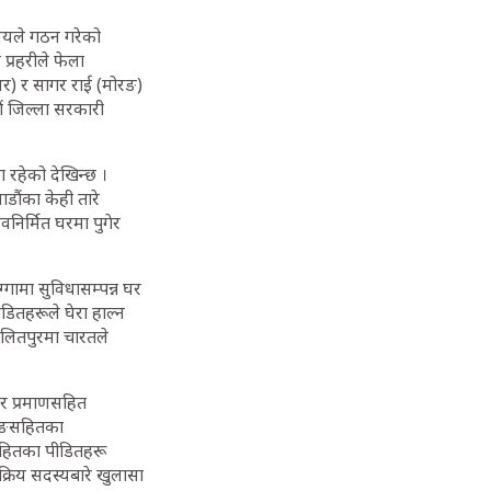
ालयले गठन गरेको
प्रहरीले फेला
थर) र सागर राई (मोरङ)
ं जिल्ला सरकारी
 रहेको देखिन्छ ।
डौंका केही तारे
िर्मित घरमा पुगेर
्गामा सुविधासम्पन्न घर
डितहरूले घेरा हाल्न
 ललितपुरमा चारतले
र प्रमाणसहित
दाङसहितका
ीसहितका पीडितहरू
्रिय सदस्यबारे खुलासा