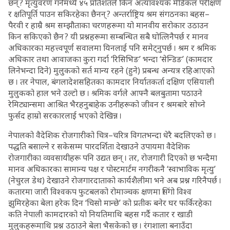
छन् ? मृत्युवरण गर्नेमध्ये ४५ प्रतिशतले किन अत्यावश्यक मेडिकल परीक्षण
र क्षतिपूर्ति पाउन सकिरहेका छैनन् ? अन्तर्राष्ट्रिय श्रम संगठनका बहस–
पैरवी र हाम्रै श्रम सम्झौताका चरणहरूमा यो मानवीय सरोकार उठाउन
किन सकिएको छैन ? यी प्रश्नहरूमा सम्बन्धित सबै घोत्लिनैपर्छ र मानव
अधिकारका महत्त्वपूर्ण सवालमा यिनलाई पनि समेट्नुपर्छ । श्रम र श्रमिक
अधिकार तथा आवाजका कुरा गर्दा ‘रिसिभिङ’ भन्दा ‘सेन्डिङ’ (कामदार
लिनेभन्दा दिने) मुलुकको सर्त मान्य रहने (हुने) प्रबन्ध अन्यत्र रहिआएको
छ । तर नेपाल, बंगलादेशसहितका कामदार निर्यातकर्ता दक्षिण एसियाली
मुलुकको हाल भने उल्टो छ । श्रमिक वर्गले आफ्नै बलबुतामा पठाउने
रेमिट्यान्समा आश्रित भैरहनुबाहेक उनीहरूको जीवन र श्रमबारे सोच्ने
फुर्सद हाम्रो सरकारलाई भएको देखिन्न ।
नेपालको वैदेशिक रोजगारीको चित्र–चरित्र विगतभन्दा धेरै बदलिएको छ ।
पद्धति बसाल्ने र सकेसम्म पारदर्शिता देखाउने उपायमा वैदेशिक
रोजगारीका व्यवसायीहरू पनि उद्यत छन् । तर, रोजगारी दिएको छ भन्दैमा
मानव अधिकारका सामान्य पक्ष र पोस्टमार्टम नगरीकनै ‘स्वाभाविक मृत्यु’
(नेचुरल डेथ) देखाउने रोजगारदाताको कार्यशैलीमा भने अब प्रश्न गरिनैपर्छ ।
कतारमा जारी विश्वकप फुटबलको रोमाञ्चक क्षणमा सिंगो विश्व
झुमिरहेका बेला हरेक दिन ‘चिसो मान्छे’ को प्रतीक बनेर घर फर्किरहेका
कति नेपाली कामदारको यो नियतिमाथि बहस गर्दै कतार र खाडी
मुलुकहरूमाथि प्रश्न उठाउने बेला भैसकेको छ । रंगशाला बनाउँदा