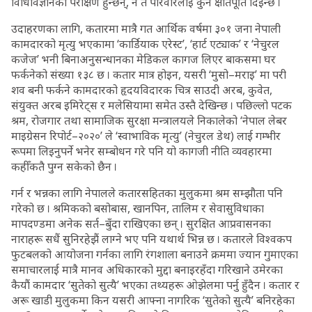
विधिविज्ञानका परीक्षण हुन्छन्, न त परिवारलाई कुनै क्षतिपूर्ति दिइन्छ ।
उदाहरणका लागि, कतारमा मात्रै गत आर्थिक वर्षमा ३०१ जना नेपाली
कामदारको मृत्यु भएकामा ‘कार्डियाक एरेस्ट’, ‘हार्ट एट्याक’ र ‘नेचुरल
कजेज’ भनी बिनाअनुसन्धानका मेडिकल कागज लिएर बाकसमा घर
फर्कनेको संख्या १३८ छ । कतार मात्र होइन, यसरी ‘मुसो–मराइ’ मा परी
शव बनी फर्कने कामदारको हृदयविदारक चित्र साउदी अरब, कुवेत,
संयुक्त अरब इमिरेट्स र मलेसियामा समेत उस्तै देखिन्छ । पछिल्लो पटक
श्रम, रोजगार तथा सामाजिक सुरक्षा मन्त्रालयले निकालेको ‘नेपाल लेबर
माइग्रेसन रिपोर्ट–२०२०’ ले ‘स्वाभाविक मृत्यु’ (नेचुरल डेथ) लाई गम्भीर
रूपमा लिइनुपर्ने भनेर सम्बोधन गरे पनि यो कागजी नीति व्यवहारमा
कहीँकतै पुग्न सकेको छैन ।
गर्न र भन्नका लागि नेपालले कतारसहितका मुलुकमा श्रम सम्झौता पनि
गरेको छ । श्रमिकको बसोबास, खानपिन, तालिम र सेवासुविधाका
मापदण्डमा अनेक सर्त–बुँदा राखिएका छन् । सुरक्षित आप्रवासनका
नाराहरू सधैं सुनिरहेझैं लाग्ने भए पनि यथार्थ भिन्न छ । कतारले विश्वकप
फुटबलको आयोजना गर्नका लागि रंगशाला बनाउने क्रममा ज्यान गुमाएका
समाचारलाई मात्रै मानव अधिकारको मुद्दा बनाइरहँदा गरिखाने उमेरका
कैयौं कामदार ‘सुतेको सुत्यै’ भएका तथ्यहरू ओझेलमा पर्नु हुँदैन । कतार र
अरू खाडी मुलुकमा किन यसरी आफ्ना नागरिक ‘सुतेको सुत्यै’ बनिरहेका