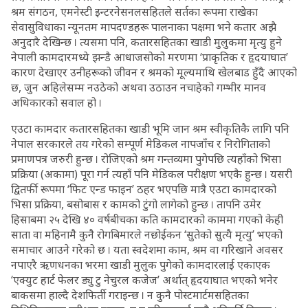
श्रम संगठन, एमनेस्टी इन्टरनेसनलसहितले सर्तका रूपमा राखेका
सेवासुविधाका न्यूनतम मापदण्डहरू पालनाका पक्षमा भने कतार अझै
अनुदारै देखिन्छ । त्यसमा पनि, कतारसहितका खाडी मुलुकमा मृत्यु हुने
नेपाली कामदारमध्ये झन्डै आधाजसोको मरणमा ‘प्राकृतिक र हृदयाघात’
कारण देखाएर उनीहरूको जीवन र श्रमको मूल्यमाथि खेलबाड हुँदै आएको
छ, जुन अहिलेसम्म नउठेको अथवा उठाउन नचाहेको गम्भीर मानव
अधिकारको सवाल हो ।
एउटा कामदार कतारसहितका खाडी भूमि जान श्रम स्वीकृतिकै लागि पनि
नेपाल सरकारले तय गरेको सम्पूर्ण मेडिकल नापजाँच र निरोगिताको
प्रमाणपत्र जरुरी हुन्छ । रोजिएको श्रम गन्तव्यमा पुगेपछि त्यहाँको भिसा
प्रक्रिया (अकामा) पूरा गर्न त्यहाँ पनि मेडिकल परीक्षण भएकै हुन्छ । यसरी
द्वितर्फी रूपमा ‘फिट एन्ड फाइन’ ठहर भएपछि मात्रै एउटा कामदारको
भिसा प्रक्रिया, बसोबास र कामको टुंगो लागेको हुन्छ । तापनि उमेर
हिसाबमा २५ देखि ४० वर्षबीचका कति कामदारको काममा गएको केही
साता वा महिनामै कुनै रोगबिमारले नछोईकन ‘सुतेको सुत्यै मृत्यु’ भएको
समाचार आउने गरेको छ । यता स्वदेशमा काम, श्रम वा गरिखाने अवसर
नपाएरै ऋणधनका भरमा खाडी मुलुक पुगेको कामदारलाई एकाएक
‘एक्युट हार्ट फेलर ड्यु टु नेचुरल कजेज’ अर्थात् हृदयाघात भएको भनेर
बाकसमा हाल्दै देशफिर्ती गराइन्छ । न कुनै पोस्टमार्टमसहितका