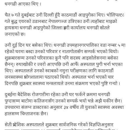
धनगढी आएका थिए ।
चैत ७ गते दुबईबाट उनी दिल्ली हुँदै काठमाडौं आइपुगेका थिए। भोलिपल्ट८
गते बुद्ध एयरको उडानबाट नेपालगञ्‍ज उत्रिएका उनी त्यहाँबाट माइक्रो
हायसमा धनगढी आइपुगेको जिल्ला प्रहरी कार्यालय धनगढी स्रोतले
जनाएको छ।
उनी दुई दिन घर बसेका थिए। धनगढी उपमहानगरपालिका वडा नम्बर ५ मा
रहेको घरमा बस्दा उनको परिवार र नातागोतासँग सम्पर्क भएको थियो।
शुक्रबारसम्म उनको परिवारका कुनै पनि सदस्य आइसोलेसनमा बसेका
छैनन्। रुघाखोकी र ज्वरो आएपछि उनी आफैं अस्पताल पुगी भर्ना भएका
थिए। अस्पतालले उनको स्वाबको नमुना परीक्षणका लागि काठमाडौं
जनस्वास्थ्य प्रयोगशालामा पठाएको थियो। अस्पताल भर्ना भएको चार
दिनपछि शुक्रबार स्वास्थ्य मन्त्रलायले उनमा संक्रमण भएको पुष्टि गर्‍यो ।
दुबईमा बैदेशिक रोजगारीमा रहेका उनी घर फर्कने क्रममा धनगढी
पुग्दासम्म बाटोमा कतिजनासँग उनको सम्पर्क भयो भन्ने अझै यकीन छैन।
उपचारमा संलग्न डाक्टरका अनुसार ३४ वर्षीय ती युवाको स्वास्थ्य अवस्था
हालसम्म चिन्ताजनक छैन।
सेती प्रादेशिक अस्पतालले शुक्रबार सार्वजनिक गरेको विज्ञप्तिअनुसार