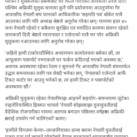
पारेको र मुस्किलको प्रबन्धबाट घर फिर्ता गरिएको जानकारी उनले दिए।
पश्चिम अफ्रिकी मुलुक घानामा कुनै पनि प्रयोजनमा आउनुपरेमा गैर
आवासीय नेपाली संघ घानाको आधिकारिक ‘सहमति पत्र’ बोकेर मात्रै
आउनका लागि पनि अध्यक्ष श्रेष्ठले अनुरोध गरेका छन्। घानामा हाल ४५
जना नेपाली रहेको र सबैजना सुरक्षित एवं मर्यादित काममा संलग्न रहेको
जानकारी दिादै श्रेष्ठले म्यानपावर र एजेन्टको मात्रै भर परेर अफ्रिकी
मुलुकमा नआउनका लागि अनुरोध गरेका छन्।
‘अहिले हामी टाकोरादीस्थित अध्यागमन कार्यालयमा बसेका छौं, तर
आफूसाग पासपोर्ट नभएकाले घर फर्कन कठिनाई भएको अवस्था छ,’
अलपत्र अवस्थामा रहेका रेशम र सुमनले गैर आवासीय नेपाली संघमार्फत
उद्धार समन्वयका लागि पत्र लेख्दै भनेका छन्, ‘नेपालको एजेन्टले आफैं
टिकट काटेर घर आउनु भनेको छ, तर हामी टिकट न पासपोर्टको
अवस्थामा छौं।’
अफ्रिकी मुलुकमा रहेका नेपालीमाझ आइपर्ने सहयोग–समन्वयमा जुटेका
नाइजेरियास्थित हिक्मत थापाले ‘नेपाली सोझासाझा युवायुवतीलाई
वैदेशिक रोजगारीका नाममा अलपत्र बनाउन पछिल्ला वर्षहरुमा अफ्रिकी
रुटलाई उपयोग गर्न थालिएको’ बताए।
‘हामीले विगतमा केन्या–तान्जानियाका डान्स बारमा नेपाली युवतीलाई
मुजुरा नृत्य गर्न ल्याइने गरेकोबारे नेपाल सरकारको ध्यानाकर्षण गराएका