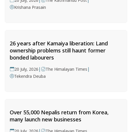
|
|
20 July, 2026
The Kathmandu Post
Krishana Prasain
26 years after Kamaiya liberation: Land
ownership problems still haunt former
bonded labourers
|
|
20 July, 2026
The Himalayan Times
Tekendra Deuba
Over 55,000 Nepalis return from Korea,
many launch new businesses
|
20 July, 2026
The Himalayan Times