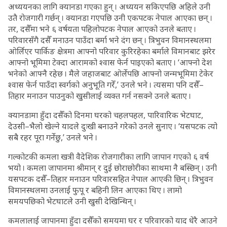
अध्ययनका लागि क्यानडा गएका हुन् । अध्ययन सकिएपछि अहिले उनी
उतै रोजगारी गर्छन् । क्यानडा गएपछि उनी एकपटक नेपाल आएका छन् ।
तर, दसैँमा भने ६ वर्षयता पहिलोपटक नेपाल आएको उनले बताए ।
परिवारसँगै दसैँ मनाउन पाउँदा बर्मा भने दंग छन् । त्रिभुवन विमानस्थलमा
ओर्लिएर पार्किङ क्षेत्रमा आफ्नो परिवार कुरिरहेका बर्माले विमानबाट झरेर
आफ्नो भूमिमा टेक्दा आरामको श्वास फेर्न पाइएको बताए । ‘आफ्नो देश
भनेको आफ्नै रहेछ । मैले जहाजबाट ओर्लेपछि आफ्नो जन्मभूमिमा टेकेर
श्वास फेर्न पाउँदा स्वर्गको अनुभूति गरेँ,’ उनले भने । त्यसमा पनि दसैँ–
तिहार मनाउन पाउनुको खुसीलाई व्यक्त गर्न नसक्ने उनले बताए ।
क्यानडामा हुँदा दसैँको दिनमा घरको चहलपहल, पारिवारिक भेटघाट,
देउसी–भैलो खेल्ने यादले दुःखी बनाउने गरेको उनले सुनाए । ‘यसपटक त्यो
सबै रहर पूरा गर्नेछु,’ उनले भने ।
गल्कोटकी कमला खत्री वैदेशिक रोजगारीका लागि जापान गएको ६ वर्ष
भयो । कमला जापानमा श्रीमान् र दुई छोराछोरीका साथमा नै बस्छिन् । उनी
यसपटक दसैँ–तिहार मनाउन परिवारसहित नेपाल आएकी छिन् । त्रिभुवन
विमानस्थलमा उनलाई फुपू र बहिनी लिन आएका थिए । लामो
समयपछिको भेटघाटले उनी खुसी देखिन्थिन् ।
कमलालाई जापानमा हुँदा दसैँको समयमा घर र परिवारको याद धेरै आउने