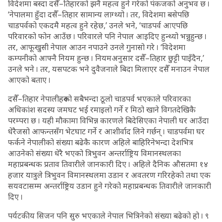
विदेशमा बस्दा दसैँ–तिहारको झनै महत्व हुने गरेको पंकजको अनुभव छ ।
‘नेपालमा हुँदा दसैँ–तिहार सामान्य लाग्थ्यो । तर, विदेशमा बसेपछि
चाडपर्वको एकदमै महत्व हुने रहेछ,’ उनले भने, ‘चाडपर्व आएपछि
परिवारको फोन आउँछ । परिवारले पनि नेपाल आइदिए हुन्थ्यो भन्नुहुन्छ ।
तर, आफूखुसी नेपाल आउन नपाउने उनले गुनासो गरे । ‘विदेशमा
कम्पनीको आफ्नै नियम हुन्छ । नियमअनुसार दसैँ–तिहार छुट्टी पाइँदैन,’
उनले भने । तर, यसपटक भने दुवैजनाले बिदा मिलाएर दसैँ मनाउन नेपाल
आएको बताए ।
दसैँ–तिहार नेपालीहरूको सबैभन्दा ठूलो चाडपर्व भएकाले परिवारका
अधिकांश सदस्य जमघट भई रमाइलो गर्ने र मिठो खाने विगतदेखिकै
परम्परा छ । यही मौकामा विभिन्न कारणले बिदेसिएका नेपाली घर आउँदा
धेरैजसो आफन्तसँग भेटघाट गर्ने र आशीर्वाद लिने गर्छन् । चाडपर्वमा घर
फर्कने नेपालीको संख्या बढेकै कारण अहिले बाहिरिनेभन्दा देशभित्र
आउनेको संख्या धेरै भएको त्रिभुवन अन्तर्राष्ट्रिय विमानस्थलका
महाप्रबन्धक प्रताव तिवारीले जानकारी दिए । अहिले दैनिक औसतमा १४
हजार यात्रुले त्रिभुवन विमानस्थलमा उडान र अवतरण गरिरहेको तथा एक
सयवटासम्म अन्तर्राष्ट्रिय उडान हुने गरेको महाप्रबन्धक तिवारीले जानकारी
दिए ।
पर्यटकीय सिजन पनि सुरु भएकाले नेपाल भित्रिनेको संख्या बढेको हो । ९