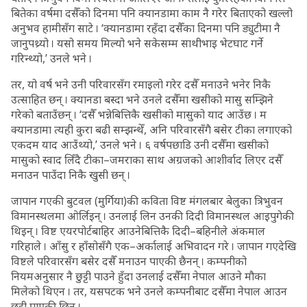
बितेका वर्षमा दसैँको दिनमा पनि क्यानडामा काम नै गरेर बिताएको खल्लो
अनुभव हामीसँग साटे । ‘क्यानडामा रहँदा दसैँका दिनमा पनि ड्युटीमा नै
जानुपथ्र्यो । यसो समय मिल्यो भने सकेसम्म साथीभाइ भेटघाट गर्ने
गरिन्थ्यो,’ उनले भने ।
तर, यो वर्ष भने उनी परिवारसँग रमाइलो गरेर दसैँ मनाउने भनेर निकै
उत्साहित छन् । क्यानडा बस्दा भने उनले दसैँमा खसीको मासु सम्झिने
गरेको बताउँछन् । ‘दसैँ भन्नेबित्तिकै खसीको मासुको याद आउँछ । म
क्यानडामा त्यही कुरा बढी सम्झन्थेँ, अनि परिवारसँगै बसेर टीका लगाएको
एकदम याद आउँथ्यो,’ उनले भने । ६ वर्षपछाडि उनी दसैँमा खसीको
मासुको स्वाद लिँदै टीका–जमराका साथ अग्रजको आशीर्वाद लिएर दसैँ
मनाउन पाउँदा निकै खुसी छन् ।
जापान गएकी बुटवल (मुर्गिया)की कविता विष्ट मंगलबार बेलुका त्रिभुवन
विमानस्थलमा ओर्लिइन् । उनलाई लिन उनकी दिदी विमानस्थल आइपुगेकी
थिइन् । विष्ट एयरपोर्टबाहिर आउनेबित्तिकै दिदी–बहिनीले अंकमाल
गरिहाले । आँसु र हाँसोसँगै एक–अर्कालाई अभिवादन गरे । जापान गएदेखि
विष्टले परिवारसँग बसेर दसैँ मनाउन पाएकी छैनन् । कम्पनीको
नियमअनुसार नै छुट्टी पाउने हुँदा उनलाई दसैँमा नेपाल आउने मौका
मिलेको थिएन । तर, यसपटक भने उनले कम्पनीबाट दसैँमा नेपाल आउन
छुट्टी पाएकी छिन् ।