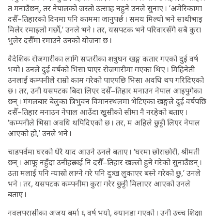
त मनाउँछन्, तर नेपालको जस्तो उत्साह नहुने उनले सुनाए । ‘अमेरिकामा
दसैँ–तिहारको दिनमा पनि काममा जानुपर्छ । समय मिल्यो भने साथीभाइ
मिलेर रमाइलो गर्छौं,’ उनले भने । तर, यसपटक भने परिवारसँगै सबै कुरा
भुलेर दसैँमा रमाउने उनको योजना छ ।
वैदेशिक रोजगारीका लागि सप्तरीका शत्रुघन खङ्ग कतार गएको दुई वर्ष
भयो । उनले दुई वर्षको भिसा पाएर रोजगारीमा गएका थिए । मिहिनेती
उनलाई कम्पनीले राम्रो काम गरेको पाएपछि भिसा अवधि थप गरिदिएको
छ । तर, उनी यसपटक बिदा लिएर दसैँ–तिहार मनाउन नेपाल आइपुगेका
छन् । मंगलबार बेलुका त्रिभुवन विमानस्थलमा भेटिएका खङ्गले दुई वर्षपछि
दसैँ–तिहार मनाउन नेपाल आउँदा खुसीको सीमा नै नरहेको बताए ।
‘कम्पनीले भिसा अवधि थपिदिएको छ । तर, म अहिले छुट्टी लिएर नेपाल
आएको हो,’ उनले भने ।
चाडपर्वमा घरको धेरै याद आउने उनले बताए । ‘घरमा छोराछोरी, श्रीमती
छन् । आफू नहुँदा उनीहरूलाई नि दसैँ–तिहार खल्लो हुने गरेको सुनाउँछन् ।
उता मलाई पनि न्यास्रो लाग्ने गरे पनि दुःख लुकाएर बस्ने गरेको छु,’ उनले
भने । तर, यसपटक कम्पनीमा कुरा गरेर छुट्टी मिलाएर आएको उनले
बताए ।
नवलपरासीका अजय बर्मा ६ वर्ष भयो, क्यानडा गएको । उनी उच्च शिक्षा