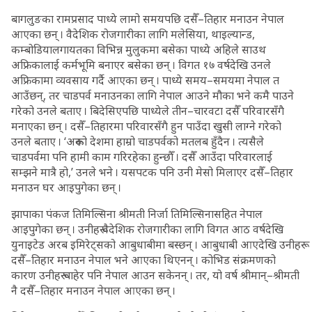
बागलुङका रामप्रसाद पाध्ये लामो समयपछि दसैँ–तिहार मनाउन नेपाल
आएका छन् । वैदेशिक रोजगारीका लागि मलेसिया, थाइल्यान्ड,
कम्बोडियालगायतका विभिन्न मुलुकमा बसेका पाध्ये अहिले साउथ
अफ्रिकालाई कर्मभूमि बनाएर बसेका छन् । विगत १७ वर्षदेखि उनले
अफ्रिकामा व्यवसाय गर्दै आएका छन् । पाध्ये समय–समयमा नेपाल त
आउँछन्, तर चाडपर्व मनाउनका लागि नेपाल आउने मौका भने कमै पाउने
गरेको उनले बताए । बिदेसिएपछि पाध्येले तीन–चारवटा दसैँ परिवारसँगै
मनाएका छन् । दसैँ–तिहारमा परिवारसँगै हुन पाउँदा खुसी लाग्ने गरेको
उनले बताए । ‘अरूको देशमा हाम्रो चाडपर्वको मतलब हुँदैन । त्यसैले
चाडपर्वमा पनि हामी काम गरिरहेका हुन्छौँ । दसैँ आउँदा परिवारलाई
सम्झने मात्रै हो,’ उनले भने । यसपटक पनि उनी मेसो मिलाएर दसैँ–तिहार
मनाउन घर आइपुगेका छन् ।
झापाका पंकज तिमिल्सिना श्रीमती निर्जा तिमिल्सिनासहित नेपाल
आइपुगेका छन् । उनीहरू वैदेशिक रोजगारीका लागि विगत आठ वर्षदेखि
युनाइटेड अरब इमिरेट्सको आबुधाबीमा बस्छन् । आबुधाबी आएदेखि उनीहरू
दसैँ–तिहार मनाउन नेपाल भने आएका थिएनन् । कोभिड संक्रमणको
कारण उनीहरू चाहेर पनि नेपाल आउन सकेनन् । तर, यो वर्ष श्रीमान्–श्रीमती
नै दसैँ–तिहार मनाउन नेपाल आएका छन् ।