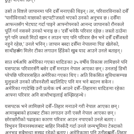
उसो त विष्टले जापानमा पनि दसैँ मनाएकी थिइन् । तर, परिवारविनाको दसैँ
‘पानीविनाको माछाको छटपटी’जस्तो भएको उनको अनुभव छ । दसैँमा
आफन्तसँग भेटघाट गर्दा पाइने आफ्नोपनको आनन्द जापानको रौनकले
पूर्ति गर्न नसक्ने उनको भनाइ छ । ‘दसैँ भनेकै परिवार रहेछ । जस्तो ठाउँमा
पुगे पनि जस्तो मिठो खान र लाउन पाए पनि परिवार छैन भने दसैँ दसैँजस्तो
नहुने रहेछ,’ उनले भनिन् । जापान बस्दा दसैँमा नेपालमा पिङ खेलेको,
साथीहरूसँग मिलेर टीका लगाउन हिँडेको खुब याद आउने उनले बताइन् ।
सात वर्षअघि अमेरिका गएका धादिङका ३५ वर्षीय विकास लामिछाने पनि
यसपटक परिवारसँगै बसेर दसैँ मनाउन नेपाल आएका छन् । उनलाई डिभी
परेपछि परिवारसहित अमेरिका गएका थिए । अति विकसित सुविधासम्पन्न
मुुलुकले उनको जीवनशैली बदलिदिए पनि मन भने बदल्न सकेन ।
अमेरिका गएदेखि उनी प्रत्येक वर्ष आउने दसैँ–तिहारमा धादिङमा रहेका
आफ्ना परिवार अनि साथीभाइलाई सम्झिरहन्थे ।
यसपटक भने लामिछाने दसैँ–तिहार मनाउने गरी नेपाल आएका छन् ।
आमाबुबाको हातबाट टीका लगाउन उनी एक्लै नेपाल आएका छन् ।
छोराछोरीको पढाइका कारण परिवार आउन नपाएको उनले बताए ।
त्रिभुवन विमानस्थलबाट बाहिर निस्कँदै गर्दा उनले जन्मभूमिमा टेक्दाको
अनुभव सबैभन्दा सुखद रहेको बताए । अमेरिकामा पनि उनीहरू दसैँ–तिहार