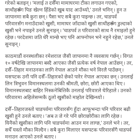
गरेको बताइन् । ‘मलाई त दसैँमा मामाघरमा टीका लगाउन गएको,
साथीहरूसँग पिङ खेल्न हिँडेको खुब याद आउँथ्यो,’ उनले भनिन् । हुन त
जापानमा सबै कुरा छन् । पैसा भए सबै कुरा पाइन्छ । तर, चाडपर्व
परिवारसँग मनाउँदाको खुसी, मामाघर जाँदाको खुसी साथीहरूसँग डुल्दाको
खुसी भने नपाइने उनले सुनाइन् । ‘चाडपर्व त परिवारको साथ नै रमाइलो हुने
रहेछ । परदेशमा जति धेरै मान्छे भए पनि आफ्नोपन भने नहुने रहेछ,’ उनले
सुनाइन् ।
काठमाडौं वनस्थलीका रमेशराज जैसी जापानमा नै व्यवसाय गर्छन् । विगत
१० वर्षदेखि जापानमा बस्दै आएका जैसी प्रत्येक वर्ष नेपाल आउँछन् । तर,
दसैँ–तिहार मनाउनका लागि नेपाल आउने मौका भने विरलै पाउँछन् ।
यसपटक उनी पनि दसैँ–तिहारको छेको पारेर नेपाल आएका छन् । उनलाई
लिन त्रिभुवन विमानस्थलमा उनकी श्रीमती, छोरा, छोरी आएका थिए ।
विमानस्थलबाट बाहिर निस्कनेबित्तिकै उनलाई परिवारले घेरिहाले । उनको
परिवारमा अहिलेसम्मकै ठूलो खुसीको माहोल देखिन्थ्यो ।
दसैँ–तिहारजस्तो चाडपर्वमा परिवारसँग हुँदा आफूभन्दा पनि परिवार बढी
खुसी हुने उनले बताए । ‘अब त जे गरे पनि छोराछोरीका लागि रहेछ ।
यिनैको खुसीका लागि पनि चाडपर्वमा आउन मन लाग्छ,’ उनले भने । तर,
सधैँ यस्तो मौका मिल्दैन । सबै कुरा मिलाएर यसपटक परिवारसँगै चाडपर्व
मनाउन आएको उनले बताए ।