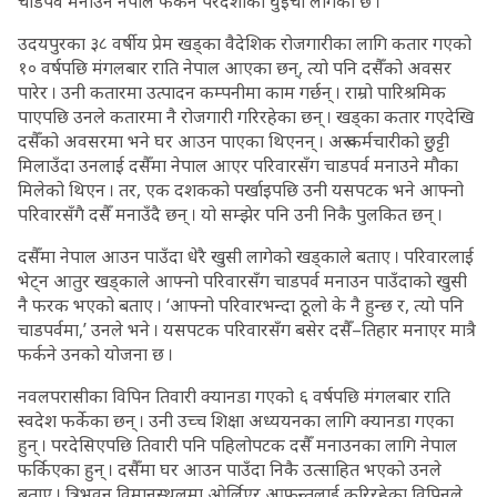
चाडपर्व मनाउन नेपाल फर्कने परदेशीको घुइँचो लागेको छ ।
उदयपुरका ३८ वर्षीय प्रेम खड्का वैदेशिक रोजगारीका लागि कतार गएको
१० वर्षपछि मंगलबार राति नेपाल आएका छन्, त्यो पनि दसैँको अवसर
पारेर । उनी कतारमा उत्पादन कम्पनीमा काम गर्छन् । राम्रो पारिश्रमिक
पाएपछि उनले कतारमा नै रोजगारी गरिरहेका छन् । खड्का कतार गएदेखि
दसैँको अवसरमा भने घर आउन पाएका थिएनन् । अरू कर्मचारीको छुट्टी
मिलाउँदा उनलाई दसैँमा नेपाल आएर परिवारसँग चाडपर्व मनाउने मौका
मिलेको थिएन । तर, एक दशकको पर्खाइपछि उनी यसपटक भने आफ्नो
परिवारसँगै दसैँ मनाउँदै छन् । यो सम्झेर पनि उनी निकै पुलकित छन् ।
दसैँमा नेपाल आउन पाउँदा धेरै खुसी लागेको खड्काले बताए । परिवारलाई
भेट्न आतुर खड्काले आफ्नो परिवारसँग चाडपर्व मनाउन पाउँदाको खुसी
नै फरक भएको बताए । ‘आफ्नो परिवारभन्दा ठूलो के नै हुन्छ र, त्यो पनि
चाडपर्वमा,’ उनले भने । यसपटक परिवारसँग बसेर दसैँ–तिहार मनाएर मात्रै
फर्कने उनको योजना छ ।
नवलपरासीका विपिन तिवारी क्यानडा गएको ६ वर्षपछि मंगलबार राति
स्वदेश फर्केका छन् । उनी उच्च शिक्षा अध्ययनका लागि क्यानडा गएका
हुन् । परदेसिएपछि तिवारी पनि पहिलोपटक दसैँ मनाउनका लागि नेपाल
फर्किएका हुन् । दसैँमा घर आउन पाउँदा निकै उत्साहित भएको उनले
बताए । त्रिभुवन विमानस्थलमा ओर्लिएर आफन्तलाई कुरिरहेका विपिनले