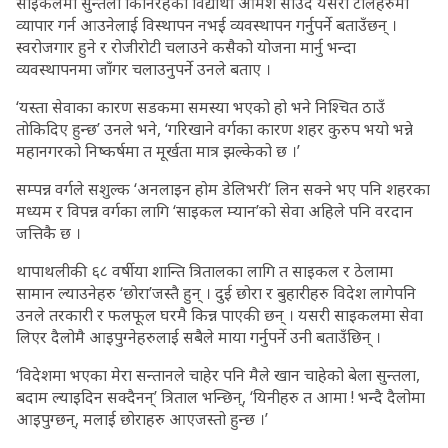
साइकलमा सुन्तला किनिरहेका विद्यार्थी आमेश साउद यसरी टोलहरुमा
व्यापार गर्न आउनेलाई विस्थापन नभई व्यवस्थापन गर्नुपर्ने बताउँछन् ।
स्वरोजगार हुने र रोजीरोटी चलाउने कसैको योजना मार्नु भन्दा
व्यवस्थापनमा जाँगर चलाउनुपर्ने उनले बताए ।
‘यस्ता सेवाका कारण सडकमा समस्या भएको हो भने निश्चित ठाउँ
तोकिदिए हुन्छ’ उनले भने, ‘गरिखाने वर्गका कारण शहर कुरुप भयो भन्ने
महानगरको निष्कर्षमा त मूर्खता मात्र झल्केको छ ।’
सम्पन्न वर्गले सशुल्क ‘अनलाइन होम डेलिभरी’ लिन सक्ने भए पनि शहरका
मध्यम र विपन्न वर्गका लागि ‘साइकल म्यान’को सेवा अहिले पनि वरदान
जत्तिकै छ ।
थापाथलीकी ६८ वर्षीया शान्ति त्रितालका लागि त साइकल र ठेलामा
सामान ल्याउनेहरु ‘छोरा’जस्तै हुन् । दुई छोरा र बुहारीहरु विदेश लागेपनि
उनले तरकारी र फलफूल घरमै किन्न पाएकी छन् । यसरी साइकलमा सेवा
लिएर दैलोमै आइपुग्नेहरुलाई सबैले माया गर्नुपर्ने उनी बताउँछिन् ।
‘विदेशमा भएका मेरा सन्तानले चाहेर पनि मैले खान चाहेको बेला सुन्तला,
बदाम ल्याइदिन सक्दैनन्’ त्रिताल भन्छिन्, ‘यिनीहरु त आमा ! भन्दै दैलोमा
आइपुग्छन्, मलाई छोराहरु आएजस्तो हुन्छ ।’