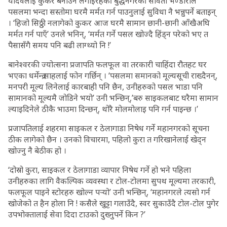
यादवलाई कुकर बनाउन लगाइरहेकी बुद्धनगरकी सविता भण्डारीले
पसलमा भन्दा सस्तोमा घरमै मर्मत गर्न पाउनुलाई सुविधा नै भन्नुपर्ने बताइन्
। ‘हिजो सिठ्ठी नलागेको कुकर आज घरमै सामान छानी-छानी आँखैअघि
मर्मत गर्न पाएँ’ उनले भनिन्, ‘मर्मत गर्ने पसल खोज्दै हिंड्न परेको भए त
पैसासँगै समय पनि बढी लाग्थ्यो नि !’
बानेश्वरकी ज्योत्सना प्रजापति फलफूल वा तरकारी चाहिंदा रौतहट घर
भएका धर्मेन्द्र साहलाई फोन गर्छिन् । ‘पसलमा समानको मूल्यसूची राख्दैनन्,
मनपरी मूल्य लिनेलाई कारबाही पनि छैन, उनीहरुको पसल भाडा पनि
सामानको मूल्यमै जोडिने भयो’ उनी भन्छिन्,’बरु साइकलबाट घरैमा सामान
ल्याइदिनेले ठीकै भाउमा दिन्छन्, थोरै मोलमोलाइ पनि गर्न पाइन्छ ।’
प्रजापतिलाई शहरमा साइकल र ठेलागाडा निषेध गर्ने महानगरको सूचना
ठीक लागेको छैन । उनको विचारमा, पहिलो कुरा त गरिखानेलाई खेद्न
खोज्नु नै बेठीक हो ।
‘दोस्रो कुरा, साइकल र ठेलागाडा व्यापार निषेध गर्ने हो भने पहिला
उनीहरुका लागि वैकल्पिक व्यवस्था र टोल-टोलमा सुपथ मूल्यमा तरकारी,
फलफूल पाइने स्टोरहरु खोल्न पर्‍यो’ उनी भन्छिन्, ‘महानगरले त्यसो गर्न
खोजेको त हैन होला नि ! कसैले खुट्टा गलाउँदै, स्वर सुकाउँदै टोल-टोल पुगेर
उपभोक्तालाई सेवा दिदा टाउको दुख्नुपर्ने किन ?’