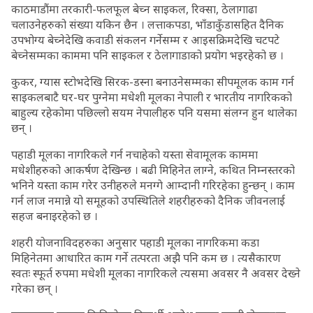
काठमाडौंमा तरकारी-फलफूल बेच्न साइकल, रिक्सा, ठेलागाढा
चलाउनेहरुको संख्या यकिन छैन । लत्ताकपडा, भाँडाकुँडासहित दैनिक
उपभोग्य बेच्नेदेखि कवाडी संकलन गर्नेसम्म र आइसक्रिमदेखि चटपटे
बेच्नेसम्मका काममा पनि साइकल र ठेलागाडाको प्रयोग भइरहेको छ ।
कुकर, ग्यास स्टोभदेखि सिरक-डस्ना बनाउनेसम्मका सीपमूलक काम गर्न
साइकलबाटै घर-घर पुग्नेमा मधेशी मूलका नेपाली र भारतीय नागरिकको
बाहुल्य रहेकोमा पछिल्लो सयम नेपालीहरु पनि यसमा संलग्न हुन थालेका
छन् ।
पहाडी मूलका नागरिकले गर्न नचाहेको यस्ता सेवामूलक काममा
मधेशीहरुको आकर्षण देखिन्छ । बढी मिहिनेत लाग्ने, कथित निम्नस्तरको
भनिने यस्ता काम गरेर उनीहरुले मनग्गे आम्दानी गरिरहेका हुन्छन् । काम
गर्न लाज नमान्ने यो समूहको उपस्थितिले शहरीहरुको दैनिक जीवनलाई
सहज बनाइरहेको छ ।
शहरी योजनाविदहरुका अनुसार पहाडी मूलका नागरिकमा कडा
मिहिनेतमा आधारित काम गर्ने तत्परता अझै पनि कम छ । त्यसैकारण
स्वतः स्फूर्त रुपमा मधेशी मूलका नागरिकले त्यसमा अवसर नै अवसर देख्ने
गरेका छन् ।