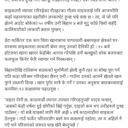
साइकलमै व्यापार गरिरहेका रौतहटका गौतम यादवलाई पनि आजभोलि
कहाँ महानगरका प्रहरीसँग जम्काभेट हुन्छ भन्ने त्रास छ । तर, जे परे पनि
झेल्ने अठोट बोकेका ५० वर्षीय उनी बिहान ४ बजे मुटु काँप्ने चिसो सहँदै
कालिमाटीको तरकारी बजार पुग्छन् ।
डेरा फर्किएर एक कप चिया खानासाथ थापाथली-बबरमहल क्षेत्रको घर-
घरसम्म साइकलमा तरकारी बेच्न जानु उनको दैनिकी हो । १० बजे
होटलमा खाना खाएर केहीबेर आराम गरेपछि उनी बल्खुको थोक बजारबाट
फलफूल किनेर फेरि व्यापार गर्न निस्कन्छन् ।
बिहानदेखि रातिसम्म सडकको धुलोमैलो झेल्दै कुनै रहर वा सोख पूरा गर्न
यति कडा परिश्रम गरिरहेका छैनन् उनी । गाउँमा उनको आफ्नै खेतले खान
पुग्ने उब्जनी दिन्छ । खान पुगेर मात्रै के गर्ने ? उनका अनुसार बालबच्चालाई
कम्तीमा १२ कक्षासम्म पढाउनुछ ।
‘जहान रोगी छ, काठमाडौं ल्याएर उपचार गरिरहनुपर्छ’ यादव भन्छन्,
‘अबको केही वर्षमा दुई छोरीको बिहे गर्नुछ, दाइजो कम भए उनीहरुले दुःख
पाउँछन् । यो सबै धान्नको लागि मैलै अझै ५ वर्ष काठमाडौंमा साइकल
ठेल्नुछ । गाउँ फर्केर परिवारसँग बस्ने मन कसलाई नहोला, तर म अहिले नै
गएँ भने परिवारको जरुरत धान्न खेतै बेच्नुपर्छ ।’