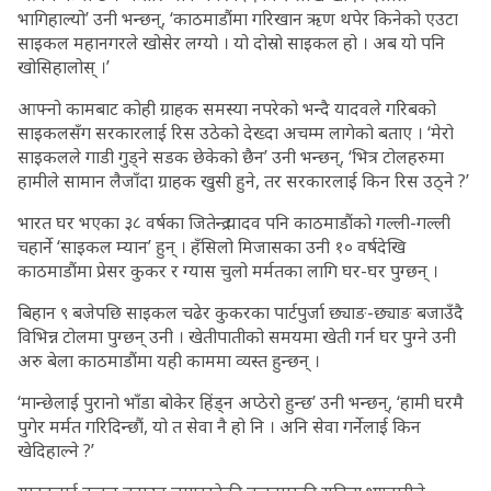
भागिहाल्यो’ उनी भन्छन्, ‘काठमाडौंमा गरिखान ऋण थपेर किनेको एउटा
साइकल महानगरले खोसेर लग्यो । यो दोस्रो साइकल हो । अब यो पनि
खोसिहालोस् ।’
आफ्नो कामबाट कोही ग्राहक समस्या नपरेको भन्दै यादवले गरिबको
साइकलसँग सरकारलाई रिस उठेको देख्दा अचम्म लागेको बताए । ‘मेरो
साइकलले गाडी गुड्ने सडक छेकेको छैन’ उनी भन्छन्, ‘भित्र टोलहरुमा
हामीले सामान लैजाँदा ग्राहक खुसी हुने, तर सरकारलाई किन रिस उठ्ने ?’
भारत घर भएका ३८ वर्षका जितेन्द्र यादव पनि काठमाडौंको गल्ली-गल्ली
चहार्ने ‘साइकल म्यान’ हुन् । हँसिलो मिजासका उनी १० वर्षदेखि
काठमाडौंमा प्रेसर कुकर र ग्यास चुलो मर्मतका लागि घर-घर पुग्छन् ।
बिहान ९ बजेपछि साइकल चढेर कुकरका पार्टपुर्जा छ्याङ-छ्याङ बजाउँदै
विभिन्न टोलमा पुग्छन् उनी । खेतीपातीको समयमा खेती गर्न घर पुग्ने उनी
अरु बेला काठमाडौंमा यही काममा व्यस्त हुन्छन् ।
‘मान्छेलाई पुरानो भाँडा बोकेर हिंड्न अप्ठेरो हुन्छ’ उनी भन्छन्, ‘हामी घरमै
पुगेर मर्मत गरिदिन्छौं, यो त सेवा नै हो नि । अनि सेवा गर्नेलाई किन
खेदिहाल्ने ?’