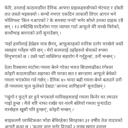
फेरि, उनलाई काठमाडौंमा दैनिक आफ्ना ग्राहकहरुसँगको भेटघाट र दोस्ती
लत जस्तो भइसक्यो । सन्चो नभएर एकदिन तरकारी लिएर आएन भने
भोलिपल्ट ‘किन नआएको ? के समस्या पर्‍यो’ भनेर सोध्ने उनका ग्राहक टन्नै
छन् । १२ वर्षदेखि घरदैलोमा गएर व्यापार गर्दा आफूले धेरै मान्छे चिनेको,
साथीभाइ बनाएको उनी सुनाउँछन् ।
‘यहाँ हामीलाई हेप्नेहरु मात्र छैनन्, आफूसरहको मानिस ठानेर मान्छेले जस्तै
व्यवहार गर्नेहरु पनि छन् । मेरो कामलाई उहाँहरुले सेवाको रुपमा
लिनुभएको छ । उस्तै पर्दा व्यक्तिगत सहयोग नै गर्नुहुन्छ’, उनी भन्छन् ।
ठेला रिक्सामा माटोमा गमला बेच्ने गरेका भारत सितामाढीका रंगेश्वर
कोइरी काठमाडौंका शहरका धेरै घरका छत र बरन्डामा आफूले बेचेको
गमला भएकोमा गर्व गर्छन् । दैनिक ४० भन्दा बढी गमला बेच्ने बताउने उनी
ती गमलामा फूल फुलेको देख्दा ‘आनन्द लागिहाल्ने’ सुनाउँछन् ।
‘गह्रुंगो र फुट्ने डर हुने भएकाले मानिसहरुलाई गमला किनेर घर ल्याउन
गाह्रो हुन्छ । मैले थोरै नाफा राखेर घर-घरमै बलियो गमला पुर्‍याउँदा
मान्छेहरु खुसी पनि हुन्छन्’, कोइरी भन्छन् ।
साइकलमै प्लास्टिकका भाँडा बेचिरहेका सिरहाका ३१ वर्षीय तेज यादवको
आफ्नै कथा छ । ‘कतार जान भनेर दिएको २ लाख खाएर दलाल