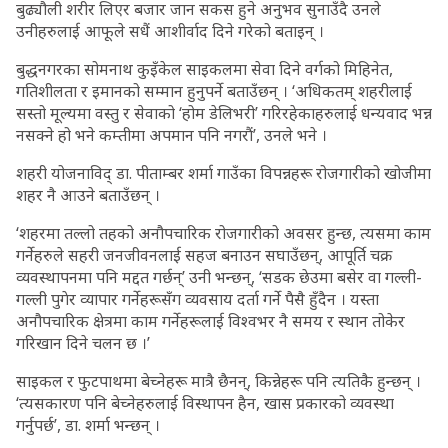
बुढ्यौली शरीर लिएर बजार जान सकस हुने अनुभव सुनाउँदै उनले
उनीहरुलाई आफूले सधैं आशीर्वाद दिने गरेको बताइन् ।
बुद्धनगरका सोमनाथ कुइँकेल साइकलमा सेवा दिने वर्गको मिहिनेत,
गतिशीलता र इमानको सम्मान हुनुपर्ने बताउँछन् । ‘अधिकतम् शहरीलाई
सस्तो मूल्यमा वस्तु र सेवाको ‘होम डेलिभरी’ गरिरहेकाहरुलाई धन्यवाद भन्न
नसक्ने हो भने कम्तीमा अपमान पनि नगरौं’, उनले भने ।
शहरी योजनाविद् डा. पीताम्बर शर्मा गाउँका विपन्नहरू रोजगारीको खोजीमा
शहर नै आउने बताउँछन् ।
‘शहरमा तल्लो तहको अनौपचारिक रोजगारीको अवसर हुन्छ, त्यसमा काम
गर्नेहरुले सहरी जनजीवनलाई सहज बनाउन सघाउँछन्, आपूर्ति चक्र
व्यवस्थापनमा पनि मद्दत गर्छन्’ उनी भन्छन्, ‘सडक छेउमा बसेर वा गल्ली-
गल्ली पुगेर व्यापार गर्नेहरूसँग व्यवसाय दर्ता गर्ने पैसै हुँदैन । यस्ता
अनौपचारिक क्षेत्रमा काम गर्नेहरूलाई विश्वभर नै समय र स्थान तोकेर
गरिखान दिने चलन छ ।’
साइकल र फुटपाथमा बेच्नेहरू मात्रै छैनन्, किन्नेहरू पनि त्यतिकै हुन्छन् ।
‘त्यसकारण पनि बेच्नेहरुलाई विस्थापन हैन, खास प्रकारको व्यवस्था
गर्नुपर्छ’, डा. शर्मा भन्छन् ।