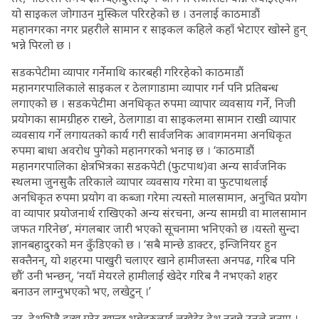
यो साइकल जोगाउन मुस्किल परिरहेको छ । उनलाई काठमाडौं
महानगरका नगर प्रहरीले सामान र साइकल कहिले कहाँ भेटाएर खोस्ने हुन्
भन्ने पिरलो छ ।
सडकपेटीमा व्यापार गर्नेमाथि कारबही गरिरहेको काठमाडौं
महानगरपालिकाले साइकल र ठेलागाडामा व्यापार गर्न पनि प्रतिबन्ध
लगाएको छ । सडकपेटीमा अनधिकृत रुपमा व्यापार व्यवसाय गर्ने, निजी
प्रयोगका सामग्रीहरु राख्ने, ठेलागाडा वा साइकलमा सामान राखी व्यापार
व्यवसाय गर्ने लगायतको कार्य गरी सार्वजनिक आवागमनमा अनधिकृत
रुपमा बाधा अवरोध पुगेको महानगरको भनाइ छ । ‘काठमाडौं
महानगरपालिका क्षेत्रभित्रका सडकपेटी (फुटपाथ)वा अन्य सार्वजनिक
स्थलमा जुनसुकै तरिकाले व्यापार व्यवसाय गरेमा वा फुटपाथलाई
अनधिकृत रुपमा प्रयोग वा कब्जा गरेमा त्यस्तो मालसामान, अनुचित प्रयोग
वा व्यापार प्रयोजनार्थ राखिएको अन्य संरचना, अन्य सामग्री वा मालसामान
जफत गरिनेछ’, मंगलबार जारी भएको सूचनामा भनिएको छ ।यस्तो सुन्दा
ज्ञानबहादुरको मन कुँडिएको छ । ‘सबै मान्छे डाक्टर, इन्जिनियर हुन
सक्तैनन्, यो शहरमा पाखुरी चलाएर खाने हामीजस्ता अनपढ, गरिब पनि
छौं’ उनी भन्छन्, ‘नयाँ मेयरले हामीलाई खेदेर गरिब नै नभएको शहर
बनाउन लाग्नुभएको भए, लखेटुन् ।’
तर, देशभित्रै दुःख गरेर खान्छु भन्नेहरुलाई लखेटेर देश नबन्ने उनले बताए ।