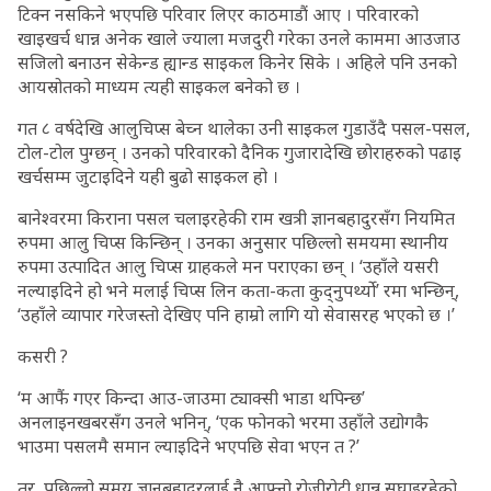
टिक्न नसकिने भएपछि परिवार लिएर काठमाडौं आए । परिवारको
खाइखर्च धान्न अनेक खाले ज्याला मजदुरी गरेका उनले काममा आउजाउ
सजिलो बनाउन सेकेन्ड ह्यान्ड साइकल किनेर सिके । अहिले पनि उनको
आयस्रोतको माध्यम त्यही साइकल बनेको छ ।
गत ८ वर्षदेखि आलुचिप्स बेच्न थालेका उनी साइकल गुडाउँदै पसल-पसल,
टोल-टोल पुग्छन् । उनको परिवारको दैनिक गुजारादेखि छोराहरुको पढाइ
खर्चसम्म जुटाइदिने यही बुढो साइकल हो ।
बानेश्वरमा किराना पसल चलाइरहेकी राम खत्री ज्ञानबहादुरसँग नियमित
रुपमा आलु चिप्स किन्छिन् । उनका अनुसार पछिल्लो समयमा स्थानीय
रुपमा उत्पादित आलु चिप्स ग्राहकले मन पराएका छन् । ‘उहाँले यसरी
नल्याइदिने हो भने मलाई चिप्स लिन कता-कता कुद्नुपर्थ्यो’ रमा भन्छिन्,
‘उहाँले व्यापार गरेजस्तो देखिए पनि हाम्रो लागि यो सेवासरह भएको छ ।’
कसरी ?
‘म आफैं गएर किन्दा आउ-जाउमा ट्याक्सी भाडा थपिन्छ’
अनलाइनखबरसँग उनले भनिन्, ‘एक फोनको भरमा उहाँले उद्योगकै
भाउमा पसलमै समान ल्याइदिने भएपछि सेवा भएन त ?’
तर, पछिल्लो समय ज्ञानबहादुरलाई नै आफ्नो रोजीरोटी धान्न सघाइरहेको