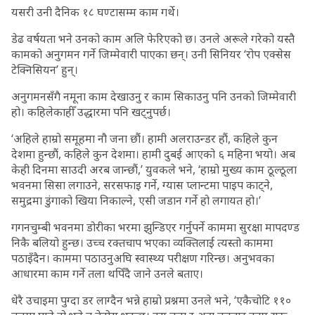
यसरी उनी दैनिक १८ घण्टासम्म काम गर्थे।
डेढ वर्षयता भने उनको काम अलि फेरिएको छ। उनले अरूले गरेको यस्तै
कामको अनुगमन गर्ने जिम्मेवारी पाएका छन्। उनी सिनियर ‘रोप एक्सेस
टेक्निसियन’ हुन्।
अनुगमनसँगै नमूना काम देखाउनु र काम सिकाउनु पनि उनको जिम्मेवारी
हो। कहिलेकाहीँ उद्धारमा पनि खट्नुपर्छ।
‘अहिले हाम्रो समूहमा नौ जना छौं। हामी अलराउन्डर हौं, कहिले कुन
देशमा हुन्छौं, कहिले कुन देशमा। हामी दुबई आएको ६ महिना भयो। अब
केही दिनमा साउदी अरब जान्छौं,’ युवकले भने, ‘हाम्रो मुख्य काम ठूल्ठूला
भवनमा सिसा लगाउने, सरसफाइ गर्ने, ग्यास प्लान्टमा पाइप काट्ने,
समुद्रमा डुंगाको खिया निकाल्ने, एसी जडान गर्ने हो लगायत हो।’
गगनचुम्बी भवनमा डोरीका भरमा झुन्डिएर गर्नुपर्ने काममा सुरक्षा मापदण्ड
निकै बलियो हुन्छ। उच्च रक्तचाप भएका व्यक्तिलाई त्यस्तो काममा
पठाइँदैन। काममा पठाउनुअघि स्वास्थ्य परीक्षण गरिन्छ। अनुभवका
आधारमा काम गर्ने तला थपिँदै जाने उनले बताए।
धेरै उचाइमा पुग्दा डर लाग्दैन भन्ने हाम्रो प्रश्नमा उनले भने, ‘एकैचोटि ११०