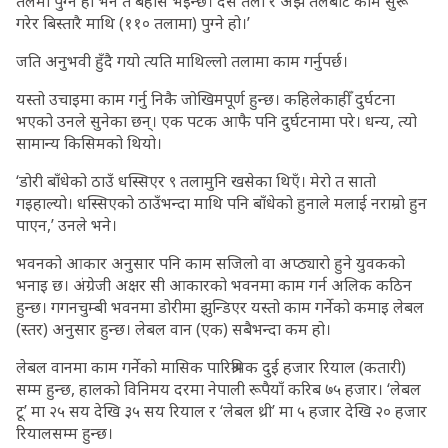
तलमा पुग्ने हो भने त बेहोस भइन्छ। दस तला र अझ तलबाट काम सुरू
गरेर बिस्तारै माथि (११० तलामा) पुग्ने हो।’
जति अनुभवी हुँदै गयो त्यति माथिल्लो तलामा काम गर्नुपर्छ।
यस्तो उचाइमा काम गर्नु निकै जोखिमपूर्ण हुन्छ। कहिलेकाहीँ दुर्घटना
भएको उनले सुनेका छन्। एक पटक आफै पनि दुर्घटनामा परे। धन्य, त्यो
सामान्य किसिमको थियो।
‘डोरी बाँधेको ठाउँ धस्सिएर ९ तलामुनि खसेका थिएँ। मेरो त सातो
गइहाल्यो। धस्सिएको ठाउँभन्दा माथि पनि बाँधेको हुनाले मलाई नराम्रो हुन
पाएन,’ उनले भने।
भवनको आकार अनुसार पनि काम सजिलो वा अप्ठ्यारो हुने युवकको
भनाइ छ। अंग्रेजी अक्षर सी आकारको भवनमा काम गर्न अलिक कठिन
हुन्छ। गगनचुम्बी भवनमा डोरीमा झुन्डिएर यस्तो काम गर्नेको कमाइ लेबल
(स्तर) अनुसार हुन्छ। लेबल वान (एक) सबैभन्दा कम हो।
लेबल वानमा काम गर्नेको मासिक पारिश्रमिक दुई हजार रियाल (कतारी)
सम्म हुन्छ, हालको विनिमय दरमा नेपाली रूपैयाँ करिब ७५ हजार। ‘लेबल
टू’ मा २५ सय देखि ३५ सय रियाल र ‘लेबल थ्री’ मा ५ हजार देखि २० हजार
रियालसम्म हुन्छ।