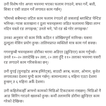
उनी विशेष गरेर अग्ला भवनमा भएका फलाम रंगाउने, सफा गर्ने, बत्ती,
सिसा र एसी जडान गर्ने लगायत काम गर्छन्।
‘यीमध्ये सबैभन्दा जटिल काम फलाम रंगाउने हो जसलाई ब्लास्टिङ पेन्टिङ
भनिन्छ। ग्यास कारखाना र ठूला भवनहरूमा जडित फलाममा खिया लाग्न
नदिन यस्तो रङ लगाइन्छ,’ उनले भने, ‘यो रङ स्प्रे गरेर लगाइन्छ।’
उनका अनुसार यो काम निकै कठिन र जोखिमपूर्ण मानिन्छ। यसमा
ठूल्ठूला मेसिन प्रयोग हुन्छ। तालिमप्राप्त व्यक्तिले मात्र काम गर्न सक्छ।
गगनचुम्बी भवनहरूमा डोरीका भरमा अडिएर (झुन्डिएर) काम गर्नुपर्छ।
उनले १०–२० तलादेखि ४० तला, ८० तला हुँदै ११० तलाका भवनमा यसरी
रङ लगाउने काम गरिसकेका छन्।
उनी युएई (युनाइटेड अरब इमिरेट्स), साउदी अरब, कतार, ओमान, कुवेत
लगायतका देशमा घुम्दै काम गर्छन्। सामान्यतया ६ महिना एउटा देशमा
हुन्छन् त ६ महिना अर्कै देशमा।
उनी कहिलेकाहीँ आफ्नो कामको भिडिओ टिकटकमा राख्छन्। भिडिओ नै
आङ सिरिंग गराउने खालको हुन्छ। कयौं तलामाथि डोरीमा झुन्डिएर काम
गरेको देखिन्छ।