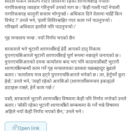
स्वदेश फर्कने विकल्प नदिए शिविरमा रहेका शरणार्थीलाई नेपाली
नागरिकसरह व्यवहार गरिनुपर्ने उनको माग छ । ‘केही गल्ती गर्दा नेपाली
नागरिकसरह कानुनी सजाय भोग्नुपर्छ । अधिकार दिने वेलामा चाहिँ किन
विभेद ?’ उनले भने, ‘हामी शिविरबाहिर गएर काम गर्न पाउनुपर्‍यो ।
गरिखाने अधिकार हामीले पनि पाउनुपर्‍यो ।’
गृह मन्त्रालय भन्छ : नयाँ निर्णय भएको छैन
सरकारले भने भुटानी शरणार्थीलाई हेर्दै आएको दातृ निकाय
युएनएचसिआरले भुटानी शरणार्थीलाई पूर्ण रूपमा नछाड्ने जनाएको छ ।
युएनएचसिआरको दमक कार्यालय बन्द भए पनि काठमाडौंबाटै भुटानी
शरणार्थीसम्बन्धी काम गर्ने गृह मन्त्रालयका प्रवक्ता चक्रबहादुर बुढाले
बताए । ‘कार्यालय मात्र हट्ने युएनएचसिआरले भनेको छ । तर, हेर्नुपर्ने कुरा
हेर्छ,’ उनले भने, ‘त्यहाँ रहेको आरसिओ (शरणार्थी समन्वय इकाइ)ले
डाटाहरू राख्ने, हेर्ने काम गर्छ ।’
यस्तै, सरकारले भुटानी शरणार्थीका विषयमा केही पनि निर्णय नगरेको उनले
बताए । ‘बाँकी रहेका भुटानी शरणार्थीको सम्बन्धमा के गर्ने भन्ने विषयमा
अहिले नयाँ केही निर्णय भएको छैन,’ उनले भने ।
Open link