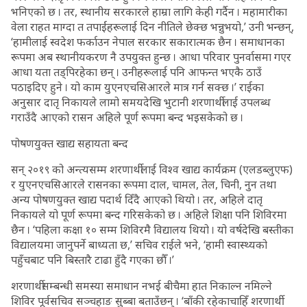
भनिएको छ । तर, स्थानीय सरकारले हाम्रा लागि केही गर्दैन । महामारीका
वेला राहत माग्दा त तपाईंहरूलाई दिन नीतिले छेक्छ भन्नुभयो,’ उनी भन्छन्,
‘हामीलाई स्वदेश फर्काउन नेपाल सरकार सकारात्मक छैन । समाधानका
रूपमा अब स्थानीयकरण नै उपयुक्त हुन्छ । आधा परिवार पुनर्वासमा गएर
आधा यता तड्पिरहेका छन् । उनीहरूलाई पनि आफन्त भएकै ठाउँ
पठाइदिए हुने । यो काम युएनएचसिआरले मात्र गर्न सक्छ ।’ राईका
अनुसार दातृ निकायले लामो समयदेखि भुटानी शरणार्थीलाई उपलब्ध
गराउँदै आएको रासन अहिले पूर्ण रूपमा बन्द भइसकेको छ ।
पोषणयुक्त खाद्य सहायता बन्द
सन् २०१९ को अन्त्यसम्म शरणार्थीलाई विश्व खाद्य कार्यक्रम (एलडब्लुएफ)
र युएनएचसिआरले रासनका रूपमा दाल, चामल, तेल, चिनी, नुन तथा
अन्य पोषणयुक्त खाद्य पदार्थ दिँदै आएको थियो । तर, अहिले दातृ
निकायले यो पूर्ण रूपमा बन्द गरिसकेको छ । अहिले शिक्षा पनि शिविरमा
छैन । ‘पहिला कक्षा १० सम्म शिविरमै विद्यालय थियो । यो वर्षदेखि बस्तीका
विद्यालयमा जानुपर्ने बाध्यता छ,’ सचिव राईले भने, ‘हामी स्वास्थ्यको
पहुँचबाट पनि बिस्तारै टाढा हुँदै गएका छौँ ।’
शरणार्थीसम्बन्धी समस्या समाधान नभई बीचैमा हात निकाल्न नमिल्ने
शिविर पूर्वसचिव सञ्चहाङ सुब्बा बताउँछन् । ‘बाँकी रहेकाचाहिँ शरणार्थी