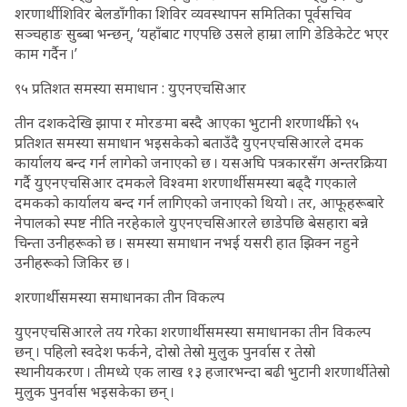
शरणार्थी शिविर बेलडाँगीका शिविर व्यवस्थापन समितिका पूर्वसचिव
सञ्चहाङ सुब्बा भन्छन्, ‘यहाँबाट गएपछि उसले हाम्रा लागि डेडिकेटेट भएर
काम गर्दैन ।’
९५ प्रतिशत समस्या समाधान : युएनएचसिआर
तीन दशकदेखि झापा र मोरङमा बस्दै आएका भुटानी शरणार्थीको ९५
प्रतिशत समस्या समाधान भइसकेको बताउँदै युएनएचसिआरले दमक
कार्यालय बन्द गर्न लागेको जनाएको छ । यसअघि पत्रकारसँग अन्तरक्रिया
गर्दै युएनएचसिआर दमकले विश्वमा शरणार्थी समस्या बढ्दै गएकाले
दमकको कार्यालय बन्द गर्न लागिएको जनाएको थियो । तर, आफूहरूबारे
नेपालको स्पष्ट नीति नरहेकाले युएनएचसिआरले छाडेपछि बेसहारा बन्ने
चिन्ता उनीहरूको छ । समस्या समाधान नभई यसरी हात झिक्न नहुने
उनीहरूको जिकिर छ ।
शरणार्थी समस्या समाधानका तीन विकल्प
युएनएचसिआरले तय गरेका शरणार्थी समस्या समाधानका तीन विकल्प
छन् । पहिलो स्वदेश फर्कने, दोस्रो तेस्रो मुलुक पुनर्वास र तेस्रो
स्थानीयकरण । तीमध्ये एक लाख १३ हजारभन्दा बढी भुटानी शरणार्थी तेस्रो
मुलुक पुनर्वास भइसकेका छन् ।