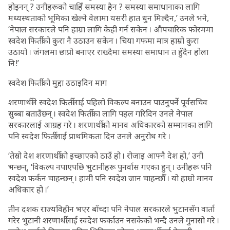
होइनन् ? उनीहरूको चाहिँ समस्या हैन ? समस्या समाधानाका लागि
मध्यस्थताको भूमिका खेल्ने वेलामा यसरी हात धुन मिल्दैन,’ उनले भने,
‘नेपाल सरकारले पनि हाम्रा लागि केही गर्न सकेन । औपचारिक फोरममा
स्वदेश फिर्तीको कुरा नै उठाउन सकेन । चिया गफमा मात्र हाम्रो कुरा
उठायो । जंगलमा छाप्रो बनाएर राख्दैमा समस्या समाधान त हुँदैन होला
नि !’
स्वदेश फिर्तीको मुद्दा उठाइदिन माग
शरणार्थीले स्वदेश फिर्तीलाई पहिलो विकल्प बनाउन पाउनुपर्ने पूर्वसचिव
सुब्बा बताउँछन् । स्वदेश फिर्तीका लागि पहल गरिदिन उनले नेपाल
सरकारलाई आग्रह गरे । शरणार्थीको मानव अधिकारको सम्मानका लागि
पनि स्वदेश फिर्तीलाई प्राथमिकता दिन उनले अनुरोध गरे ।
‘तेस्रो देश शरणार्थीको इच्छाएको ठाउँ हो । रोजाइ आफ्नै देश हो,’ उनी
भन्छन्, ‘विकल्प नपाएपछि भुटानीहरू पुनर्वास गएका हुन् । उनीहरू पनि
स्वदेश फर्कन चाहन्छन् । हामी पनि स्वदेश जान चाहन्छौँ । यो हाम्रो मानव
अधिकार हो ।’
तीन दशक राज्यविहीन भएर बाँच्दा पनि नेपाल सरकारले भुटानसँग वार्ता
गरेर भुटानी शरणार्थीलाई स्वदेश फर्काउन नसकेको भन्दै उनले गुनासो गरे ।