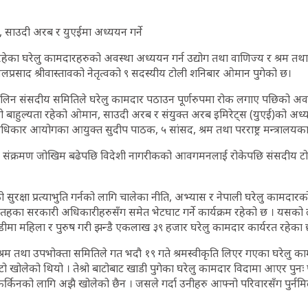
 साउदी अरब र युएईमा अध्ययन गर्ने
ेका घरेलु कामदारहरुको अवस्था अध्ययन गर्न उद्योग तथा वाणिज्य र श्रम तथ
्रसाद श्रीवास्तावको नेतृत्वको ९ सदस्यीय टोली शनिबार ओमान पुगेक‍ो छ।
ालिन संसदीय समितिले घरेलु कामदार पठाउन पूर्णरुपमा रोक लगाए पछिको अवस
ो बाहुल्यता रहेको ओमान, साउदी अरब र संयुक्त अरब इमिरेट्स (युएई)को अध्य
 अधिकार आयोगका आयुक्त सुदीप पाठक, ५ सांसद, श्रम तथा परराष्ट्र मन्त्रालयका 
स संक्रमण जोखिम बढेपछि विदेशी नागरीकको आवगमनलाई रोकेपछि संसदीय टोल
 सुरक्षा प्रत्याभुति गर्नको लागि चालेका नीति, अभ्यास र नेपाली घरेलु कामदा
च तहका सरकारी अधिकारीहरुसँग समेत भेटघाट गर्ने कार्यक्रम रहेको छ । यसको 
ीमा महिला र पुरुष गरी झन्डै एकलाख ३९ हजार घरेलु कामदार कार्यरत रहेका 
श्रम तथा उपभोक्ता समितिले गत भदौ १९ गते श्रमस्वीकृति लिएर गएका घरेलु काम
बाटो खोलेको थियो । तेश्रो बाटोबाट खाडी पुगेका घरेलु कामदार विदामा आएर पुनः
्किनको लागि अझै खोलेको छैन । जसले गर्दा उनीहरु आफ्नो परिवारसँग पुर्नम