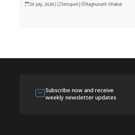
|
|
20 July, 2026
Setopati
Raghunath Dhakal
Subscribe now and receive
weekly newsletter updates