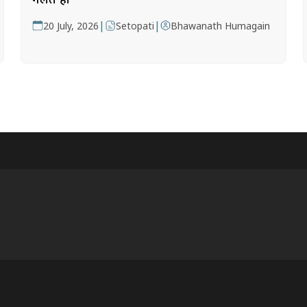
|
|
20 July, 2026
Setopati
Bhawanath Humagain