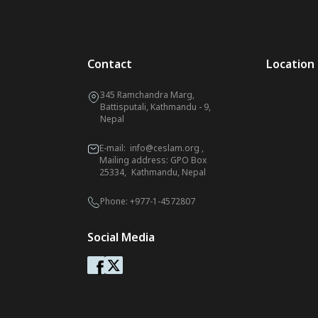
Contact
Location
345 Ramchandra Marg,
Battisputali, Kathmandu - 9,
Nepal
E-mail:
info@ceslam.org
,
Mailing address: GPO Box
25334, Kathmandu, Nepal
Phone:
+977-1-4572807
Social Media