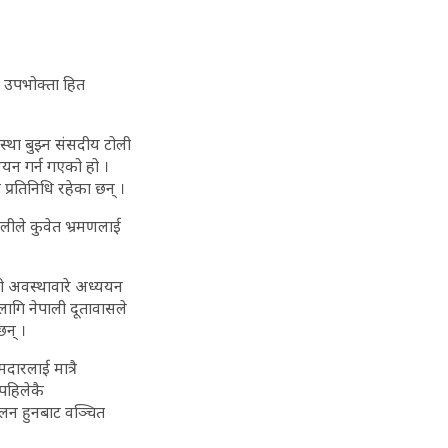
ा उपभोक्ता हित
्था बुझ्न संसदीय टोली
यन गर्न गएको हो ।
प्रतिनिधि रहेका छन् ।
ीले कुवेत भ्रमणलाई
रको अवस्थावारे अध्ययन
लागि नेपाली दूतावासले
छन् ।
दारलाई मात्रै
 पहिलेकै
िलन हुनबाट वञ्चित