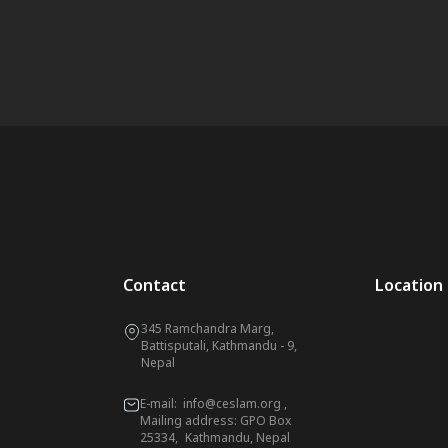
Contact
Location
345 Ramchandra Marg,
Battisputali, Kathmandu - 9,
Nepal
E-mail:
info@ceslam.org
,
Mailing address: GPO Box
25334, Kathmandu, Nepal