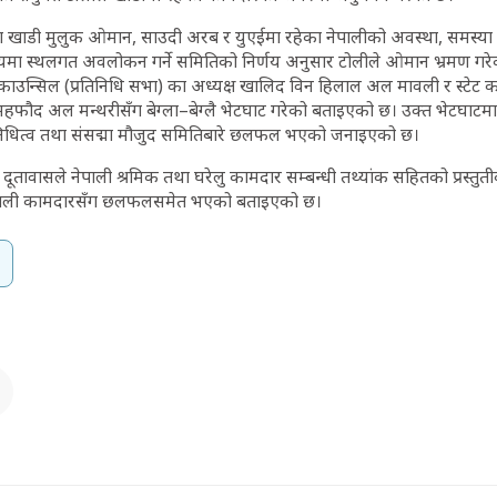
ा खाडी मुलुक ओमान, साउदी अरब र युएईमा रहेका नेपालीको अवस्था, समस्य
िषयमा स्थलगत अवलोकन गर्ने समितिको निर्णय अनुसार टोलीले ओमान भ्रमण ग
ाउन्सिल (प्रतिनिधि सभा) का अध्यक्ष खालिद विन हिलाल अल मावली र स्टेट काउन
न महफौद अल मन्थरीसँग बेग्ला–बेग्लै भेटघाट गरेको बताइएको छ। उक्त भेटघाटम
तिनिधित्व तथा संसद्मा मौजुद समितिबारे छलफल भएको जनाइएको छ।
 दूतावासले नेपाली श्रमिक तथा घरेलु कामदार सम्बन्धी तथ्यांक सहितको प्रस्तुत
 नेपाली कामदारसँग छलफलसमेत भएको बताइएको छ।