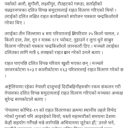
पर्साको अलौ, सुगौली, लक्ष्मीपुर, रौतहटको गरूडा, सर्लाहीको
चन्रद्ररनगरका दलित विपन्न समुदायलाई राहत वितरण गरिएको थियो ।
तराईको दलित लक्षित राहत कार्यक्रमको संयोजन पत्रकार चन्द्रकिशोरले
गरेका थिए ।
तराईका तीन जिल्लामा ४ सय परिवारलाई प्रतिपरिवार २५ किलो चामल, २
किलो दाल, तेल, नून र मास्क १/१ प्योकट, नुहाउने र लुगा धुने साबुन
वितरण गरिएको पत्रकार चन्द्रकिशोरले जानकारी दिए । मञ्चले तराईका
दलितका लागि मात्रै ६ लाखको राहत प्रदान गरेको उनले बताए ।
राहत पाएपछि दलित विपन्न परिवार खुशी भएका छन् । मञ्चले
जाजरकोटमा १०३ र कालीकोटमा १६३ परिवारलाई राहत वितरण गरेको छ
।
अष्ट्रेलियामा रहेका नेपाली दाजुभाई दिदीबहिनीहरुसँग रकम संकलन गरी
नेपालका दलित विपन्न समुदायलाई राहत वितरण गरिएको मञ्चका अध्यक्ष
सुरेन्द्र सापकोटाले बताए ।
‘नेपालमा कोभिड-१९ को राहत वितरणका क्रममा स्थानीय तहले विभेद
गरेको गुनासो पनि आइरहेको थियो, यस्तो महामारीको समयमा देशमा
केही सहयोग गर्नैपर्छ भन्ने लागेपछि अभियानमा जुटेका हौं,’ उनले भने,