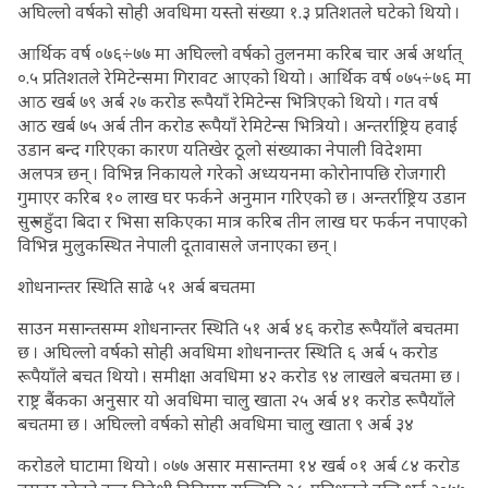
अघिल्लो वर्षको सोही अवधिमा यस्तो संख्या १.३ प्रतिशतले घटेको थियो ।
आर्थिक वर्ष ०७६÷७७ मा अघिल्लो वर्षको तुलनमा करिब चार अर्ब अर्थात्
०.५ प्रतिशतले रेमिटेन्समा गिरावट आएको थियो । आर्थिक वर्ष ०७५÷७६ मा
आठ खर्ब ७९ अर्ब २७ करोड रूपैयाँ रेमिटेन्स भित्रिएको थियो । गत वर्ष
आठ खर्ब ७५ अर्ब तीन करोड रूपैयाँ रेमिटेन्स भित्रियो । अन्तर्राष्ट्रिय हवाई
उडान बन्द गरिएका कारण यतिखेर ठूलो संख्याका नेपाली विदेशमा
अलपत्र छन् । विभिन्न निकायले गरेको अध्ययनमा कोरोनापछि रोजगारी
गुमाएर करिब १० लाख घर फर्कने अनुमान गरिएको छ । अन्तर्राष्ट्रिय उडान
सुरु नहुँदा बिदा र भिसा सकिएका मात्र करिब तीन लाख घर फर्कन नपाएको
विभिन्न मुलुकस्थित नेपाली दूतावासले जनाएका छन् ।
शोधनान्तर स्थिति साढे ५१ अर्ब बचतमा
साउन मसान्तसम्म शोधनान्तर स्थिति ५१ अर्ब ४६ करोड रूपैयाँले बचतमा
छ । अघिल्लो वर्षको सोही अवधिमा शोधनान्तर स्थिति ६ अर्ब ५ करोड
रूपैयाँले बचत थियो । समीक्षा अवधिमा ४२ करोड ९४ लाखले बचतमा छ ।
राष्ट्र बैंकका अनुसार यो अवधिमा चालु खाता २५ अर्ब ४१ करोड रूपैयाँले
बचतमा छ । अघिल्लो वर्षको सोही अवधिमा चालु खाता ९ अर्ब ३४
करोडले घाटामा थियो । ०७७ असार मसान्तमा १४ खर्ब ०१ अर्ब ८४ करोड