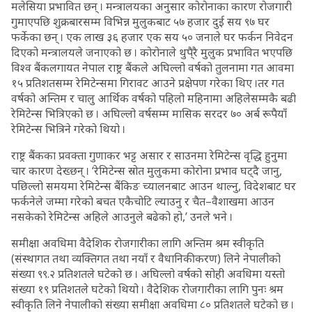
मलेसिया प्रभावित छन् । मन्त्रालयका अनुसार कोरोनाका कारण रोजगारी
गुमाएपछि शुक्रबारसम्म विभिन्न मुलुकबाट ५७ हजार दुई सय ९७ घर
फर्केका छन् । एक लाख ३६ हजार एक सय ५० जनाले घर फर्कन निवेदन
दिएको मन्त्रालयले जनाएको छ । कोरोनाले थुपै्रै मुलुक प्रभावित भएपछि
विश्व बैंकलगायत नेपाल राष्ट्र बैंकले अघिल्लो वर्षको तुलनामा गत आवमा
१५ प्रतिशतसम्म रेमिटेन्समा गिरावट आउने प्रक्षेपण गरेका थिए ।तर गत
वर्षको अन्तिम र चालु आर्थिक वर्षको पहिलो महिनामा अहिलेसम्मकै बढी
रेमिटेन्स भित्रिएको छ । अघिल्लो वर्षसम्म मासिक सरदर ७० अर्ब रूपैयाँ
रेमिटेन्स भित्रिने गरेको थियो ।
राष्ट्र बैंकका प्रवक्ता गुणाकर भट्ट असार र साउनमा रेमिटेन्स वृद्धि हुनुमा
चार कारण देख्छन् । ‘रेमिटेन्स स्रोत मुलुकमा कोरोना प्रभाव घट्दै जानु,
पछिल्लो समयमा रेमिटेन्स बैंकिङ च्यालनबाट आउन थाल्नु, विदेशबाट घर
फर्कनेले जम्मा गरेको बचत एकैचोटि ल्याउनु र चैत–वैशाखमा आउन
नसकेको रेमिटेन्स अहिले आउनुले बढेको हो,’ उनले भने ।
समीक्षा अवधिमा वैदेशिक रोजगारीका लागि अन्तिम श्रम स्वीकृति
(संस्थागत तथा व्यक्तिगत तथा नयाँ र वैधानिकीकरण) लिने नेपालीको
संख्या ९९.२ प्रतिशतले घटेको छ । अघिल्लो वर्षको सोही अवधिमा यस्तो
संख्या १९ प्रतिशतले घटेको थियो । वैदेशिक रोजगारीका लागि पुनः श्रम
स्वीकृति लिने नेपालीको संख्या समीक्षा अवधिमा ८० प्रतिशतले घटेको छ ।