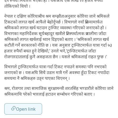
६५ रुपैयाँ निर्धारण भएको हो । यसअघि एक लाख २२ हजार रुपैयाँ
तोकिएको थियो ।
नेपाल र दक्षिण कोरियाबीच श्रम सम्झौताअनुसार कोरिया जाने श्रमिकले
टिकटको लागत खर्च आफैले बेहोर्नुपर्छ । विभागले नयाँ प्रक्रियामार्फत
श्रमिकको लागत खर्च घटाउन ट्रान्जिट व्यवस्था गरिएको जनाएको हो ।
विभागका महानिर्देशक सूर्यबहादुर खत्रीले प्रतिस्पर्धात्मक प्रणालीमा जाँदा
श्रमिकको लागत खर्चलाई ध्यान दिइएको बताए । ‘श्रमिकको लागत खर्च
कटौती गर्ने सरकारको नीति छ । यस अनुसार ट्रान्जिटमार्फत यात्रा गर्दा ७३
हजार रुपैयाँ बचत हुने देखियो,’ उनले भने,‘ट्रान्जिटमार्फत जाँदा
रोजगारदातालाई कुनै असहजता छैन । यसले श्रमिकलाई राहत पुग्छ ।’
विभागले ट्रान्जिटमार्फत यात्रा गर्दा टिकट नपाउने समस्या पनि नभएको
जनाएको छ । यसअघि सिधै उडान मात्रै गर्ने अवस्था हुँदा टिकट नपाउँदा
समयमा नै श्रमिकहरु उड्न पाएका थिएनन् ।
श्रम, रोजगार तथा सामाजिक सुरक्षामन्त्री शरतसिंह भण्डारीले कोरिया जाने
श्रमिकमाथि परेको भारलाई हटाउन सम्बोधन गरिएको बताए ।
Open link