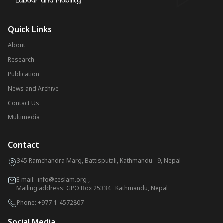
Quick Links
About
Research
Publication
News and Archive
Contact Us
Multimedia
Contact
345 Ramchandra Marg, Battisputali, Kathmandu - 9, Nepal
E-mail:
info@ceslam.org
,
Mailing address: GPO Box 25334, Kathmandu, Nepal
Phone:
+977-1-4572807
Social Media