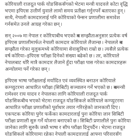
कोरियाली राजदूत पार्क योङसिकसँगको भेटमा मन्त्री यादवले कोटा वृद्धि
भएमा इपिएस उत्तीर्ण युवाले लामो समय प्रतीक्षा गर्नुनपर्ने बताएका हुन् ।
साथै, नेपाली कामदारलाई पनि कोरियाको पेन्सन प्रणालीमा समावेश
गर्नसमेत उनले आग्रह गरेका छन् ।
सन् २००७ मा नेपाल र कोरियाबीच भएको श्रम सम्झौताअनुसार प्रत्येक वर्ष
इपिएस प्रणालीमार्फत नेपाली कामदार कोरियाले लैजान्छ । नेपालले श्रम
सम्झौता गरेका मुलुकमध्ये कोरियामा सेवासुविधा राम्रो छ । त्यसैले प्रत्येक
वर्ष कोरिया–इपिएस परीक्षा दिनेको संख्या बढेको छ । तर, कोरियाले
नेपालबाट थोरै मात्रै कामदार लैजाने हुँदा परीक्षा पास गरेका कामदारहरू
अन्योलमा पर्ने गरेका छन् ।
इपिएस भाषा परीक्षालाई मर्यादित एवं व्यवस्थित बनाउन कोरियाले
कम्प्युटरमा आधारित परीक्षा (सिबिटी) सञ्चालन गर्ने भएको छ । श्रममन्त्री
रामेश्वर राय यादव र नेपालका लागि कोरियाली राजदूत पार्क
योङसिकबीच भएको भेटमा राजदूत योङसिकले कोरियाले कम्प्युटरमा
आधारित परीक्षा प्रणालीको पूर्वाधार तयार गरिरहेको जानकारी दिए ।
एकपटक कोरिया पुगेर फर्केका कामदारलाई पुनः कोरिया जान सिबिटी
परीक्षा प्रणाली सुरु गर्ने योजना बनाएको छ । सिबिटी प्रणालीले पुनः कोरिया
जानेका लागि सुरुकै जस्तै भाषा र सीप परीक्षा दिनुपर्दैन । भेटमा राजदूत
योङसिकले कोरियामा रहेका नेपाली कामदारलाई आफ्ना परिवारसँग