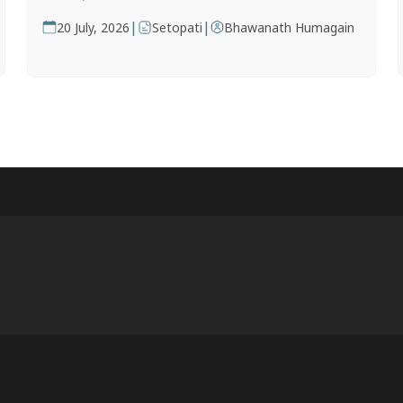
|
|
20 July, 2026
Setopati
Bhawanath Humagain