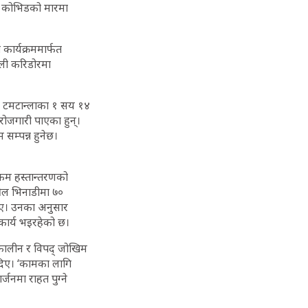
्। कोभिडको मारमा
कार्यक्रममार्फत
णाली करिडोरमा
ा र टमटान्लाका १ सय १४
ोजगारी पाएका हुन्।
सम्पन्न हुनेछ।
 रकम हस्तान्तरणको
औल भिनाडीमा ७०
ाए। उनका अनुसार
कार्य भइरहेको छ।
्कालीन र विपद् जोखिम
दिए। ‘कामका लागि
जनमा राहत पुग्ने