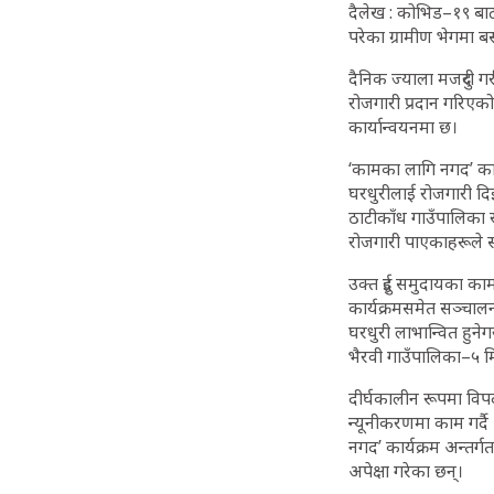
दैलेख : कोभिड–१९ बाट 
परेका ग्रामीण भेगमा बस
दैनिक ज्याला मजदुरी ग
रोजगारी प्रदान गरिएको
कार्यान्वयनमा छ।
‘कामका लागि नगद’ कार्
घरधुरीलाई रोजगारी दि
ठाटीकाँध गाउँपालिका 
रोजगारी पाएकाहरूले स
उक्त दुई समुदायका काम
कार्यक्रमसमेत सञ्चाल
घरधुरी लाभान्वित हु
भैरवी गाउँपालिका–५ म
दीर्घकालीन रूपमा विप
न्यूनीकरणमा काम गर्द
नगद’ कार्यक्रम अन्तर्
अपेक्षा गरेका छन्।