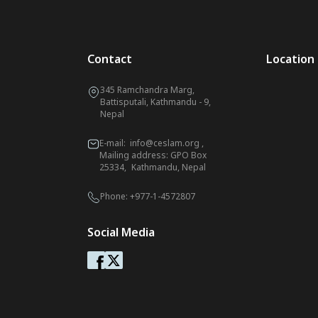
Contact
Location
345 Ramchandra Marg,
Battisputali, Kathmandu - 9,
Nepal
E-mail:
info@ceslam.org
,
Mailing address: GPO Box
25334, Kathmandu, Nepal
Phone:
+977-1-4572807
Social Media