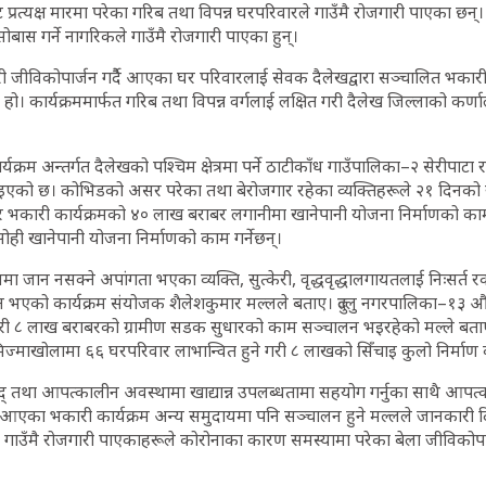
प्रत्यक्ष मारमा परेका गरिब तथा विपन्न घरपरिवारले गाउँमै रोजगारी पाएका छन
ोबास गर्ने नागरिकले गाउँमै रोजगारी पाएका हुन्।
री जीविकोपार्जन गर्दैै आएका घर परिवारलाई सेवक दैलेखद्वारा सञ्चालित भकारी 
 हो। कार्यक्रममार्फत गरिब तथा विपन्न वर्गलाई लक्षित गरी दैलेख जिल्लाको कर्
यक्रम अन्तर्गत दैलेखको पश्चिम क्षेत्रमा पर्ने ठाटीकाँध गाउँपालिका–२ सेरीपाट
इएको छ। कोभिडको असर परेका तथा बेरोजगार रहेका व्यक्तिहरूले २१ दिनको र
र भकारी कार्यक्रमको ४० लाख बराबर लगानीमा खानेपानी योजना निर्माणको काम 
ोही खानेपानी योजना निर्माणको काम गर्नेछन्।
मा जान नसक्ने अपांगता भएका व्यक्ति, सुत्केरी, वृद्धवृद्धालगायतलाई निःसर्त
न भएको कार्यक्रम संयोजक शैलेशकुमार मल्लले बताए। दुल्लु नगरपालिका–१३ 
नेगरी ८ लाख बराबरको ग्रामीण सडक सुधारको काम सञ्चालन भइरहेको मल्ले बत
िज्माखोलामा ६६ घरपरिवार लाभान्वित हुने गरी ८ लाखको सिँचाइ कुलो निर्माण 
द् तथा आपत्कालीन अवस्थामा खाद्यान्न उपलब्धतामा सहयोग गर्नुका साथै आपत
ै आएका भकारी कार्यक्रम अन्य समुदायमा पनि सञ्चालन हुने मल्लले जानकारी 
गत गाउँमै रोजगारी पाएकाहरूले कोरोनाका कारण समस्यामा परेका बेला जीविकोपार्