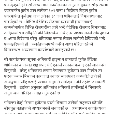
फर्काइएको हो । सो अध्यागमन कार्यालयका अनुसार बुधबार साँझ सलाम
एयरमार्फत कुवेत जान लागेका १०१ जना र बिहीबार बिहान कुवेत
एयरमार्फत कुवेतमा जान लगेका १८ जना श्रमिकलाई विमानस्थलबाट
फर्काएको छ । विभिन्न वैदेशिक रोजगार व्यवसायी (म्यानपावर)
कम्पनीमार्फत विभिन्न रोजगारीमा जाने भन्दै वैदेशिक रोजगार विभागबाट
उनीहरूले श्रम स्वीकृति पनि लिइसकेका थिए तर अध्यागमनले सोधपुछका
व्रmममा विदेशमा घरेलु श्रमिकका रूपमा लैजान लागेको देखिएको भन्दै
फर्काइदिएको हो । फर्काइएकामध्ये करिब आधा महिला रहेको
विमानस्थल अध्यागमन कार्यालयले जनाइएको छ ।
सो कार्यालयका सूचना अधिकारी झङ्कनाथ ढकालले कुवेत हिँडेका
श्रमिकका कागजात शङ्कास्पद भेटिएकाले तत्काल फकाइएको जानकारी
दिनुभयो । घरेलु श्रमिकका रूपमा नेपालबाट कुवेतमा जान मिल्दैन तर
फरक फरक भिसाका कागजात बनाएर म्यानपावर कम्पनीले लागेको
आशङ्कामा उनीहरूलाई प्रस्थान अनुमति रोकिएको पनि उहाँले जानकारी
दिनुभयो । उहाँका अनुसार अधिकांश श्रमिकले हामीलाई नै भिसाबारे
अनुसन्धान गरिदिन आग्रह गर्नुभएको छ ।
पछिल्ला केही दिनमा कुवेतमा यस्तो भिसामा जानेको सङ्ख्या बढेपछि
सोधपुछ बढाइएको अध्यागमनले जनाएको छ । अध्यागमन कार्यालयका
अनुसार त्यही क्रममा बुधबार कुवेत जान हिँडेकासँग अनौपचारिक रूपमा