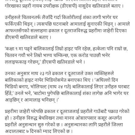
गोरखाका प्रहरी नायब उपरीक्षक (डीएसपी) वासुदेव खतिवडाले बताए ।
उनीहरुले चितवनतर्फ लैजाँदै गर्दा किशोरीलाई शंका लागी भागेर घर
फर्किएकी थिइन् । त्यसपछि घटनाबारे आमालाई सुनाएकी थिइन् । आमाले
आफन्तसँगको सल्लाहमा ढकाल र दूतराजविरुद्ध प्रहरीमा जाहेरी दिएका
डीएसपी खतिवडाले बताए ।
‘कक्षा ९ मा पढ्ने बालिकालाई तिम्रो हाइट पनि रहेछ, हत्केला पनि राम्रो छ,
चितवन गयौ भने तिम्रो भाग्य चम्किन्छ, एक करोड पाउछौ भनेर
ललाइफकाइ गरेछन्,’ डीएसपी खतिवडाले भने ।
उनका अनुसार माघ २३ गते ढकाल र दूतराजले उक्त व्यक्तिहरुले
बालिकाको हाइट नापेर भिडियोसमेत बनाएका थिए । ‘अघिल्लो दिन
भिडियो बनाए, भोलिपल्ट (माघ २४ गते) बालिकालाई लिएर उनीहरु घरबाट
हिँडे,’ उनले भने, ‘बाटोमा पुगेपछि बालिकालाई शंका लागेछ अनि भागेर घर
आइछिन् र आमालाइ भनिछन् ।’
प्रहरीमा जाहेरी परेपछि ढकाल र दूतराजलाई प्रहरीले गाउँबाटै पक्राउ गरेको
हो । उनीहरु विरुद्ध बेचविखन तथा मानव ओसारपसार कसूर अन्तर्गत
प्रहरीले अनुसन्धान सुरु गरेको छ । अनुसन्धानका लागि प्रहरीले जिल्ला
अदालतबाट ७ दिनको म्याद लिएको छ ।