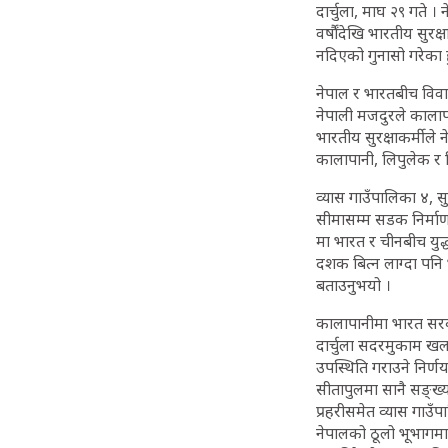
दार्चुला, माघ २९ गते ।
वर्षौंदेखि भारतीय सुर
नदिएको गुनासो गरेका ह
नेपाल र भारतबीच विवाद
नेपाली मजदुरले कालापान
भारतीय सुरक्षाकर्मीले
कालापानी, लिपुलेक र ल
व्यास गाउँपालिका ४, सु
सीमासम्म सडक निर्माण
मा भारत र चीनबीच युद
दशक बित्न लाग्दा पनि 
बताउनुभयो ।
कालापानीमा भारत सरका
दार्चुला सदरमुकाम खलङ्ग
उपस्थिति गराउने निर्ण
सीतापुलमा सानै सङ्ख्य
प्रहरीसमेत व्यास गाउँप
नेपालको ठूलो भूभागमा