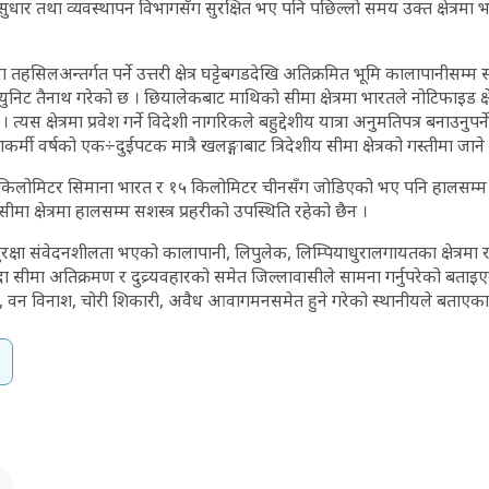
सुधार तथा व्यवस्थापन विभागसँग सुरक्षित भए पनि पछिल्लो समय उक्त क्षेत्रम
तहसिलअन्तर्गत पर्ने उत्तरी क्षेत्र घट्टेबगडदेखि अतिक्रमित भूमि कालापानीसम्म
युनिट तैनाथ गरेको छ । छियालेकबाट माथिको सीमा क्षेत्रमा भारतले नोटिफाइड क्षेत्
 त्यस क्षेत्रमा प्रवेश गर्ने विदेशी नागरिकले बहुद्देशीय यात्रा अनुमतिपत्र बनाउनुपर
सुरक्षाकर्मी वर्षको एक÷दुईपटक मात्रै खलङ्गाबाट त्रिदेशीय सीमा क्षेत्रको गस्तीमा जान
 किलोमिटर सिमाना भारत र १५ किलोमिटर चीनसँग जोडिएको भए पनि हालसम्म
ीमा क्षेत्रमा हालसम्म सशस्त्र प्रहरीको उपस्थिति रहेको छैन ।
 र सुरक्षा संवेदनशीलता भएको कालापानी, लिपुलेक, लिम्पियाधुरालगायतका क्षेत्रमा र
 सीमा अतिक्रमण र दुव्र्यवहारको समेत जिल्लावासीले सामना गर्नुपरेको बताइए
रमण, वन विनाश, चोरी शिकारी, अवैध आवागमनसमेत हुने गरेको स्थानीयले बताएका