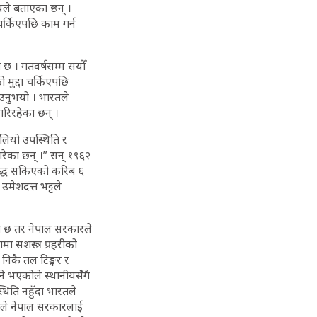
नीयले बताएका छन् ।
चर्किएपछि काम गर्न
 छ । गतवर्षसम्म सयौँ
 मुद्दा चर्किएपछि
ाउनुभयो । भारतले
गरिरहेका छन् ।
 बलियो उपस्थिति र
गरेका छन् ।” सन् १९६२
युद्ध सकिएको करिब ६
उमेशदत्त भट्टले
ो छ तर नेपाल सरकारले
ामा सशस्त्र प्रहरीको
निकै तल टिङ्कर र
े भएकोले स्थानीयसंँगै
्थिति नहुँदा भारतले
यले नेपाल सरकारलाई