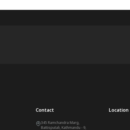
Contact
Location
345 Ramchandra Marg,
Battisputali, Kathmandu - 9,