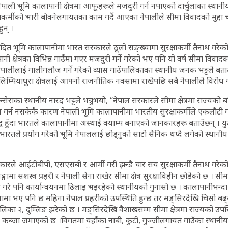
 नेपाली भूमि कालापानी क्षेत्रमा आफूहरूले मजदुरी गर्न नपाएको दार्चुलाका स्था
क्षाकर्मीको भारी बोक्नेलगायतका काम गर्दै आएका नेपालीले सीमा विवादको मुद्दा 
ुन् ।
ित भूमि कालापानीमा भारत सरकारले ठूलो सङ्ख्यामा सुरक्षाकर्मी तैनाथ गरेको
ी क्षेत्रका विभिन्न गाउँमा गएर मजदुरी गर्ने गरेको भए पनि यो वर्ष सीमा विवादको
 नेपालीलाई गालीगलौज गर्ने गरेको व्यास गाउँपालिकाका स्थानीय जनक भट्टले बत
िम्पियाधुरा क्षेत्रलाई आफ्नो राजनीतिक नक्सामा राखेपछि सबै नेपालीले विरोध 
न्सेराका स्थानीय नारद भट्टले भन्नुभयो, “नेपाल सरकारले सीमा क्षेत्रमा राज्यको
 गर्न नसकेकै कारण नेपाली भूमि कालापानीमा भारतीय सुरक्षाकर्मीले एकलौटी 
्ध हुँदा भारतले कालापानीमा अस्थाई क्याम्प बनाएको जानकारहरू बताउँछन् । 
भारतले प्रयोग गरेको भूमि नेपाललाई छोड्नुको साटो सैनिक थप्दै लगेको स्थानीय 
रले आईटीबीपी, एसएसबी र आर्मी गरी झन्डै चार सय सुरक्षाकर्मी तैनाथ गरेक
ामा सशस्त्र प्रहरी र नेपाली सेना राखेर सीमा क्षेत्र सुरक्षाविहीन छोडेको छ । सीम
य गरे पनि कार्यान्वयनमा ढिलाइ भइरहेको स्थानीयको गुनासो छ । कालापानीभन्दा 
ामा भए पनि छ महिना नेपाल प्रहरीको उपस्थिति हुन्छ तर मङ्सिरदेखि चिसो बढ्न
ालिका २, दुम्लिङ झरेको छ । मङ्सिरदेखि वैशाखसम्म सीमा क्षेत्रमा राज्यको उपस
 कब्जा जमाएको छ ।विगतमा यहाँका नाबी, कुटी, गुञ्जीलगायत गाउँका स्थानी