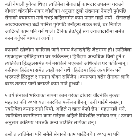
बढी नेपाली पुगेका थिए । त्यतिबेला सेनालाई कामदार उपलब्ध गराउने
दोधारा चाँदनीकै शंकर जोशीका अनुसार ठूलो संख्यामा नेपाली पुगेपछि
सेनाको क्याम्पमा मात्रै नभई बाहिरसमेत काम पाउन गाह्रो भयो । सेनालाई
आवश्यकभन्दा बढी मानिस पुगेपछि उनीहरू सडक खन्ने, घर निर्माण
आदिको काम पनि गर्न थाले । दैनिक डेढ/दुई सय ज्यालादारीमा समेत
काम गर्नुपर्ने बाध्यता आयो ।
कामको खोजीमा कारिगल जाने समय वैशाखदेखि जेठसम्म हो । त्यतिबेला
गएकाहरू दसैंतिहारमा घर फर्किन्छन् । हिउँदमा अत्यधिक चिसो हुने र
त्यतिबेला हिँडडुलसमेत गर्न नसकिने भएकाले अधिकांश घर फर्किन्छन् ।
कतिपय हिउँदमा समेत त्यहीं बस्ने गर्थे । हिउँदमा हिउँ अत्यधिक पर्ने
भएकाले हिँडडुल र सामान बोक्न सकिँदैन । क्याम्पमा बसेर सेनाका लागि
बरफ तताएर पानी बनाउने काम मात्रै हुन्थ्यो ।
५ वर्ष सेनाको भरियाका रूपमा काम गरेका दोधारा चाँदनीकै मुकेश
महतारा पनि २००७ यता कारगिल फर्केका छैनन् । उनी गाउँमै बस्छन् ।
‘त्यतिबेला कमाइ राम्रो थियो, अहिले त खास केही छैन,’ महताराले भने,
‘त्यतिबेला कारगिलमा काम गर्नेहरू अहिले विदेशतिर लागेका छन् ।’ उनका
अनुसार कतिपय भारतकै अन्य ठाउँतिर लागेका छन् ।
उसो त त्यतिबेला पनि सबैले सेनाको काम पाउँदैनथे । २००३ मा पनि