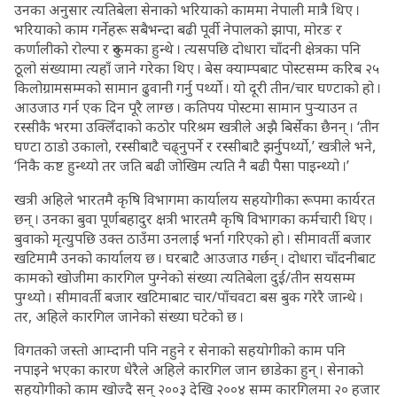
उनका अनुसार त्यतिबेला सेनाको भरियाको काममा नेपाली मात्रै थिए ।
भरियाको काम गर्नेहरू सबैभन्दा बढी पूर्वी नेपालको झापा, मोरङ र
कर्णालीको रोल्पा र रुकुमका हुन्थे । त्यसपछि दोधारा चाँदनी क्षेत्रका पनि
ठूलो संख्यामा त्यहाँ जाने गरेका थिए । बेस क्याम्पबाट पोस्टसम्म करिब २५
किलोग्रामसम्मको सामान ढुवानी गर्नु पर्थ्यो । यो दूरी तीन/चार घण्टाको हो ।
आउजाउ गर्न एक दिन पूरै लाग्छ । कतिपय पोस्टमा सामान पुर्‍याउन त
रस्सीकै भरमा उक्लिँदाको कठोर परिश्रम खत्रीले अझै बिर्सेका छैनन् । ‘तीन
घण्टा ठाडो उकालो, रस्सीबाटै चढ्नुपर्ने र रस्सीबाटै झर्नुपर्थ्यो,’ खत्रीले भने,
‘निकै कष्ट हुन्थ्यो तर जति बढी जोखिम त्यति नै बढी पैसा पाइन्थ्यो ।’
खत्री अहिले भारतमै कृषि विभागमा कार्यालय सहयोगीका रूपमा कार्यरत
छन् । उनका बुवा पूर्णबहादुर क्षत्री भारतमै कृषि विभागका कर्मचारी थिए ।
बुवाको मृत्युपछि उक्त ठाउँमा उनलाई भर्ना गरिएको हो । सीमावर्ती बजार
खटिमामै उनको कार्यालय छ । घरबाटै आउजाउ गर्छन् । दोधारा चाँदनीबाट
कामको खोजीमा कारगिल पुग्नेको संख्या त्यतिबेला दुई/तीन सयसम्म
पुग्थ्यो । सीमावर्ती बजार खटिमाबाट चार/पाँचवटा बस बुक गरेरै जान्थे ।
तर, अहिले कारगिल जानेको संख्या घटेको छ ।
विगतको जस्तो आम्दानी पनि नहुने र सेनाको सहयोगीको काम पनि
नपाइने भएका कारण धेरैले अहिले कारगिल जान छाडेका हुन् । सेनाको
सहयोगीको काम खोज्दै सन् २००३ देखि २००४ सम्म कारगिलमा २० हजार