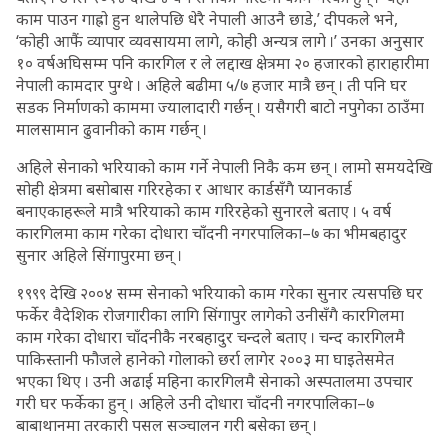
काम पाउन गाह्रो हुन थालेपछि धेरै नेपाली आउनै छाडे,’ दीपकले भने,
‘कोही आफैं व्यापार व्यवसायमा लागे, कोही अन्यत्र लागे ।’ उनका अनुसार
१० वर्षअघिसम्म पनि कारगिल र ले लद्दाख क्षेत्रमा २० हजारको हाराहारीमा
नेपाली कामदार पुग्थे । अहिले बढीमा ५/७ हजार मात्रै छन् । ती पनि घर
सडक निर्माणको काममा ज्यालादारी गर्छन् । यसैगरी बाटो नपुगेका ठाउँमा
मालसामान ढुवानीको काम गर्छन् ।
अहिले सेनाको भरियाको काम गर्ने नेपाली निकै कम छन् । लामो समयदेखि
सोही क्षेत्रमा बसोबास गरिरहेका र आधार कार्डसँगै प्यानकार्ड
बनाएकाहरूले मात्रै भरियाको काम गरिरहेको सुनारले बताए । ५ वर्ष
कारगिलमा काम गरेका दोधारा चाँदनी नगरपालिका–७ का भीमबहादुर
सुनार अहिले सिंगापुरमा छन् ।
१९९९ देखि २००४ सम्म सेनाको भरियाको काम गरेका सुनार त्यसपछि घर
फर्केर वैदेशिक रोजगारीका लागि सिंगापुर लागेको उनीसँगै कारगिलमा
काम गरेका दोधारा चाँदनीकै नरबहादुर चन्दले बताए । चन्द कारगिलमै
पाकिस्तानी फौजले हानेको गोलाको छर्रा लागेर २००३ मा घाइतेसमेत
भएका थिए । उनी अढाई महिना कारगिलमै सेनाको अस्पतालमा उपचार
गरी घर फर्केका हुन् । अहिले उनी दोधारा चाँदनी नगरपालिका–७
बाबाथानमा तरकारी पसल सञ्चालन गरी बसेका छन् ।