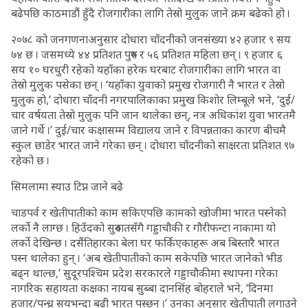
बढेपछि काठमाडौं हुँदै रोजगारीका लागि तेस्रो मुलुक जाने क्रम बढेको हो ।
२०७८ को जनगणनाअनुसार दोधारा चाँदनीको जनसंख्या ४२ हजार ९ सय
७४ छ । जसमध्ये ४४ प्रतिशत पुरुष र ५६ प्रतिशत महिला छन् । ९ हजार ६
सय १० घरधुरी रहेको यहाँका हरेक घरबाट रोजगारीका लागि भारत वा
तेस्रो मुलुक पसेका छन् । ‘यहाँका युवाको प्रमुख रोजगारी नै भारत र तेस्रो
मुलुक हो,’ दोधारा चाँदनी नगरपालिकाका प्रमुख किशोर लिम्बूले भने, ‘दुई/
चार वर्षयता तेस्रो मुलुक पनि जान थालेका छन्, नत्र अधिकांश युवा भारतमै
जाने गर्थे ।’ दुई/चार कक्षासम्म विद्यालय जाने र विपन्नताका कारण बीचमै
स्कुल छाडेर भारत जाने गरेका छन् । दोधारा चाँदनीको साक्षरता प्रतिशत ९७
रहेको छ ।
सिमलामा स्याउ टिप्न जाने बढे
चाडपर्व र खेतीपातीको काम सकिएपछि कामको खोजीमा भारत पस्नेको
लर्को नै लाग्छ । हिउँदको सुरुवातसँगै गड्डाचौकी र गौरीफन्टा नाकामा यो
लर्को देखिन्छ । दसैंतिहारका बेला घर फर्किएकाहरू अब बिस्तारै भारत
पस्न थालेका हुन् । ‘अब खेतीपातीको काम सकेपछि भारत जानेको भीड
बढ्न थाल्छ,’ सुदूरपश्चिम प्रदेश सरकारले गड्डाचौकीमा स्थापना गरेका
नागरिक सहायता कक्षका नायब सुब्बा दानसिंह बोहराले भने, ‘दिनमा
हजार/पन्ध्र सयभन्दा बढी भारत पस्छन् ।’ उनका अनुसार खेतीपाती लगाउने