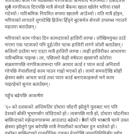
भरियाको काम गर्ने व्यक्तिको नागरिकता अनिवार्य मागिन्थ्यो । ठेकेदारले
सुरुमै नागरिकता दिएपछि मात्रै सेनाले बैंकमा खाता खोलेर भरिया राख्ने
गर्दथ्यो । पारिश्रमिक नियमित रूपमा खातामै आउँथ्यो । यति मात्रै होइन,
भरियाको लगाउने लुगादेखि हिउँमा हिँड्ने बुटसमेत सेनाले उपलब्ध गराउने
महतारा बताउँछन् ।
भरियाको काम गरेका दिन कामदारको हाजिरी लाग्छ । जोखिमयुक्त ठाउँ
भएमा एक पटकको पनि दुई/तीन पटक हाजिरी लाग्ने जोशी बताउँछन् ।
सजिलो ठाउँमा भए एउटा मात्रै हाजिरी लाग्छ । त्यही हाजिरीका आधारमा
पारिश्रमिक पाइन्छ । तर, पछिल्लो केही वर्षयता खासगरी कोरोना
संक्रमणपछि नागरिकताभन्दा पनि आधार कार्ड र प्यान कार्ड अनिवार्य
गरेपछि नेपालीलाई काम पाउन गाह्रो भएको हो । लामो समयदेखि सोही
क्षेत्रमा बसेर आधार कार्ड तथा प्यान कार्ड बनाएकाहरूले भने काम
पाइरहेको सुनार बताउँछन् ।
पहुँच बढेपछि आकर्षण
’६० को दशकको अन्तिमतिर दोधारा चाँदनी झोलुंगे पुलबाट भए पनि
देशको बाँकी भूभागसँग जोडिएको हो । त्यसपछि मात्रै हो, दोधारा चाँदनीका
बासिन्दाको महेन्द्रनगरसम्म आउजाउ बढेको । रुपैयाँ पनि भारु मात्रै चल्ने उक्त
क्षेत्रमा झोलुंगे पुल बनेपछि मात्रै नेपालीको कारोबार हुन थालेको हो ।
यहाँका बासिन्दाको राजनीतिक दलका नेतादेखि जनप्रतिनिधिसँग पहुँच