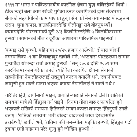
१९९९ मा भारत र पाकिस्तानबीच कारगिल क्षेत्रमा युद्ध चलिरहेको थियो ।
ठीक त्यही बेला काम खोज्दै पुगेका उनले कारगिलको द्रास सेक्टरमा
सेनाको सहयोगीको काम पाएका हुन् । सेनाको बेस क्याम्पबाट पोस्टहरूमा
रासन, लुगा कपडा, हातहतियारदेखि गोलीगट्ठा सबै बोक्नुपर्थ्यो ।
क्याम्पदेखि पोस्टसम्मको दूरी २/३ किलोमिटरदेखि ५ किलोमिटरसम्म
हुन्थ्यो । सामानको तौल र दूरीका आधारमा पारिश्रमिक पाइन्थ्यो ।
‘कमाइ राम्रै हुन्थ्यो, महिनामा २०/२५ हजार आउँथ्यो,’ दोधारा चाँदनी
नगरपालिका–९ का दिलबहादुर खत्रीले भने, ‘अप्ठ्यारा पोस्टहरूमा सामान
पुर्‍याउँदा योभन्दा राम्रो कमाइ हुन्थ्यो ।’ सन् २००४ देखि २००९ सम्म
कारगिलमा काम गरेका उनले त्यतिबेला कारगिल क्षेत्रमा सेनाको
सहयोगीमा नेपालीहरूलाई राख्नुको कारण बताउँदै भने, ‘स्थानीयबाट
जासुसी हुन सक्ने खतरा भएका कारण नेपालीलाई नै राख्ने गर्थे ।’
चारैतिर हिउँ, दायाँबायाँ माइन, अगाडि–पछाडि सेनाको टोली । रातिको
समयमा मात्रै हो हिँडडुल गर्न पाइने । दिनमा गोला बारुद र फायरिङ हुने
भएकाले रातिको समयमा हिउँजस्तै रंगका कपडा लगाएर हिँड्नुपर्ने उनले
बताए । ‘रातिको समयमा भारी बोक्दा बादलको छाया देख्दासमेत
डराउँथ्यौं,’ खत्रीले भने, ‘रातिमा पनि बम–गोला पड्किरहन्थ्यो, हिँडडुल गर्दा
ट्र्याक छाडे माइनमा परेर मृत्यु हुने जोखिम हुन्थ्यो ।’