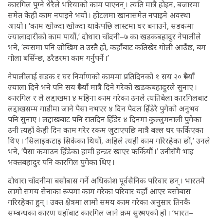
कारगिल पुग्ने धेरैले भरियाको काम पाएनन् । त्यति मात्रै होइन, बजारमा
समेत केही काम नपाइने भयो । होटलमा खानासमेत नपाइने अवस्था
आयो । ‘काम खोज्दा खोज्दा थाकेपछि लास्टमा घर बनाउने, सडकमा
ज्यालादारीको काम पायौं,’ दोधारा चाँदनी–७ का खडकबहादुर नेपालीले
भने, ‘त्यसमा पनि जोखिम त उस्तै हो, कहाँबाट कतिखेर गोली आउँछ, बम
गोला बर्सिन्छ, डरैडरमा काम गर्नुपर्ने ।’
नेपालीलाई सडक र घर निर्माणको काममा प्रतिदिनको १ सय २० रुपैयाँ
ज्याला दिने भने पनि सय रुपैयाँ मात्रै दिने गरेको खडकबहादुरले सुनाए ।
कारगिल र ले लद्दाखमा ४ महिना काम गरेका उनले त्यतिबेला कारगिलबाट
लद्दाखसम्म गाडीमा जाने पैसा नभएर ४ दिन पैदल हिँडेरै पुगेको अनुभव
पनि सुनाए । लद्दाखबाट पनि रातदिन हिँडेर ४ दिनमा कुल्लुमनाली पुगेका
उनी त्यहाँ केही दिन काम गरेर रकम जुटाएपछि मात्रै बल्ल घर फर्किएका
थिए । ‘सिलाइकटाइ सिकेका थियौं, अहिले त्यही काम गरिरहेका छौं,’ उनले
भने, ‘पैसा कमाउन हिँडेका हामी हन्डर खाएर फर्कियौं ।’ उनीसँगै भाइ
भक्तबहादुर पनि कारगिल पुगेका थिए ।
दोधारा चाँदनीमा बसोबास गर्ने अधिकांश पूर्वसैनिक परिवार छन् । भारतमै
लामो समय सेनाका रूपमा काम गरेका परिवार यहाँ आएर बसोबास
गरिरहेका हुन् । उक्त क्षेत्रमा लामो समय काम गरेका अनुसार तिनकै
सम्बन्धका कारण यहाँबाट कारगिल जाने क्रम सुरु भएको हो । ‘भारत–