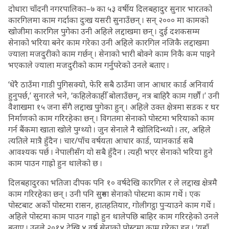
दोधारा चाँदनी नगरपालिका–७ का ५३ वर्षीय दिलबहादुर सुनार भारतको
कारगिलमा काम गर्दाका दुःख यसरी सुनाउँछन् । सन् २००० मा कामको
खोजीमा कारगिल पुगेका उनी अहिले लद्दाखमा छन् । दुई दशकसम्म
सेनाको भरिया बनेर काम गरेका उनी अहिले कारगिल नजिकै लद्दाखमा
ज्याला मजदुरीको काम गर्छन् । सेनाको भारी बोक्ने काम निकै कम पाइने
भएकाले ज्याला मजदुरीको काम गर्नुपरेको उनले बताए ।
‘धेरै ठाउँमा गाडी पुगिसक्यो, फेरि सबै ठाउँमा जान आधार कार्ड अनिवार्य
हुनुपर्छ,’ सुनारले भने, ‘कहिलेकाहीँ बोलाउँछन्, नत्र बाहिरै काम गर्छौं ।’ उनी
वैशाखमा १५ जना सँगै लद्दाख पुगेका हुन् । अहिले उक्त क्षेत्रमा सडक र घर
निर्माणको काम गरिरहेका छन् । विगतमा सेनाको पोस्टमा भरियाको काम
गर्न बैंकमा खाता खोले पुग्थ्यो । जुन सेनाले नै खोलिदिन्थ्यो । तर, अहिले
त्यतिले मात्रै हुँदैन । चार/पाँच वर्षयता आधार कार्ड, प्यानकार्ड सबै
आवश्यक पर्छ । नेपालीसँग यो सबै हुँदैन । त्यही भएर सेनाको भरिया हुने
काम पाउन गाह्रो हुन थालेको छ ।
दिलबहादुरका भतिजा दीपक पनि १० वर्षदेखि कारगिल र ले लद्दाख क्षेत्रमै
काम गरिरहेका छन् । उनी पनि सुरुमा सेनाको पोस्टमा काम गर्थे । एक
पोस्टबाट अर्को पोस्टमा रासन, हातहतियार, गोलीगट्ठा पुर्‍याउने काम गर्थे ।
अहिले पोस्टमा काम पाउन गाह्रो हुन थालेपछि बाहिर काम गरिरहेको उनले
बताए । उनले २०१४ देखि ४ वर्ष सेनाको पोस्टमा काम गरेका हुन् । ‘यहाँ