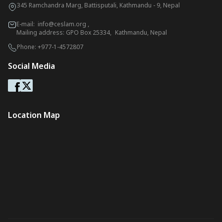
345 Ramchandra Marg, Battisputali, Kathmandu - 9, Nepal
E-mail:
info@ceslam.org
,
Mailing address: GPO Box 25334, Kathmandu, Nepal
Phone:
+977-1-4572807
Social Media
Location Map