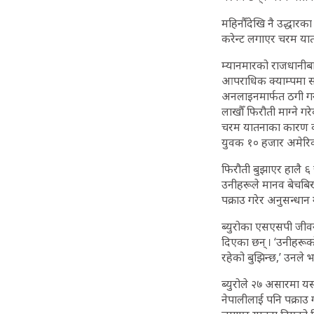
महिनौँदेखि नै उद्धार
करेन्ट लगाएर चरम यातना
म्यानमारको राजधानीबा
आपराधिक क्याम्पमा सय
अनलाइनमार्फत ठगी गर्
लाखौँ फिरौती माग्ने ग
चरम यातनाका कारण कत
युवक १० हजार अमेरिकी
फिरौती बुझाएर हालै ६
उनीहरूले मानव बेचबिख
पक्राउ गरेर अनुसन्धान
ब्युरोका एसएसपी जीवन
दिएका छन् । ‘उनीहरूको 
रहेको बुझिन्छ,’ उनले 
ब्युरोले २७ असारमा यस
नेपालीलाई पनि पक्राउ