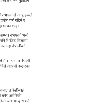
िएका छन् भने बुझाउन
क्षेत्र भएकाले आफूहरूले
योग गर्न नदिने र
 गरेका छन् ।
र सम्भव नभएको भन्दै
 पनि भिजिट भिसामा
 नसक्दा नेपालीको
जनौँ कम्पनीमा नेपाली
ेरैले आफ्नो उद्धारका
मानबाट त केहीलाई
टी बनेर अमेरिकी
ियो च्याटमा कुरा गर्न