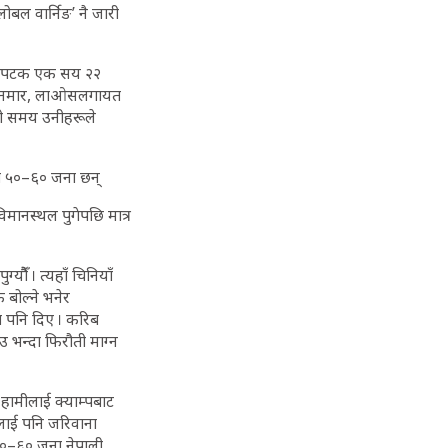
बल वार्निङ’ नै जारी
 एकैपटक एक सय २२
म्यानमार, लाओसलगायत
ो समय उनीहरूले
अझै ५०–६० जना छन्
विमानस्थल पुगेपछि मात्र
यौैँ । त्यहाँ चिनियाँ
 बोल्ने भनेर
सा पनि दिए । करिब
 भन्दा फिरौती माग्न
हामीलाई क्याम्पबाट
लाई पनि जरिवाना
 ५०–६० जना नेपाली