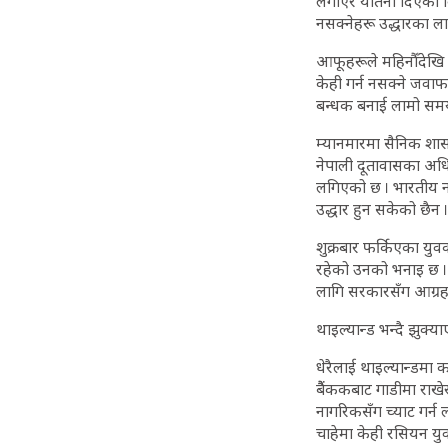
लगाएर यातना दिएको वि
नसक्नेहरू उद्धारका ल
आफूहरूले महिनौँदेखि म्
केही गर्न नसक्ने जवा
बन्धक बनाई लामो समय 
म्यानमारमा सैनिक शासन
नेपाली दूतावासका अध
लगिएको छ । भारतीय ना
उद्धार हुन सकेको छैन ।
शुक्रबार फर्किएका युव
रहेको उनको भनाइ छ । ध
लागि सरकारसँग आग्रह 
थाइल्यान्ड भन्दै झुक्य
धेरैलाई थाइल्यान्डमा
बैैंककबाट गाडीमा राखे
नागरिकसँग च्याट गर्न ल
चाहेमा केही रसियन यु