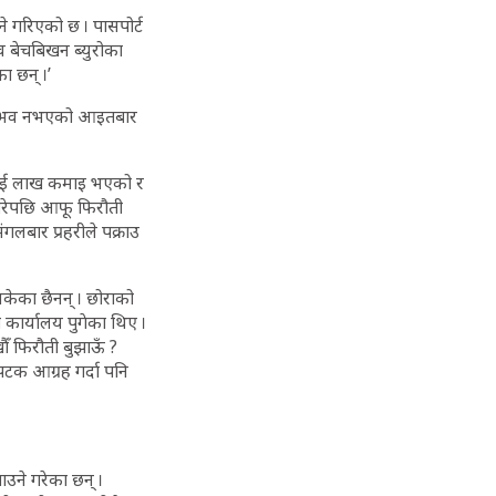
े गरिएको छ । पासपोर्ट
व बेचबिखन ब्युरोका
ा छन् ।’
ि सम्भव नभएको आइतबार
ा दुई लाख कमाइ भएको र
गरेपछि आफू फिरौती
गलबार प्रहरीले पक्राउ
केका छैनन् । छोराको
कार्यालय पुगेका थिए ।
ौँ फिरौती बुझाऊँ ?
–पटक आग्रह गर्दा पनि
उने गरेका छन् ।