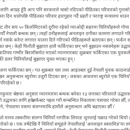
का लागि आग्रह हुँदै आए पनि सरकारले चासो नदिएको पीडितका परिवारको गुनास
 दिन थालेपछि पीडितका परिवार हारगुहार गर्दै प्रहरी र परराष्ट्र मन्त्रालय धाउन
ट तीन सय ५० किलोमिटरको दूरीमा रहेको म्याओद्दी सहरमा चिनियाँहरूले गोप्
ौँ नेपाली बन्धक छन् । त्यहाँ उनीहरूलाई अनलाइन ठगीका काममा लगाउने गरि
न नसके करेन्ट लगाएर यातना दिने गरिएको पीडितहरूले बताएका छन् । फर्कन खो
रेका छन् । केही फिरौती बुझाएर हालै फर्किएका छन् भने बुझाउन नसक्नेहरू उद्धार
िपय गम्भीर बिरामीसमेत भएको म्यानमारबाट शुक्रबार फर्किएका एक युवकले
 डलर चिनियाँलाई बुझाएर मुक्त भएका हुन् ।
 जना फर्किएका छन् । गत शुक्रबार चार तथा आइतबार दुई नेपाली युवक काठमाडौं
न अनुसन्धान ब्युरोमा उजुरी दिएका छन् । जसका आधारमा ब्युरोले एक चिनिय
 गरिरहेको छ ।
कुमार श्रेष्ठका अनुसार म्यानमारमा बन्धक बनेका १३ जनाका परिवारले उद्धारक
उद्धारका लागि हाम्रोतर्फबाट पहल गरी सम्बन्धित निकायमा पत्राचार गरेका छौँ, त
भने, ‘नेपालमा यसमा संलग्नमाथि हामीले अनुसन्धान अघि बढाएका छौँ ।’
्तो मानव तस्करीमा संलग्न चिनियाँ नागरिक लियाङ जुनलाई पक्राउ गरेको थियो 
 गरेको छ । एक वर्षदेखि नै चिनियाँ समूहले नेपालीलाई ‘अनलाइन स्क्यामिङ’मा 