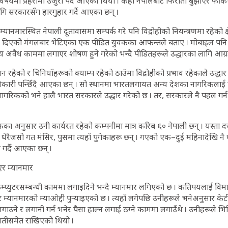
षयमा प्रहरीमा उजुरी पर्दै आएको थियो । केही नेपालबाट फिरौती बुझाएर फर्क
ागि सरकारसँग हारगुहार गर्दै आएका छन् ।
यानमारस्थित नेपाली दूतावासमा सम्पर्क गरे पनि विद्रोहीको नियन्त्रणमा रहेको 
फ दिएको मंगलबार भेटिएका एक पीडित युवकका आफन्तले बताए । मोबाइल पनि प्र
अवैध काममा लगाएर शोषण हुने गरेको भन्दै पीडितहरूले उद्धारका लागि आग्रह
 रहेको र चिनियाँहरूको क्याम्प रहेको ठाउँमा विद्रोहीको प्रभाव रहेकाले उद्धा
िकारी पन्छिँदै आएका छन् । सो स्थानमा भारतलगायत अन्य देशका नागरिकलाई
गरिकको भने हालै भारत सरकारले उद्धार गरेको छ । तर, सरकारले नै पहल गर्न
कका अनुसार उनी कार्यरत रहेको कम्पनीमा मात्र करिब ६० नेपाली छन् । यस्ता दर्
ेरैजसो गत मंसिर, पुसमा त्यहाँ पुगेकाहरू छन् । गएको एक–दुई महिनादेखि नै ध
गर्दै आएका छन् ।
ाएर म्यानमार
 कम्प्युटरसम्बन्धी काममा लगाइदिने भन्दै म्यानमार लगिएको छ । कतिपयलाई वि
र म्यानमारको म्याओद्दी पुर्‍याइएको छ । त्यहाँ लगेपछि उनीहरूले भनेअनुसार के
गाउने र लगानी गर्न भनेर पैसा हाल्न लगाई ठग्ने काममा लगाउँथे । उनीहरूले भिड
वतीसमेत राखिएको थियो ।