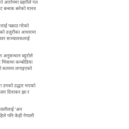
ो आरोपमा प्रहरीले गत
बाट बन्धक बनेको मानव
लाई पक्राउ गरेको
डितको उजुरीका आधारमा
नपावर सञ्चालकलाई
नुसन्धान ब्युरोले
ट भिसामा कम्बोडिया
गीको काममा लगाइएको
मा उनको उद्धार भएको
िसर दिवाकर झा र
ेपालीलाई ‘अन
िले पनि केही नेपाली