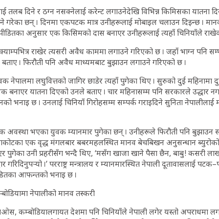
 तलब दिने र ठग्न नसक्नेलाई करेन्ट लगाउनेदेखि विभिन्न किमिसका यातना दिन
 लिने गरेका छन् । दिनमा एकपटक मात्र उनीहरूलाई मोबाइल चलाउन दिइन्छ । मान
, ‘पीडितका अनुसार एक किसिमको दास बनाएर उनीहरूलाई त्यहाँ चिनियाँले राखेक
क्याम्पभित्र राखेर त्यसरी अवैध काममा लगाउने गरिएको छ । जहाँ भाग्न पन
 बताए । फिरौती पनि अवैध माध्यमबाट बुझाउन लगाउने गरिएको छ ।
 नेपालमा लघुवित्तको जागिर छाडेर त्यहाँ पुगेका थिए । सुरुको दुई महिनाम
्धक बनाएर यातना दिएको उनले बताए । चार महिनासम्म पनि सरकारले उद्धार न
ो भनाइ छ । उनलाई चिनियाँ गिरोहसम्म सम्पर्क गराइदिने सुनिता नेपालीलाई मं
 अवस्था भएका युवक म्यानमार पुगेका छन् । उनीहरूले फिरौती पनि बुझाउन स
 नुवाकोटका एक वृद्ध मंगलबार बबरमहलस्थित मानव बेचबिखन अनुसन्धान ब्युरोको 
 पुगेका उनी प्रहरीसँग भन्दै थिए, ‘मसँग खाजा खाने पैसा छैन, बाबु ! कसरी लाख
 गरिदिनुपर्‍यो ।’ परराष्ट्र मन्त्रालय र म्यानमारस्थित नेपाली दूतावासलाई पटक
ीडितका आफन्तको भनाइ छ ।
्बोडियामा नेपालीको मानव तस्करी
 लाओस, कम्बोडियालगायत देशमा पनि चिनियाँले नेपाली लगेर यस्तो अपराधमा लगा