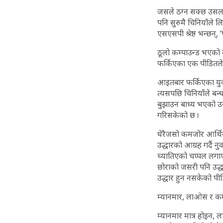
जसले ठग्न सक्छ उसलाई
पनि सुरुमै चिनियाँले
एसएसपी श्रेष्ठ भन्छन्
ठूलो कम्पाउन्ड भएको 
फर्किएका एक पीडितले
आइतबार फर्किएका युवक
त्यसपछि चिनियाँले बन
बुझाउन बाध्य भएको उनक
गरिसकेको छ ।
धेरैजसो कमजोर आर्थिक
उद्धारको आग्रह गर्दै
च्यातिएको चप्पल लगाएर
छोराको जसरी पनि उद्धार
उद्धार हुन नसकेको प
म्यानमार, लाओस र कम
म्यानमार मात्र होइन,