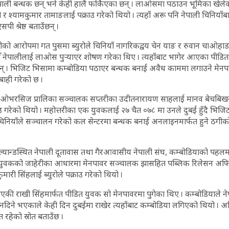
ाली बन्धक छन् भने केही हालै फर्किएका छन् । लाओसमा पठाउन भूमिका खेलेक
र श्यामकुमार तामाङलाई पक्राउ गरेको थियो । त्यहाँ अरू पनि नेपाली चिनियाँ
ी श्रेष्ठ बताउँछन् ।
ो आरोपमा गत पुसमा ब्युरोले चिनियाँ नागरिकद्वय चेन याङ र रुवान चाओहाङ
नौँ नेपालीलाई लाओस पुर्‍याएर शोषण गरेका थिए । त्यहाँबाट भागेर आएका पी
 हुन् । भिजिट भिसामा कम्बोडिया पठाएर बन्धक बनाई अवैध काममा लगाउने मे
रबाही गरेको छ ।
ओभरसिज प्रालिका सञ्चालक सप्तरीका उदीतनारायण साहलाई मानव बेचबिखन अ
उ गरेको थियो । महोत्तरीका एक युवकलाई २७ चैत ०७८ मा उनले दुबई हुँदै भिजि
हाँ चिनियाँले सञ्चालन गरेको कल सेन्टरमा बन्धक बनाई अनलाइनमार्फत हुने ठ
ल्यान्डस्थित नेपाली दूतावास तथा गैरआवासीय नेपाली संघ, कम्बोडियाको पहल
का युवकको जाहेरीका आधारमा मेनपावर सञ्चालक झासहित पब्लिक रिलेसन अफ
 कुमारी सिंहलाई ब्युरोले पक्राउ गरेको थियो ।
की राखी सिंहमार्फत पीडित युवक सो मेनपावरमा पुगेका थिए । कम्बोडियाले न
िने भएकाले केही दिन दुबईमा राखेर त्यहाँबाट कम्बोडिया लगिएको थियो । अह
 रहेको स्रोत बताउँछ ।