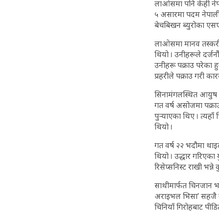
लाओसमा पनि केही नेप
५ असारमा पदम नेपाली 
बेचबिखन ब्युरोका एसएसप
लाओसमा मानव तस्करीक
थियो । उनीहरूले दर्ज
उनीहरू पक्राउ परेका
प्रहरीले पक्राउ गरी का
सिनामंगलस्थित आयुष 
गत वर्ष असोजमा पक्रा
पुर्‍याएका थिए । त्य
थियो ।
गत वर्ष २२ भदौमा थाइ
थियो । उद्धार गरिए
रिसेप्सनिस्ट राखी भन्ने
साथीमार्फत चिनजान भए
अराइभल भिसा’ सहजै नद
चिनियाँ गिरोहबाट पीडित