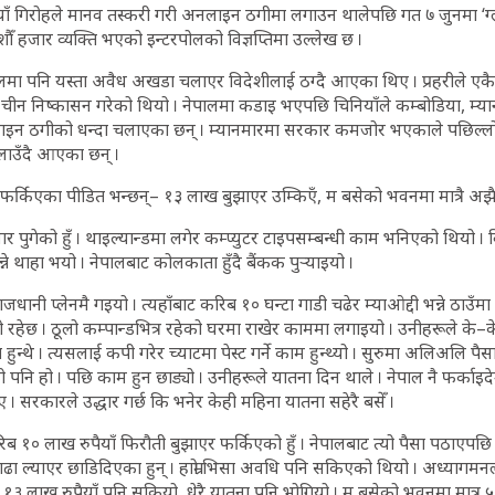
ाँ गिरोहले मानव तस्करी गरी अनलाइन ठगीमा लगाउन थालेपछि गत ७ जुनमा ‘ग्लो
ौँ हजार व्यक्ति भएको इन्टरपोलको विज्ञप्तिमा उल्लेख छ ।
पालमा पनि यस्ता अवैध अखडा चलाएर विदेशीलाई ठग्दै आएका थिए । प्रहरीले
ेर चीन निष्कासन गरेको थियो । नेपालमा कडाइ भएपछि चिनियाँले कम्बोडिया, 
ाइन ठगीको धन्दा चलाएका छन् । म्यानमारमा सरकार कमजोर भएकाले पछिल्ल
चलाउँदै आएका छन् ।
डौं फर्किएका पीडित भन्छन्– १३ लाख बुझाएर उम्किएँ, म बसेको भवनमा मात्रै 
ार पुगेको हुँ । थाइल्यान्डमा लगेर कम्प्युटर टाइपसम्बन्धी काम भनिएको थियो । 
े थाहा भयो । नेपालबाट कोलकाता हुँदै बैंकक पुर्‍याइयो ।
धानी प्लेनमै गइयो । त्यहाँबाट करिब १० घन्टा गाडी चढेर म्याओद्दी भन्ने ठाउँमा पुग्
तो रहेछ । ठूलो कम्पान्डभित्र रहेको घरमा राखेर काममा लगाइयो । उनीहरूले के–के
हुन्थे । त्यसलाई कपी गरेर च्याटमा पेस्ट गर्ने काम हुन्थ्यो । सुरुमा अलिअलि पै
ि हो । पछि काम हुन छाड्यो । उनीहरूले यातना दिन थाले । नेपाल नै फर्काइदेउ
 । सरकारले उद्धार गर्छ कि भनेर केही महिना यातना सहेरै बसेँ ।
१० लाख रुपैयाँ फिरौती बुझाएर फर्किएको हुँ । नेपालबाट त्यो पैसा पठाएपछि 
ा ल्याएर छाडिदिएका हुन् । हाम्रो भिसा अवधि पनि सकिएको थियो । अध्यागमन
रिब १३ लाख रुपैयाँ पनि सकियो, धेरै यातना पनि भोगियो । म बसेको भवनमा मात्र