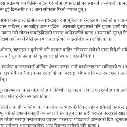
इरस संक्रमण थप फैलिन नदिन गरेको सावधानीलाई बेवास्ता गर्ने २० नेपाली कामद
ा दुई दिनअघि र १८ जना सोमबार फिर्ता भएका हुन् ।
समय कामदारलाई सेल्फ क्वारेन्टाइन र सामूहिक क्वरेन्टाइनमा राखेको छ । कामद
 जान पाउँछन् । तर बाहिर जान पाइँदैन । त्यसबारे दूतावासले पनि सूचना जारी गर
काले पक्राउ गरी स्वेदश फर्काइदिएको परराष्ट्र अधिकारीले बताए । कतारको सुरक्ष
परीक्षण गर्दा ज्वरो देखिएका ७ जनालाई भने आइसोलेसनमा राखिएको छ ।
 ओमान, बहराइन र कुवेतले पनि घरबाट बाहिर ननिस्कन स्वदेशी एवम् विदेशी स
सबारे सूचना प्रवाह गर्न दूतावासलाई पत्राचार गरेको थियो ।
कार्यरत कामदारलाई जोखिम क्षेत्रमा नजान भन्दै क्वारेन्टाइनमा राखिएको छ ।
्षेत्रभित्रै क्वारेन्टाइन बनाएर राखिएको परराष्ट्र अधिकारीले बताएका छन् । उनीह
न् ।
ुरक्षा व्यवस्था कडा गरिएको छ । विदेशी आउजाउमा रोक लगाइएको छ । साउदी 
िना जानेलाई रोक लगाइएको छ ।
 कोही न कोही व्यक्तिमा कोरोनाको शंका भएपछि निकट रहेका सबैलाई क्वारेन्ट
 बसेको देशको कानुनी व्यवस्थाबारे सेचत हुन जानकारी गराउन परराष्ट्रले खा
र गरेको परराष्ट्र मन्त्रालयका प्रवक्ता भरतराज पौड्यालले जानकारी दिए ।दूतावा
 यसमा सचेतना अपनाउनुबाहेक अन्य विकल्प नरहेको पनि बताए ।