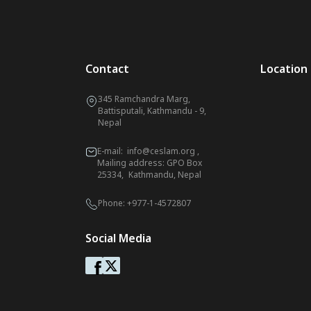
Contact
Location
345 Ramchandra Marg,
Battisputali, Kathmandu - 9,
Nepal
E-mail:
info@ceslam.org
,
Mailing address: GPO Box
25334, Kathmandu, Nepal
Phone:
+977-1-4572807
Social Media