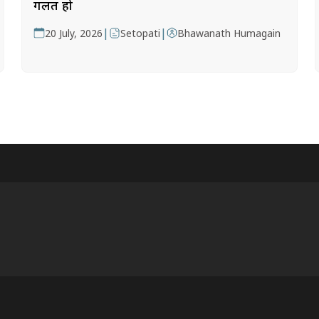
गलत हो
|
|
20 July, 2026
Setopati
Bhawanath Humagain