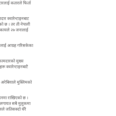
ारलाई कतारले फिर्ता
ार क्वारेन्टाइनबाट
ेको छ । तर ती नेपाली
ा निकायले २७ जनालाई
बैलाई आग्रह गरिसकेका
 कामदारको मुख्य
रू क्वारेन्टाइनबाटै
अरेबियाले मुस्लिमको
ाइनमा राखिएको छ ।
डीलगायत सबै मुलुकमा
सले जतिसक्दो धेरै