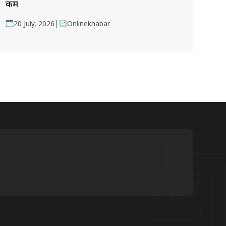
कम
|
20 July, 2026
Onlinekhabar