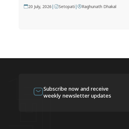
|
|
20 July, 2026
Setopati
Raghunath Dhakal
Subscribe now and receive
weekly newsletter updates