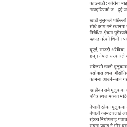
काठमाडौं : कोरोना भा
पठाइदिएको छ । दुई जन
खाडी मुलुकले पछिल्लो 
सीधै काम गर्ने स्थानमा
निषेधित क्षेत्रमा पुगे
पक्राउ गरेको थियो । 
यूएई, साउदी अरेबिया,
छन् । नेपाल सरकारले य
सबैजसो खाडी मुलुकमा 
बसोबास स्थल औद्योगिक क
काममा आउने–जाने गर्छ
खाडीका सबै मुलुकमा स
पवित्र स्थल मक्का मद
नेपाली रहेका मुलुकमा
नेपाली कामदारलाई आफू
रहेका नियोगलाई पत्राचा
सूचना प्रवाह नै गरेर