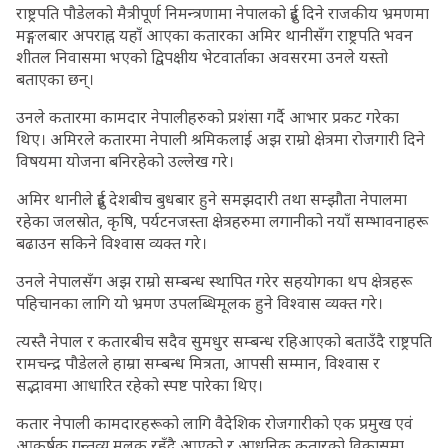
राष्ट्रपति पौडेलको मैत्रीपूर्ण निमन्त्रणामा नेपालको दुई दिने राजकीय भ्रमणमा
मङ्गलबार अपराह्न यहाँ आएका कतारका अमिर थानीसँग राष्ट्रपति भवन
शीतल निवासमा भएको द्विपक्षीय भेटवार्ताका अवसरमा उनले यस्तो
बताएका छन्।
उनले कतारमा कामदार नेपालीहरुको प्रशंसा गर्दै आभार प्रकट गरेका
थिए। अमिरले कतारमा नेपाली श्रमिकलाई अझ राम्रो क्षेत्रमा रोजगारी दिने
विषयमा योजना बनिरहेको उल्लेख गरे।
अमिर थानीले दुई देशबीच बुधबार हुने समझदारी तथा सम्झौता नेपालमा
रहेका जलस्रोत, कृषि, पर्यटनजस्ता क्षेत्रहरुमा लगानीको नयाँ सम्भावनाहरू
बढाउन सकिने विश्वास व्यक्त गरे।
उनले नेपालसँग अझ राम्रो सम्बन्ध स्थापित गरेर सहयोगका थप क्षेत्रहरू
पहिचानका लागि यो भ्रमण उपलब्धिमूलक हुने विश्वास व्यक्त गरे।
त्यस्तै नेपाल र कतारबीच सदैव सुमधुर सम्बन्ध रहिआएको बताउँदै राष्ट्रपति
रामचन्द्र पौडेलले हाम्रा सम्बन्ध मित्रता, आपसी सम्मान, विश्वास र
सद्भावमा आधारित रहेको स्पष्ट पारेका थिए।
कतार नेपाली कामदारहरूको लागि वैदेशिक रोजगारीको एक प्रमुख एवं
आकर्षक गन्तव्य मुलुक रहँदै आएको र आधुनिक कतारको विकासमा