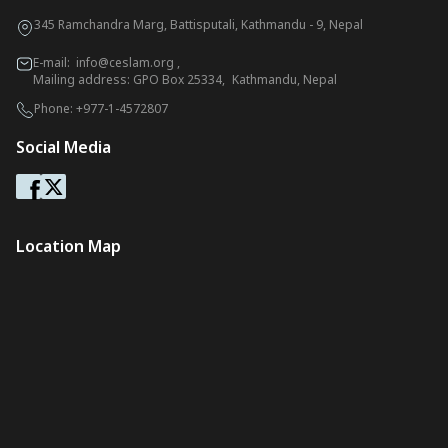
345 Ramchandra Marg, Battisputali, Kathmandu - 9, Nepal
E-mail:
info@ceslam.org
,
Mailing address: GPO Box 25334, Kathmandu, Nepal
Phone:
+977-1-4572807
Social Media
Location Map