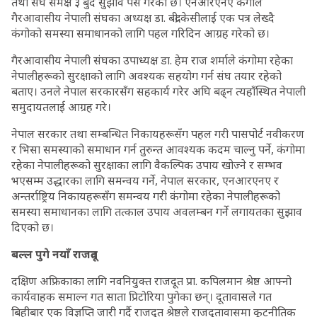
तथा संघ समक्ष ३ बुँदे सुझाव पेस गरेको छ। एनआरएनए कंगोले
गैरआवासीय नेपाली संघका अध्यक्ष डा. बद्री केसीलाई एक पत्र लेख्दै
कंगोको समस्या समाधानको लागि पहल गरिदिन आग्रह गरेको छ।
गैरआवासीय नेपाली संघका उपाध्यक्ष डा. हेम राज शर्माले कंगोमा रहेका
नेपालीहरूको सुरक्षाको लागि अवश्यक सहयोग गर्न संघ तयार रहेको
बताए। उनले नेपाल सरकारसँग सहकार्य गरेर अघि बढ्न त्यहाँस्थित नेपाली
समुदायतलाई आग्रह गरे।
नेपाल सरकार तथा सम्बन्धित निकायहरूसँग पहल गरी पासपोर्ट नवीकरण
र भिसा समस्याको समाधान गर्न तुरुन्त आवश्यक कदम चाल्नु पर्ने, कंगोमा
रहेका नेपालीहरूको सुरक्षाका लागि वैकल्पिक उपाय खोज्ने र सम्भव
भएसम्म उद्धारका लागि समन्वय गर्ने, नेपाल सरकार, एनआरएनए र
अन्तर्राष्ट्रिय निकायहरूसँग समन्वय गरी कंगोमा रहेका नेपालीहरूको
समस्या समाधानका लागि तत्काल उपाय अवलम्बन गर्ने लगायतका सुझाव
दिएको छ।
बल्ल पुगे नयाँ राजदूत
दक्षिण अफ्रिकाका लागि नवनियुक्त राजदूत प्रा. कपिलमान श्रेष्ठ आफ्नो
कार्यवाहक समाल्न गत साता प्रिटोरिया पुगेका छन्। दूतावासले गत
बिहीबार एक विज्ञप्ति जारी गर्दै राजदूत श्रेष्ठले राजदूतावासमा कूटनीतिक