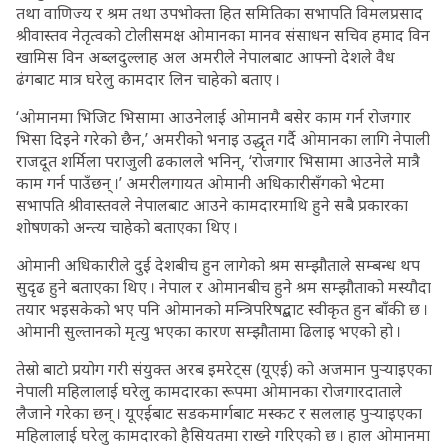
तथा वाणिज्य र श्रम तथा उपभोक्ता हित समितिका सभापति विमलप्रसाद
श्रीवास्तव नेतृत्वको टोलीसमक्ष ओमानका मानव संसाधन सचिव हमाद विन
खामिस विन अब्लदुल्लाह अल अमरीले नेपालबाट आफ्नो देशले वैध
ढंगबाट मात्र घरेलु कामदार लिन चाहेको बताए ।
‘ओमानमा भिजिट भिसामा आउनेलाई ओमानमै बसेर काम गर्न रोजगार
भिसा दिइने गरेको छैन,’ अमरीको भनाइ उद्धृत गर्दै ओमानका लागि नेपाली
राजदूत शर्मिला पराजुली ढकालले भनिन्, ‘रोजगार भिसामा आउनेले मात्रै
काम गर्न पाउँछन् ।’ अमरीलगायत ओमानी अधिकारीसँगको भेटमा
सभापति श्रीवास्तवले नेपालबाट आउने कामदारमाथि हुने सबै प्रकारका
शोषणको अन्त्य चाहेको बताएका थिए ।
ओमानी अधिकारीले दुई देशबीच हुन लागेको श्रम सम्झौताले सम्बन्ध थप
सुदृढ हुने बताएका थिए । नेपाल र ओमानबीच हुने श्रम सम्झौताको मस्यौदा
तयार भइसकेको भए पनि ओमानको मन्त्रिपरिषद्बाट स्वीकृत हुन बाँकी छ ।
ओमानी सुल्तानको मृत्यु भएका कारण सम्झौतामा ढिलाइ भएको हो ।
तेस्रो बाटो प्रयोग गरी संयुक्त अरब इमरेट्स (यूएई) को अजमान पुर्‍याइएका
नेपाली महिलालाई घरेलु कामदारका रूपमा ओमानका रोजगारदाताले
लैजाने गरेका छन् । यूएईबाट सडकमार्गबाट मस्कट र सललाह पुर्‍याइएका
महिलालाई घरेलु कामदारको हैसियतमा राख्ने गरिएको छ । हाल ओमानमा