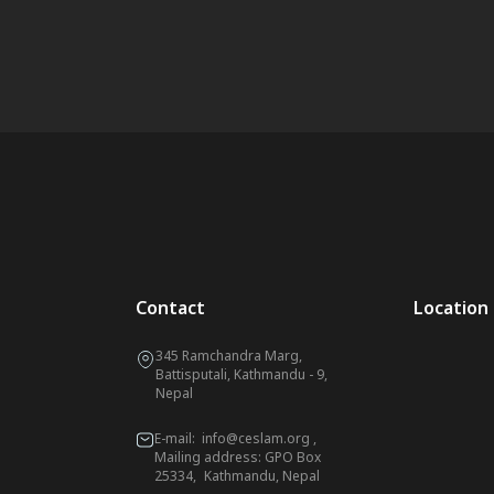
Contact
Location
345 Ramchandra Marg,
Battisputali, Kathmandu - 9,
Nepal
E-mail:
info@ceslam.org
,
Mailing address: GPO Box
25334, Kathmandu, Nepal