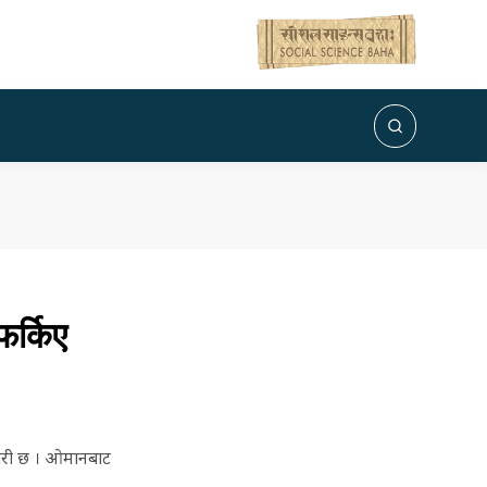
र्किए
जारी छ । ओमानबाट