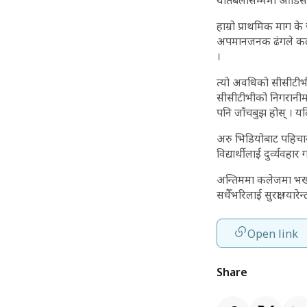
यतिबेलासम्ममा ओडिसा
हाम्रो प्राथमिक माग के
अपमानजनक ढंगले कलेजब
।
त्यो अवधिको सीसीटीभी 
सीसीटीभीको निगरानीमा
पनि जाँचबुझ होस् । यदि
अरु भिडियोबाट पहिचान
विद्यार्थीलाई दुर्व्यवह
अन्तिममा कलेजमा भर्खरै
सधैँभरिलाई सुरक्षा ग्यारे
Open link
Share