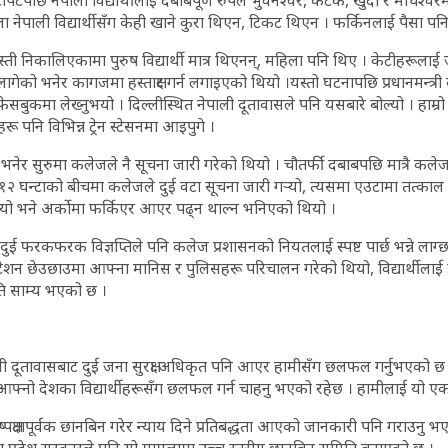
पछि नेपाली विद्यार्थीलाई दबाबपूर्ण रुपले भुवनेश्वर, कटक, खुर्दा र माँचेश्वरमा
ला नेपाली विद्यार्थीसँग केही खाने कुरा थिएन, टिकट थिएन । फर्किनलाई पैसा पन
ी निकालिएकामा पुरुष विद्यार्थी मात्र थिएनन्, महिला पनि थिए । केटीहरूला
लागेको भनेर कागजमा हस्ताक्षर गर्न लगाइएको थियो ।यस्तो घटनापछि प्रधानमन्त्र
सबुकमा लेख्नुभयो । दिल्लीस्थित नेपाली दूतावासले पनि यसबारे बोल्यो । हाम्रो
 पनि विभिन्न ट्रेन स्टेसनमा आइपुगे ।
भनेर सुरुमा कलेजले नै सूचना जारी गरेको थियो । चौतर्फी दबाबपछि मात्रै कले
१२ घन्टाको बीचमा कलेजले दुई वटा सूचना जारी गर्‍यो, त्यसमा एउटामा तत्काल 
थियो भने अर्कोमा फर्किएर आएर पढ्न थाल्न भनिएको थियो ।
 फरकफरक विज्ञप्तिले पनि कलेज प्रशासनको नियतलाई स्पष्ट पार्छ भन्ने लाग्छ 
ेशन छेउछाउमा आफ्ना मानिस र पुलिसहरू परिचालन गरेको थियो, विद्यार्थीलाई
िति साम्य भएको छ ।
ी दूतावासबाट दुई जना सुरक्षा अधिकृत पनि आएर हामीसँग छलफल गर्नुभएको छ 
आफ्नो देशका विद्यार्थीहरूसँग छलफल गर्न चाहनु भएको रहेछ । हामीलाई यो एकदम
ष्पक्षतापूर्वक छानबिन गरेर न्याय दिने प्रतिबद्धता आएको जानकारी पनि गराउनु 