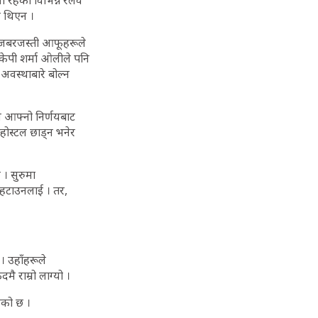
 रहेको विभिन्न रेलवे
ि थिएन ।
ई जबरजस्ती आफूहरूले
ी केपी शर्मा ओलीले पनि
 अवस्थाबारे बोल्न
ज आफ्नो निर्णयबाट
होस्टल छाड्न भनेर
। सुरुमा
 हटाउनलाई । तर,
। उहाँहरूले
ै राम्रो लाग्यो ।
भएको छ ।