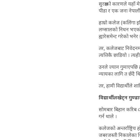
सुरक्षाको कारणले यहाँ 
पीडा र एक जना नेपाली
हाम्रो कलेज (कलिंगा इ
लम्सालको निधन भएको घ
ह्यारेसमेन्ट गरेको 
तर, कलेजबाट निवेदनमा
त्यत्तिकै छाडियो । त्य
उनले ज्यान गुमाएपछि हामी
न्यायका लागि त छँदै थ
तर, हामी विद्यार्थीले श
विद्यार्थी लखेट्न गुण्ड
सोमबार बिहान करिब ८ ब
गर्न थाले ।
कलेजको अन्तर्राष्ट्रि
जबरजस्ती निकालेका थिए 