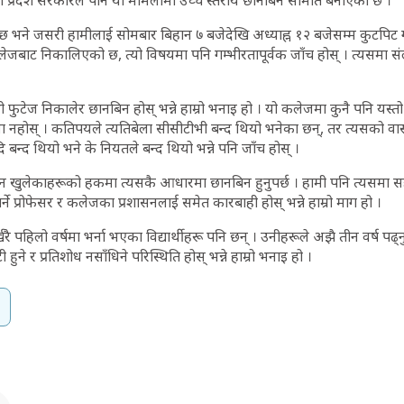
 प्रदेश सरकारले पनि यो मामलामा उच्च स्तरीय छानबिन समिति बनाएको छ ।
 छ भने जसरी हामीलाई सोमबार बिहान ७ बजेदेखि अध्याह्न १२ बजेसम्म कुटपिट गर्दै
ाट निकालिएको छ, त्यो विषयमा पनि गम्भीरतापूर्वक जाँच होस् । त्यसमा सं
फुटेज निकालेर छानबिन होस् भन्ने हाम्रो भनाइ हो । यो कलेजमा कुनै पनि यस्तो 
 नहोस् । कतिपयले त्यतिबेला सीसीटीभी बन्द थियो भनेका छन्, तर त्यसको वास्त
 बन्द थियो भने के नियतले बन्द थियो भन्ने पनि जाँच होस् ।
 खुलेकाहरूको हकमा त्यसकै आधारमा छानबिन हुनुपर्छ । हामी पनि त्यसमा सहय
ार गर्ने प्रोफेसर र कलेजका प्रशासनलाई समेत कारबाही होस् भन्ने हाम्रो माग हो ।
 पहिलो वर्षमा भर्ना भएका विद्यार्थीहरू पनि छन् । उनीहरूले अझै तीन वर्ष पढ्नु
न्टी हुने र प्रतिशोध नसाँधिने परिस्थिति होस् भन्ने हाम्रो भनाइ हो ।