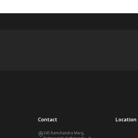
Contact
Location
345 Ramchandra Marg,