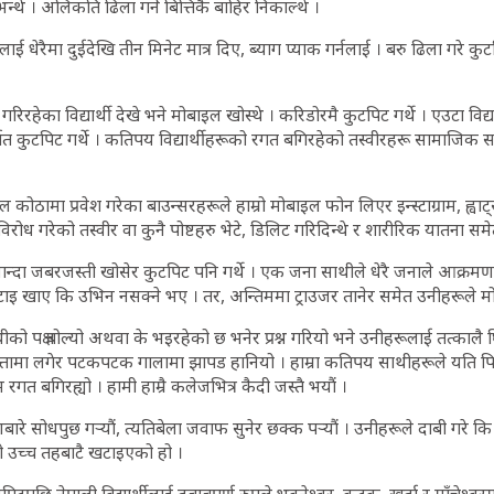
्थे । अलिकति ढिला गर्ने बित्तिकै बाहिर निकाल्थे ।
ीलाई धेरैमा दुईदेखि तीन मिनेट मात्र दिए, ब्याग प्याक गर्नलाई । बरु ढिला गरे कुट
 गरिरहेका विद्यार्थी देखे भने मोबाइल खोस्थे । करिडोरमै कुटपिट गर्थे । एउटा विद
 निर्घात कुटपिट गर्थे । कतिपय विद्यार्थीहरूको रगत बगिरहेको तस्वीरहरू सामाज
्टल कोठामा प्रवेश गरेका बाउन्सरहरूले हाम्रो मोबाइल फोन लिएर इन्स्टाग्राम, ह्वा
 विरोध गरेको तस्वीर वा कुनै पोष्टहरु भेटे, डिलिट गरिदिन्थे र शारीरिक यातना समेत
न्दा जबरजस्ती खोसेर कुटपिट पनि गर्थे । एक जना साथीले धेरै जनाले आक्रमण
िटाइ खाए कि उभिन नसक्ने भए । तर, अन्तिममा ट्राउजर तानेर समेत उनीहरूले 
ो पक्ष बोल्यो अथवा के भइरहेको छ भनेर प्रश्न गरियो भने उनीहरूलाई तत्कालै घ
त्तामा लगेर पटकपटक गालामा झापड हानियो । हाम्रा कतिपय साथीहरूले यति प
रगत बगिरह्यो । हामी हाम्रै कलेजभित्र कैदी जस्तै भयौं ।
े सोधपुछ गर्‍यौं, त्यतिबेला जवाफ सुनेर छक्क पर्‍यौं । उनीहरूले दाबी गरे कि न
ो उच्च तहबाटै खटाइएको हो ।