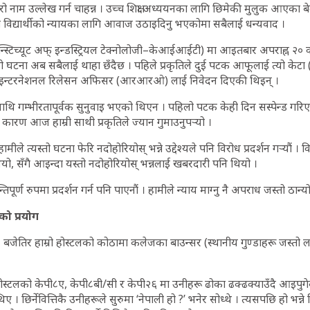
मेरो नाम उल्लेख गर्न चाहन्न । उच्च शिक्षा अध्ययनका लागि छिमेकी मुलुक आएका बे
 विद्यार्थीको न्यायका लागि आवाज उठाइदिनु भएकोमा सबैलाई धन्यवाद ।
न्स्टिच्यूट अफ् इन्डस्ट्रियल टेक्नोलोजी–केआईआईटी) मा आइतबार अपराह्न २० वर्
टना अब सबैलाई थाहा छँदैछ । पहिले प्रकृतिले दुई पटक आफूलाई त्यो केटा (अ
भनेर इन्टरनेशनल रिलेसन अफिसर (आरआरओ) लाई निवेदन दिएकी थिइन् ।
थि गम्भीरतापूर्वक सुनुवाइ भएको थिएन । पहिलो पटक केही दिन सस्पेन्ड गरिए
ही कारण आज हाम्री साथी प्रकृतिले ज्यान गुमाउनुपर्‍यो ।
ले त्यस्तो घटना फेरि नदोहोरियोस् भन्ने उद्देश्यले पनि विरोध प्रदर्शन गर्‍यौं । वि
ियो, सँगै आइन्दा यस्तो नदोहोरियोस् भन्नलाई खबरदारी पनि थियो ।
ान्तिपूर्ण रुपमा प्रदर्शन गर्न पनि पाएनौं । हामीले न्याय माग्नु नै अपराध जस्तो ठान
ाको प्रयोग
जेतिर हाम्रो होस्टलको कोठामा कलेजका बाउन्सर (स्थानीय गुण्डाहरू जस्तो लाग
य होस्टलको केपी८ए, केपी८बी/सी र केपी२६ मा उनीहरू ढोका ढक्ढक्याउँदै आइपु
। छिर्नेवित्तिकै उनीहरूले सुरुमा ‘नेपाली हो ?’ भनेर सोध्थे । त्यसपछि हो भन्ने 