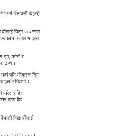
पिट गर्ने चेतावनी दिइरहे
्यार्थीलाई पिट्न ५/७ जना
िक सञ्जालमा समेत भाइरल
ट्स एप, फोटो र
 दिन्थे ।
 गर्दा पनि मोबाइल दिन
मोबाइल लगिछाडे ।
िसारेर बाहिर
िटाइ खाए कि
ेपाली विद्यार्थीलाई