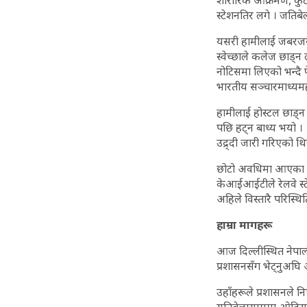
शारीरिक आक्रमण, कुटपिट
स्टेशनतिर लगे । जतिबे
यसरी हामीलाई जबरजस्त
स्वेच्छाले कलेज छाड्न 
नोटिसमा लिएको भन्दै फे
भारतीय सञ्चारमाध्यमहरू
हामीलाई होस्टल छाड्न 
पछि हट्न बाध्य भयो । 
उद्र्दी जारी गरिएको 
छोटो अवधिमा आएका दुई
केआईआईटीले रेलवे स्ट
अहिले विस्तारै परिस्थ
हाम्रा मागहरू
आज दिल्लीस्थित नेपाल
प्रशासनसँग भेट्नुअघि 
उहाँहरूले प्रशासनले नि