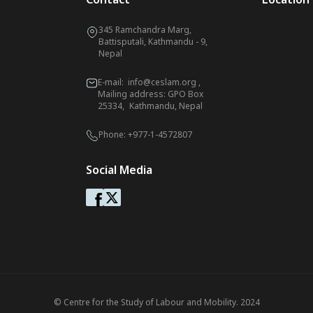
345 Ramchandra Marg,
Battisputali, Kathmandu - 9,
Nepal
E-mail:
info@ceslam.org
,
Mailing address: GPO Box
25334, Kathmandu, Nepal
Phone:
+977-1-4572807
Social Media
© Centre for the Study of Labour and Mobility. 2024