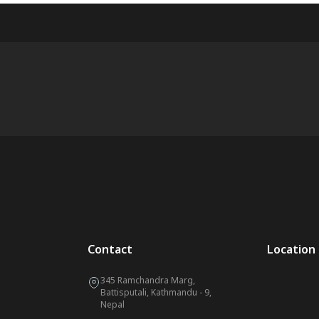
Contact
Location
345 Ramchandra Marg,
Battisputali, Kathmandu - 9,
Nepal