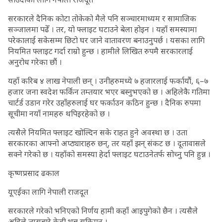
सरकारले दैनिक कोटा तोकेको मैले पनि सञ्चारमाध्यम र सामाजिक
सञ्जालमा पढेँ । तर, यो फ्लाइट घटाउने बेला होइन । यहाँ समस्यामा
परेकालाई सकेसम्म छिटो घर जाने वातावरण बनाउनुपर्छ । यसका लागि
नियमित फ्लाइट गर्दा राम्रो हुन्छ । हामीले लिखित रुपमै सरकारलाई
अनुरोध गरेका छौं ।
यहाँ करिब ४ लाख नेपाली छन् । उनीहरुमध्ये ७ हजारलाई फर्कायौं, ६–७
हजार जना स्वदेश फर्किन तम्तयार भएर बस्नुभएको छ । अहिलेकै गतिमा
चार्टर्ड उडान गरेर उहाँहरुलाई घर फर्काउन कठिन हुन्छ । दैनिक रुपमा
सूचीमा नयाँ नामहरु थपिइरहेको छ ।
त्यसैले नियमित फ्लाइट खोल्दिन सके राहत हुने अवस्था छ । उता
सरकारका आफ्नो अप्ठ्याराहरु छन्, तर यहाँ झन् संकट छ । दूतावासले
सक्ने गरेको छ । यहाँको समस्या हेर्दा फ्लाइट घटाउनेतर्फ सोच्नु पनि हुन्न ।
कृष्णप्रसाद ढकाल
यूएईका लागि नेपाली राजदूत
सरकारले गरेको भनिएको निर्णय हामी कहाँ आइपुगेको छैन । त्यसैले
अहिले त्यसबारे केही भन्न सकिएन ।