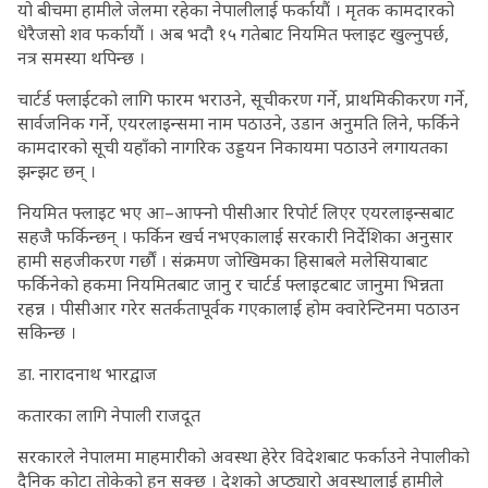
यो बीचमा हामीले जेलमा रहेका नेपालीलाई फर्कायौं । मृतक कामदारको
धेरैजसो शव फर्कायौं । अब भदौ १५ गतेबाट नियमित फ्लाइट खुल्नुपर्छ,
नत्र समस्या थपिन्छ ।
चार्टर्ड फ्लाईटको लागि फारम भराउने, सूचीकरण गर्ने, प्राथमिकीकरण गर्ने,
सार्वजनिक गर्ने, एयरलाइन्समा नाम पठाउने, उडान अनुमति लिने, फर्किने
कामदारको सूची यहाँको नागरिक उड्डयन निकायमा पठाउने लगायतका
झन्झट छन् ।
नियमित फ्लाइट भए आ–आफ्नो पीसीआर रिपोर्ट लिएर एयरलाइन्सबाट
सहजै फर्किन्छन् । फर्किन खर्च नभएकालाई सरकारी निर्देशिका अनुसार
हामी सहजीकरण गर्छौं । संक्रमण जोखिमका हिसाबले मलेसियाबाट
फर्किनेको हकमा नियमितबाट जानु र चार्टर्ड फ्लाइटबाट जानुमा भिन्नता
रहन्न । पीसीआर गरेर सतर्कतापूर्वक गएकालाई होम क्वारेन्टिनमा पठाउन
सकिन्छ ।
डा. नारादनाथ भारद्वाज
कतारका लागि नेपाली राजदूत
सरकारले नेपालमा माहमारीको अवस्था हेरेर विदेशबाट फर्काउने नेपालीको
दैनिक कोटा तोकेको हुन सक्छ । देशको अप्ठ्यारो अवस्थालाई हामीले