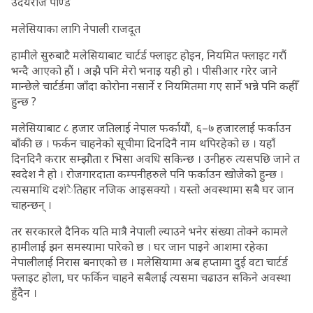
उदयराज पाण्डे
मलेसियाका लागि नेपाली राजदूत
हामीले सुरुबाटै मलेसियाबाट चार्टर्ड फ्लाइट होइन, नियमित फ्लाइट गरौं
भन्दै आएको हौं । अझै पनि मेरो भनाइ यही हो । पीसीआर गरेर जाने
मान्छेले चार्टर्डमा जाँदा कोरोना नसार्ने र नियमितमा गए सार्ने भन्ने पनि कहीँ
हुन्छ ?
मलेसियाबाट ८ हजार जतिलाई नेपाल फर्कायौं, ६–७ हजारलाई फर्काउन
बाँकी छ । फर्कन चाहनेको सूचीमा दिनदिनै नाम थपिरहेको छ । यहाँ
दिनदिनै करार सम्झौता र भिसा अवधि सकिन्छ । उनीहरु त्यसपछि जाने त
स्वदेश नै हो । रोजगारदाता कम्पनीहरुले पनि फर्काउन खोजेको हुन्छ ।
त्यसमाथि दशंैतिहार नजिक आइसक्यो । यस्तो अवस्थामा सबै घर जान
चाहन्छन् ।
तर सरकारले दैनिक यति मात्रै नेपाली ल्याउने भनेर संख्या तोक्ने कामले
हामीलाई झन समस्यामा पारेको छ । घर जान पाइने आशमा रहेका
नेपालीलाई निरास बनाएको छ । मलेसियामा अब हप्तामा दुई वटा चार्टर्ड
फ्लाइट होला, घर फर्किन चाहने सबैलाई त्यसमा चढाउन सकिने अवस्था
हुँदैन ।