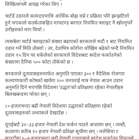
लिखितरुपमै आग्रह गरेका थिए ।
चार्टर्ड उडानले कामदारमाथि आर्थिक बोझ थप्ने र प्रक्रिया पनि झन्झटिलो
हुने भएकाले सतर्कतासहित मापदण्ड बनाएर नियमित फ्लाइट नै खोल्नुपर्ने
उनीहरुको माग थियो ।
त्यसबेला चार्टर्ड फ्लाइटको संख्या बढाएको सरकारले भदौ १ बाट नियमित
उडान गर्ने मिति तोक्यो । तर, देशभित्र कोरोना जोखिम बढेको भन्दै नियमित
उडान १५ दिन पर धकेलेको सरकारले विदेशबाट स्वदेश फर्काउनेको
संख्यामा दैनिक ५०० कोटा तोकेको छ ।
सरकारले दूतावासहरुमार्फत अनुमति पाएका ३०० र वैदेशिक रोजगार
कल्याणकारी कोषको खर्चमा २०० जनालाई मात्र नेपाल आउन उडान
अनुमति दिने भएपछि विदेशमा ‘उद्धार’को प्रतिक्षामा रहेका नेपालीहरु
बिलखबन्दमा परेका छन् ।
८० हजारभन्दा बढी नेपाली विदेशमा उद्धारको प्रतिक्षामा रहेको
दूतावासहरुको तथ्यांकले देखाउँछ ।
यूएईबाटै ३२–३३ हजार नेपाली देश फर्कन पाउने आशामा छन् । त्यस्तै,
कतारमा करिब १० हजार नेपाली प्रतिक्षा सूचीमा छन् । मलेसिया र
साउदीमा ५–७ हजारभन्दा बढी नेपाली दूतावासले स्वदेश फर्काउन निकाल्ने