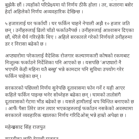
बुझेकै छौं । त्यहाँको परिप्रेक्ष्यमा यो निर्णय ठीकै होला । तर, कतारमा बसेर
हेर्दा अहिलेको निर्णय अव्यवहारिक देखिन्छ ।
५ हजारलाई घर फर्कायौं । घर फर्किन चाहने नेपाली अझै १० हजार जति
छन् । उनीहरुलाई ढिलो चाँडो फर्काउनैपर्छ । उनीहरुलाई आश्वासन दिएका
छौं, धेरैले धैर्य गरिरहेकै थिए । अहिले सरकारले गरेको निर्णयले उनीहरुमा
डर र निरासा बढेको छ ।
अप्ठ्यारोमा परेकालाई वैदेशिक रोजगार कल्याणकारी कोषको रकमबाट
निःशुल्क फर्काउने निर्देशिका पनि आएको छ । यसपछि ‘अप्ठ्यारो नै
भएपनि केही महिना यतै बस्छु’ भन्ने कामदार पनि सुविधा उपयोग गरेर
फर्किन चाहेका छन् ।
सरकारको पछिल्लो निर्णय सुनेपछि दूतावासमा फोन गर्ने र यही आएर
कहिले फर्किन पाइन्छ भनेर सोध्नेहरु बढेका छन् । घामको तातोसंगै
दूतावासको गेटमा भीड बढेको छ । यसले हामीलाई थप चिन्तित बनाएको छ
। आफैं पैसा तिरेर जान तयार भएकाहरुलाई फर्काउन नसकेको अवस्थामा
सरकारले व्यवहारिक खालका निर्णय गरिदिओस् भन्ने हाम्रो अपेक्षा छ ।
महेन्द्रप्रसाद सिंह राजपुत
साउदीका लागि नेपाली राजदूत