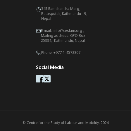
345 Ramchandra Marg,
Battisputali, Kathmandu - 9,
Nepal
E-mail:
info@ceslam.org
,
Mailing address: GPO Box
25334, Kathmandu, Nepal
Phone:
+977-1-4572807
Social Media
© Centre for the Study of Labour and Mobility. 2024