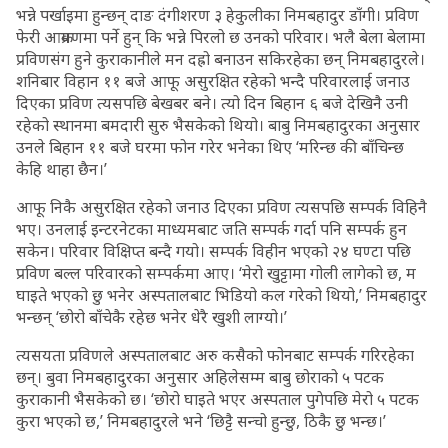
भन्ने पर्खाइमा हुन्छन् दाङ दंगीशरण ३ हेकुलीका निमबहादुर डाँगी। प्रविण
फेरी आक्रमणमा पर्ने हुन् कि भन्ने पिरलो छ उनको परिवार। भलै बेला बेलामा
प्रविणसंग हुने कुराकानीले मन दह्रो बनाउन सकिरहेका छन् निमबहादुरले।
शनिबार विहान ११ बजे आफू असुरक्षित रहेको भन्दै परिवारलाई जनाउ
दिएका प्रविण त्यसपछि बेखबर बने। त्यो दिन बिहान ६ बजे देखिनै उनी
रहेको स्थानमा बमदारी सुरु भैसकेको थियो। बाबु निमबहादुरका अनुसार
उनले बिहान ११ बजे घरमा फोन गरेर भनेका थिए ‘मरिन्छ की बाँचिन्छ
केहि थाहा छैन।’
आफू निकै असुरक्षित रहेको जनाउ दिएका प्रविण त्यसपछि सम्पर्क विहिनै
भए। उनलाई इन्टरनेटका माध्यमबाट जति सम्पर्क गर्दा पनि सम्पर्क हुन
सकेन। परिवार विक्षिप्त बन्दै गयो। सम्पर्क विहीन भएको २४ घण्टा पछि
प्रविण बल्ल परिवारको सम्पर्कमा आए। ‘मेरो खुट्टामा गोली लागेको छ, म
घाइते भएको छु भनेर अस्पतालबाट भिडियो कल गरेको थियो,’ निमबहादुर
भन्छन् ‘छोरो बाँचेकै रहेछ भनेर धेरै खुशी लाग्यो।’
त्यसयता प्रविणले अस्पतालबाट अरु कसैको फोनबाट सम्पर्क गरिरहेका
छन्। बुवा निमबहादुरका अनुसार अहिलेसम्म बाबु छोराको ५ पटक
कुराकानी भैसकेको छ। ‘छोरो घाइते भएर अस्पताल पुगेपछि मेरो ५ पटक
कुरा भएको छ,’ निमबहादुरले भने ‘छिट्टै सन्चो हुन्छु, ठिकै छु भन्छ।’