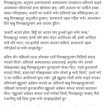
निमबहादुरका अनुसार इजरायलको अस्पतालमा उपचाररत प्रविणले घाइते
अवस्थामा परिवारको साथ खोजेका छन्। अनि तत्काल घर फर्किने इच्छा
व्यक्त गरिरहन्छन्। कसरी घर फर्कने भनेर प्रविणले प्रश्न सोधिरहन्छन् तर
बाबु निमबहादुर अनुत्तरित हुन्छन्। ‘सरकारले पहल गर्दैछ’ भनेर आश्वासन
दिने बाबु निमबहादुरसंग अरु जवाफ हुँदैन।
‘कसरी आउने होला, छिट्टै घर आउन पाए हुन्थ्यो बुवा भनेर भन्छ,’
निमबहादुर भन्छन् ‘हामी पनि छोरा भेट्न आत्तिएका छौँ, हामी आत्तिएर
मात्रै पनि भएन, नत हामीले ल्याएर ल्याउन सकिने, सरकारले पहल
गरिरहेको छ भनेर सम्झाउँछु।’
प्रविण सँग पछिल्लो पटक सोमबार राती निमबहादुरसंग भिडियो संवाद
भएको थियो। प्रविणले अस्पतालका डाक्टरलाई अनुरोध गरेर उनको
मोबाइलबाट बाबु निमबहादुरसंग कुराकानी गरेका थिए। ‘राती कुराकानी
भएको थियो, डाक्टरको मोबाइलबाट फोन गरेको छु भन्दै थियो,’ उनले भने
‘उ घर फर्किन आत्तिएको कुरा गर्छ।’ दुबै खुट्टामा गोली लागेर घाइते भएका
प्रविणको खुट्टाको अप्रेसन भएको छ। प्रविणले बाबु निमबहादुरसंगको
पछिल्लो पटकको कुराकानीमा खुट्टाको अप्रेसन सफल भएको बताएका
थिए। ‘खुट्टाको अप्रेसन सफल भयो भनेको थियो,’निमबहादुर भन्छन् ‘मैले
नआत्तिनु सबै ठिक हुन्छ भनेर सम्झाइरहेको छु।’